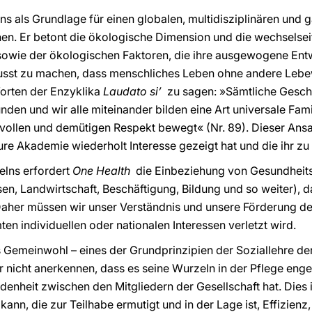
s als Grundlage für einen globalen, multidisziplinären und 
en. Er betont die ökologische Dimension und die wechselsei
owie der ökologischen Faktoren, die ihre ausgewogene Ent
bewusst zu machen, dass menschliches Leben ohne andere Lebe
Worten der Enzyklika
Laudato si’
zu sagen: »Sämtliche Gesch
den und wir alle miteinander bilden eine Art universale Fami
bevollen und demütigen Respekt bewegt« (Nr. 89). Dieser Ansa
eure Akademie wiederholt Interesse gezeigt hat und die ihr zu 
elns erfordert
One Health
die Einbeziehung von Gesundheitsa
n, Landwirtschaft, Beschäftigung, Bildung und so weiter), 
Daher müssen wir unser Verständnis und unsere Förderung d
en individuellen oder nationalen Interessen verletzt wird.
s Gemeinwohl – eines der Grundprinzipien der Soziallehre der
wir nicht anerkennen, dass es seine Wurzeln in der Pflege en
enheit zwischen den Mitgliedern der Gesellschaft hat. Dies i
nn, die zur Teilhabe ermutigt und in der Lage ist, Effizienz,