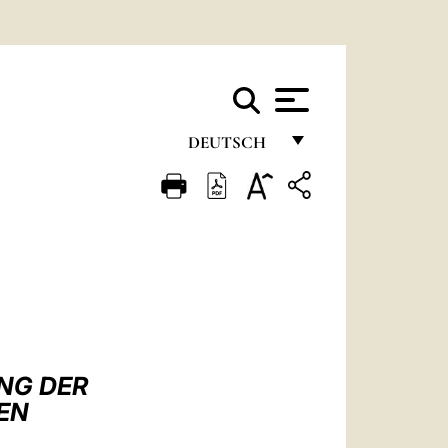
DEUTSCH
FRANÇAIS
ENGLISH
ITALIANO
PORTUGUÊS
ESPAÑOL
DEUTSCH
NG DER
EN
POLSKI