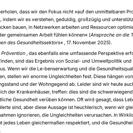
rholen, dass wir den Fokus nicht »auf den unmittelbaren Pro
t, indem wir es verstehen, geduldig, großzügig und unterstüt
ken bauen, in Netzwerken arbeiten und Ressourcen optimiere
der gemeinsamen Arbeit fühlen können« (
Ansprache an die 
en des Gesundheitssektors«
, 17. November 2025).
a
Prävention
, das ebenfalls eine umfassende Perspektive erfor
nden, sind das Ergebnis von Sozial- und Umweltpolitik und 
s. Wenn wir die Le-benserwartung und die Gesundheitsquali
n, stellen wir enorme Ungleichheiten fest. Diese hängen vo
sstand und der Wohngegend ab. Leider sind wir heute auch m
eßlich der Krankenhäuser, treffen: dies sind die schwerwiege
liche Gesundheit verüben können. Oft wird gesagt, dass Leb
te sind, aber diese Aussage ist heuchlerisch, wenn wir gleic
hmen ignorieren, die Ungleichheiten verursachen. In Wirklich
 jedes Leben gleichermaßen respektiert, und die Gesundheit w
.