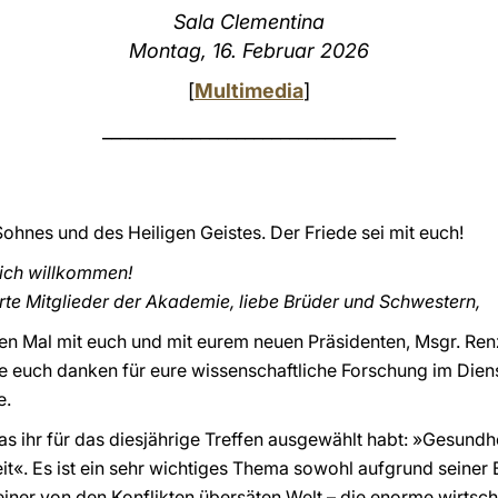
Sala Clementina
Montag, 16. Februar 2026
[
Multimedia
]
_________________________________
hnes und des Heiligen Geistes. Der Friede sei mit euch!
lich willkommen!
rte Mitglieder der Akademie, liebe Brüder und Schwestern,
sten Mal mit euch und mit eurem neuen Präsidenten, Msgr. Re
 euch danken für eure wissenschaftliche Forschung im Dien
e.
s ihr für das diesjährige Treffen ausgewählt habt: »Gesundhe
it«. Es ist ein sehr wichtiges Thema sowohl aufgrund seiner
iner von den Konflikten übersäten Welt – die enorme wirtsch