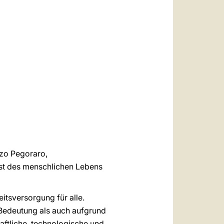
العربيّة
中文
LATINE
nzo Pegoraro,
st des menschlichen Lebens
itsversorgung für alle.
 Bedeutung als auch aufgrund
aftliche, technologische und