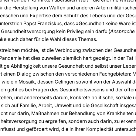
r die Herstellung von Waffen und anderen Arten militärischer
 Menschen und Expertise dem Schutz des Lebens und der Ges
 unterstrich Papst Franziskus, dass »Gesundheit keine Ware is
Gesundheitsversorgung kein Privileg sein darf« (
Ansprache a
anke euch daher für die Wahl dieses Themas.
rstreichen möchte, ist die Verbindung zwischen der Gesundhei
andemie hat dies zuweilen ziemlich hart gezeigt. In der Tat 
itige Abhängigkeit unsere Gesundheit und selbst unser Lebe
t einen Dialog zwischen den verschiedenen Fachgebieten: Medi
 wie ein Mosaik, dessen Gelingen sowohl von der Auswahl de
ch geht es bei Fragen des Gesundheitswesens und der öffent
hen, und andererseits darum, konkrete politische, soziale 
ch auf Familie, Arbeit, Umwelt und die Gesellschaft insges
icht nur darin, Maßnahmen zur Behandlung von Krankheiten 
eitsversorgung zu ergreifen, sondern auch darin, zu erkenn
flusst und gefördert wird, die in ihrer Komplexität unters