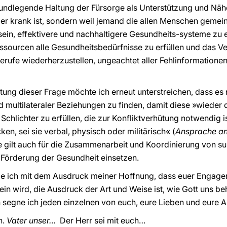
rundlegende Haltung der Fürsorge als Unterstützung und Nä
der krank ist, sondern weil jemand die allen Menschen gemein
sein, effektivere und nachhaltigere Gesundheits-systeme zu en
essourcen alle Gesundheitsbedürfnisse zu erfüllen und das Ve
rufe wiederherzustellen, ungeachtet aller Fehlinformatione
ng dieser Frage möchte ich erneut unterstreichen, dass es no
d multilateraler Beziehungen zu finden, damit diese »wieder d
 Schlichter zu erfüllen, die zur Konfliktverhütung notwendig i
en, sei sie verbal, physisch oder militärisch« (
Ansprache an
e gilt auch für die Zusammenarbeit und Koordinierung von su
e Förderung der Gesundheit einsetzen.
ße ich mit dem Ausdruck meiner Hoffnung, dass euer Engag
in wird, die Ausdruck der Art und Weise ist, wie Gott uns beha
 segne ich jeden einzelnen von euch, eure Lieben und eure A
n.
Vater unser…
Der Herr sei mit euch…