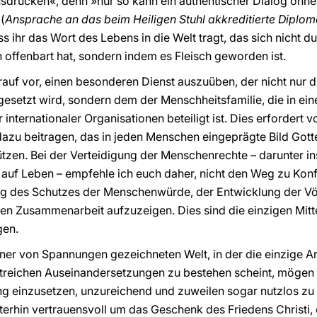
usdrücken«, denn »nur so kann ein authentischer Dialog ohn
(
Ansprache an das beim Heiligen Stuhl akkreditierte Diplom
ss ihr das Wort des Lebens in die Welt tragt, das sich nicht 
n offenbart hat, sondern indem es Fleisch geworden ist.
darauf vor, einen besonderen Dienst auszuüben, der nicht nur
setzt wird, sondern dem der Menschheitsfamilie, die in ein
internationaler Organisationen beteiligt ist. Dies erfordert v
dazu beitragen, das in jeden Menschen eingeprägte Bild Got
tzen. Bei der Verteidigung der Menschenrechte – darunter i
t auf Leben – empfehle ich euch daher, nicht den Weg zu Kon
eg des Schutzes der Menschenwürde, der Entwicklung der V
len Zusammenarbeit aufzuzeigen. Dies sind die einzigen Mitte
gen.
ner von Spannungen gezeichneten Welt, in der die einzige A
iktreichen Auseinandersetzungen zu bestehen scheint, mögen 
g einzusetzen, unzureichend und zuweilen sogar nutzlos zu 
iterhin vertrauensvoll um das Geschenk des Friedens Christi,