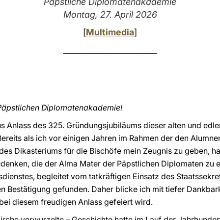
Päpstliche Diplomatenakademie
Montag, 27. April 2026
[
Multimedia
]
________________________
Päpstlichen Diplomatenakademie!
us Anlass des 325. Gründungsjubiläums dieser alten und edlen
Bereits als ich vor einigen Jahren im Rahmen der den Alumn
es Dikasteriums für die Bischöfe mein Zeugnis zu geben, hat
ken, die der Alma Mater der Päpstlichen Diplomaten zu eige
ienstes, begleitet vom tatkräftigen Einsatz des Staatssekret
n Bestätigung gefunden. Daher blicke ich mit tiefer Dankbark
bei diesem freudigen Anlass gefeiert wird.
r Kirche verwurzelte – Geschichte hatte im Lauf der Jahrhunde