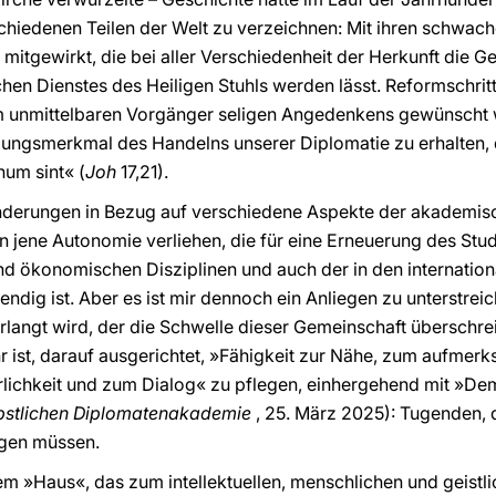
chiedenen Teilen der Welt zu verzeichnen: Mit ihren schwac
s mitgewirkt, die bei aller Verschiedenheit der Herkunft die 
n Dienstes des Heiligen Stuhls werden lässt. Reformschritte 
m unmittelbaren Vorgänger seligen Angedenkens gewünscht wu
dungsmerkmal des Handelns unserer Diplomatie zu erhalten, di
num sint« (
Joh
17,21).
nderungen in Bezug auf verschiedene Aspekte der akademisch
n jene Autonomie verliehen, die für eine Erneuerung des Stud
und ökonomischen Disziplinen und auch der in den internati
dig ist. Aber es ist mir dennoch ein Anliegen zu unterstreic
langt wird, der die Schwelle dieser Gemeinschaft überschrei
ist, darauf ausgerichtet, »Fähigkeit zur Nähe, zum aufmer
lichkeit und zum Dialog« zu pflegen, einhergehend mit »Dem
pstlichen Diplomatenakademie
, 25. März 2025): Tugenden, 
ngen müssen.
em »Haus«, das zum intellektuellen, menschlichen und geist