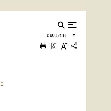
DEUTSCH
FRANÇAIS
ENGLISH
ITALIANO
PORTUGUÊS
ESPAÑOL
IE
DEUTSCH
POLSKI