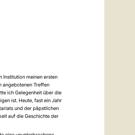
العربيّة
中文
LATINE
 Institution meinen ersten
en angebotenen Treffen
te ich Gelegenheit über die
n ist. Heute, fast ein Jahr
ariats und der päpstlichen
eit auf die Geschichte der
rte eine ununterbrochene