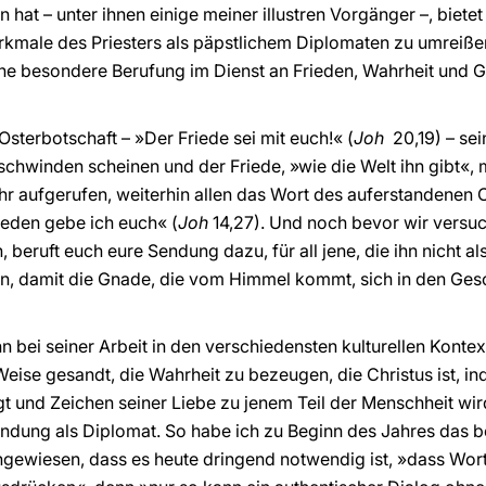
 hat – unter ihnen einige meiner illustren Vorgänger –, bietet
kmale des Priesters als päpstlichem Diplomaten zu umreiße
eine besondere Berufung im Dienst an Frieden, Wahrheit und 
Osterbotschaft – »Der Friede sei mit euch!« (
Joh
20,19) – se
chwinden scheinen und der Friede, »wie die Welt ihn gibt«, m
 ihr aufgerufen, weiterhin allen das Wort des auferstandenen 
rieden gebe ich euch« (
Joh
14,27). Und noch bevor wir versuc
 beruft euch eure Sendung dazu, für all jene, die ihn nicht 
n, damit die Gnade, die vom Himmel kommt, sich in den Ges
n bei seiner Arbeit in den verschiedensten kulturellen Kontex
eise gesandt, die Wahrheit zu bezeugen, die Christus ist, in
t und Zeichen seiner Liebe zu jenem Teil der Menschheit wird
endung als Diplomat. So habe ich zu Beginn des Jahres das be
ngewiesen, dass es heute dringend notwendig ist, »dass Wor