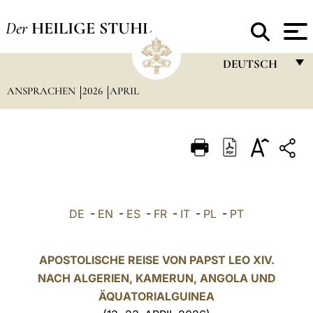
Der
HEILIGE STUHL
DEUTSCH
ANSPRACHEN
2026
APRIL
FRANÇAIS
ENGLISH
ITALIANO
PORTUGUÊS
ESPAÑOL
DE
-
EN
-
ES
-
FR
-
IT
-
PL
-
PT
DEUTSCH
POLSKI
APOSTOLISCHE REISE VON PAPST LEO XIV.
NACH ALGERIEN, KAMERUN, ANGOLA UND
العربيّة
ÄQUATORIALGUINEA
中文