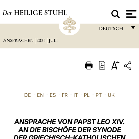
Der
HEILIGE STUHL
DEUTSCH
ANSPRACHEN
2025
JULI
FRANÇAIS
ENGLISH
ITALIANO
PORTUGUÊS
ESPAÑOL
DE
-
EN
-
ES
-
FR
-
IT
-
PL
-
PT
-
UK
DEUTSCH
POLSKI
ANSPRACHE VON PAPST LEO XIV.
العربيّة
AN DIE BISCHÖFE DER SYNODE
DER GRIECHISCH-KATHOLISCHEN
中文