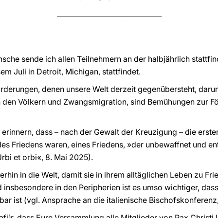
___________________________________________
sche sende ich allen Teilnehmern an der halbjährlich statt
em Juli in Detroit, Michigan, stattfindet.
rderungen, denen unsere Welt derzeit gegenübersteht, darun
n den Völkern und Zwangsmigration, sind Bemühungen zur Fö
u erinnern, dass – nach der Gewalt der Kreuzigung – die ers
des Friedens waren, eines Friedens, »der unbewaffnet und e
rbi et orbi«, 8. Mai 2025).
rhin in die Welt, damit sie in ihrem alltäglichen Leben zu Fri
 insbesondere in den Peripherien ist es umso wichtiger, das
bar ist (vgl. Ansprache an die italienische Bischofskonferenz,
afür, dass Eure Versammlung alle Mitglieder von Pax Christi