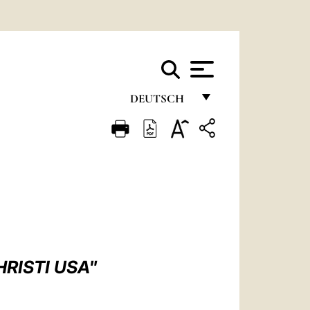
DEUTSCH
FRANÇAIS
ENGLISH
ITALIANO
PORTUGUÊS
ESPAÑOL
DEUTSCH
RISTI USA"
POLSKI