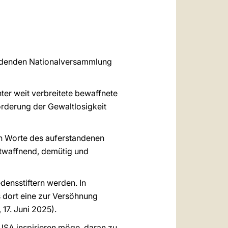
العربيّة
中文
LATINE
findenden Nationalversammlung
ter weit verbreitete bewaffnete
rderung der Gewaltlosigkeit
ten Worte des auferstandenen
ntwaffnend, demütig und
edensstiftern werden. In
s dort eine zur Versöhnung
 17. Juni 2025).
 USA inspirieren möge, daran zu