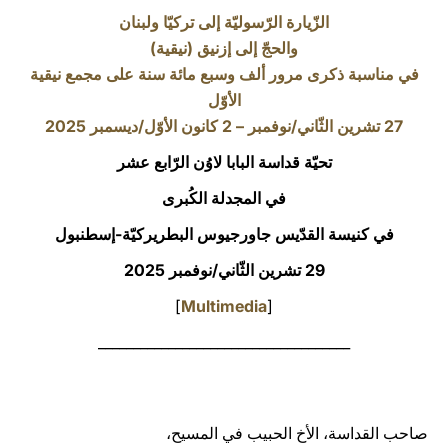
الزّيارة الرّسوليّة إلى تركيّا ولبنان
LATINE
والحجّ إلى إزنيق (نيقية)
في مناسبة ذكرى مرور ألف وسبع مائة سنة على مجمع نيقية
الأوّل
27 تشرين الثّاني/نوفمبر – 2 كانون الأوّل/ديسمبر 2025
تحيّة قداسة البابا لاوُن الرّابع عشر
في المجدلة الكُبرى
في كنيسة القدّيس جاورجيوس البطريركيّة-إسطنبول
29 تشرين الثّاني/نوفمبر 2025
]
Multimedia
[
____________________________________
صاحب القداسة، الأخ الحبيب في المسيح،