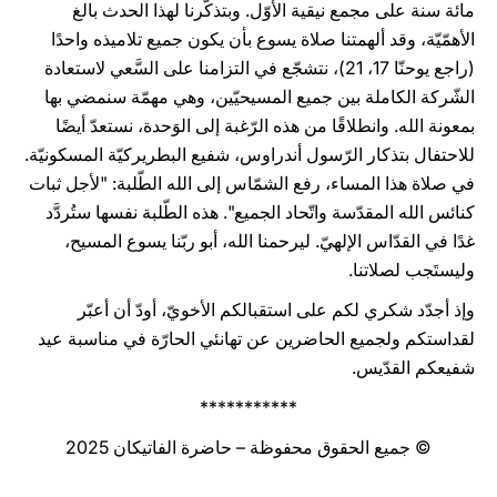
مائة سنة على مجمع نيقية الأوّل. وبتذكّرنا لهذا الحدث بالغ
الأهمّيّة، وقد ألهمتنا صلاة يسوع بأن يكون جميع تلاميذه واحدًا
(راجع يوحنّا 17، 21)، نتشجّع في التزامنا على السَّعي لاستعادة
الشّركة الكاملة بين جميع المسيحيّين، وهي مهمّة سنمضي بها
بمعونة الله. وانطلاقًا من هذه الرّغبة إلى الوَحدة، نستعدّ أيضًا
للاحتفال بتذكار الرّسول أندراوس، شفيع البطريركيّة المسكونيّة.
في صلاة هذا المساء، رفع الشمّاس إلى الله الطّلبة: "لأجل ثبات
كنائس الله المقدّسة واتّحاد الجميع". هذه الطّلبة نفسها ستُردَّد
غدًا في القدّاس الإلهيّ. ليرحمنا الله، أبو ربّنا يسوع المسيح،
وليستَجب لصلاتنا.
وإذ أجدّد شكري لكم على استقبالكم الأخويّ، أودّ أن أعبّر
لقداستكم ولجميع الحاضرين عن تهانئي الحارّة في مناسبة عيد
شفيعكم القدّيس.
***********
© جميع الحقوق محفوظة – حاضرة الفاتيكان 2025