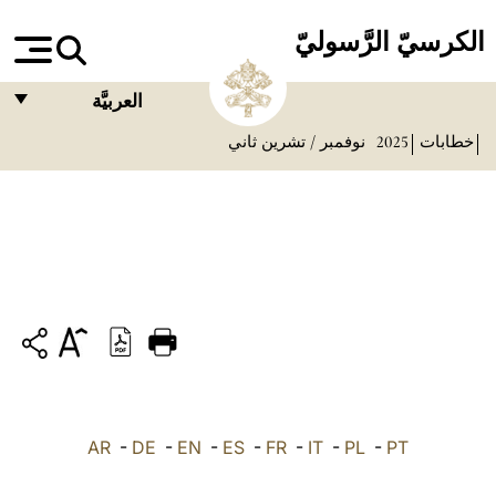
الكرسيّ الرَّسوليّ
العربيَّة
خطابات
2025
نوفمبر / تشرين ثاني
FRANÇAIS
ENGLISH
ITALIANO
PORTUGUÊS
ESPAÑOL
DEUTSCH
POLSKI
PT
-
PL
-
IT
-
FR
-
ES
-
EN
-
DE
-
العربيّة
AR
中文