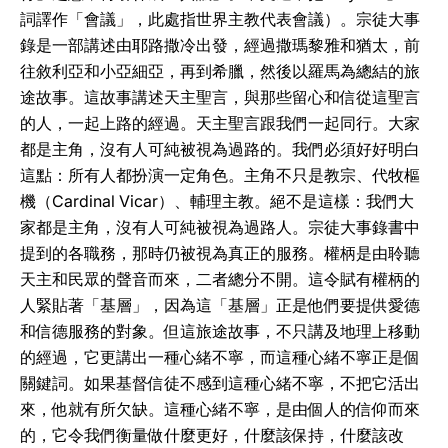
詞譯作「會議」，此處指世界主教代表會議）。宗徒大事
錄是一部講述由耶路撒冷出發，經過撒瑪黎雅和猶太，前
往敘利亞和小亞細亞，再到希臘，然後以羅馬為總結的旅
途故事。這故事講述天主聖言，與那些留心和信從這聖言
的人，一起上路的經過。天主聖言跟我們一起同行。大家
都是主角，沒有人可純被視為過路的。我們必須好好明白
這點：所有人都扮演一定角色。主角不只是教宗、代牧樞
機（Cardinal Vicar）、輔理主教。絕不是這樣：我們大
家都是主角，沒有人可純被視為過路人。宗徒大事錄書中
提到的各職務，那時仍被視為真正的服務。權柄是由聆聽
天主和民眾的聲音而來，二者總分不開。這令賦有權柄的
人緊貼著「基層」，因為這「基層」正是他們要提供愛德
和信德服務的對象。但這旅途故事，不只講及地理上移動
的經過，它更講出一種心緒不寧，而這種心緒不寧正是個
關鍵詞。如果基督信徒不感到這種心緒不寧，不把它活出
來，他就有所欠缺。這種心緒不寧，是由個人的信仰而來
的，它令我們衡量做什麼更好，什麼該保持，什麼該改