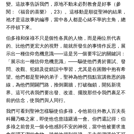
變。這故事告訴我們，原地不動未必對教會是好事（參
閱：《福音的喜樂》，23）。這移動是順從聖神的結果，
祂才是這故事的編導，當中各人都是心緒不寧的主角，總
不停頓下來。
伯多祿和保祿不只是個性各異的人物，而是兩位所代表
的、比他們更宏大的視野，能就所發生的事情作反思，展
示出一種信仰危機意識——這是另一個要牢記的關鍵詞：
「展示出一種信仰危機意識」——驅使他們勇於嘗試、發
問、改觀、犯錯及從錯誤中學習，尤其是在困難中抱有希
望。他們都是聖神的弟子，聖神為他們指點宣講救恩的路
線，為他們開闢門路，推倒圍牆，打破枷鎖，開拓新境
界。這可代表我們要出發、改道、擺脫那些令我們裹足不
前的信念，使我們與人同行。
我們可看到聖神怎樣驅使伯多祿，令他前往外教人百夫長
科爾乃略之家，即使他也曾躊躇過一會。你們還記得：伯
多祿之前曾見一個令他感到不安的神視，當中他被要求進