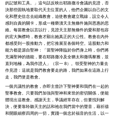
的記號和工具。」這句話反映出耶路撒冷會議的見證，否
決那些固執地要取代天主位置的人，他們企圖以自己的文
化和歷史信念去組織教會，迫使教會建立戰線，設立令人
感到自責的關卡，形成一種褻瀆天主無條件施與恩惠的思
維。每當教會以言以行，見證天主那無條件的愛和那包容
的宏大胸襟時，教會才顯出她真正的大公性。教會在內外
都感受到一股推動力，把它推展至各個時空。這股動力和
能力都是源自聖神：「當聖神降臨於你們身上時，你們將
充滿聖神的德能，要在耶路撒冷及全猶太和撒瑪黎雅，並
直到地極，為我作證人」（宗一 8）。領受聖神的力量去
作見證：這就是我們教會要走的路，我們如果在這路上行
走，我們便是教會。
一個共議性的教會，亦即主曾許下聖神要和我們在一起的
聖事教會。只要我們加強與聖神和來世的密切關係，便能
體現出這教會。感謝天主，爭議經常存在，但要找到解
決，便要靠聆聽天主的話和祂在我們當中的聲音，藉祈禱
和開眼細察四周的一切，實踐一個忠於福音的生活，以一