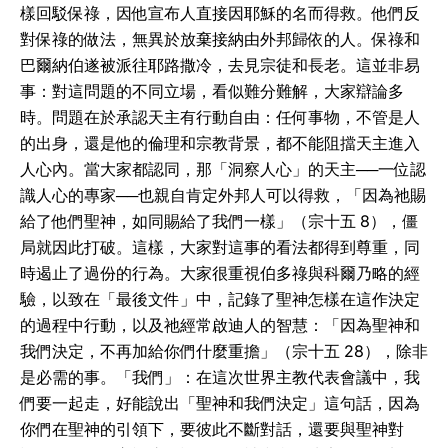
樣回駁保祿，因他宣布人直接因耶穌的名而得救。他們反
對保祿的做法，無異於放棄接納由外邦歸依的人。保祿和
巴爾納伯遂被派往耶路撒冷，去見宗徒和長老。這並非易
事：對這問題的不同立場，看似難分難解，大家辯論多
時。問題在於承認天主有行動自由：任何事物，不管是人
的出身，還是他的倫理和宗教背景，都不能阻擋天主進入
人心內。當大家都認同，那「洞察人心」的天主──一位認
識人心的專家──也親自肯定外邦人可以得救，「因為祂賜
給了他們聖神，如同賜給了我們一樣」（宗十五 8），僵
局就因此打破。這樣，大家對這事的看法都得到尊重，同
時遏止了過份的行為。大家很重視伯多祿與科爾乃略的經
驗，以致在「最後文件」中，記錄了聖神怎樣在這作決定
的過程中行動，以及祂經常啟迪人的智慧：「因為聖神和
我們決定，不再加給你們什麼重擔」（宗十五 28），除非
是必需的事。「我們」：在這次世界主教代表會議中，我
們要一起走，好能說出「聖神和我們決定」這句話，因為
你們在聖神的引領下，要彼此不斷對話，還要與聖神對