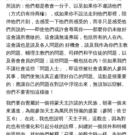
所說的：他們都是教會一分子。以至如果你不邀請他們
（方式仍有待商榷），或如果你不設法走到他們那裡，陪
伴他們片刻，去感受一下他們所感受的，而非只是感受他
們所說的——即使他們或許會辱罵你——那麼你仍未做好
這會議所應做的。這會議無遠弗屆，包括所有的人在內。
這會議也是談及各人問題的 好機會，談及我作為你們主教
的問題、輔理主教們的問題、司鐸們和平信徒的問題，以
及善會會員的問題；這些問題一概包括在內！但如果我們
不讓社會這些「問題人士」，即這些被社會遺棄的人參與
其事，我們便無法真正處理好自己的問題。這點是很重要
的：應讓自己的問題在對話中浮現出來，無須加以辯解。
你們不要害怕這樣做！
我們要自覺屬於一個得蒙天主許諾的大民族，朝著一個未
來邁進，為能參加天主為萬民所預備的盛宴（參閱：依廿
五 6）。在此，我也想說明「天主子民」這觀念，因為對
此也有些僵化和引起分歧的詮釋，糾纏於一個排外和特權
的思想內，就如他們解釋「召選」的觀念時一樣，先知們