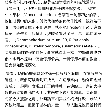
曾多次並以多種方式，藉著先知對我們的祖先說過話』
（希一 1），但仍不斷地與祂愛子的淨配交談。」聖文
生・萊林（Vincent of Lérins）曾講過一句很巧妙的話，
他把成長中的人類，與代代相傳的傳統作比較，認為若不
讓「信德的寶庫」不斷進展，就不能把它保存下來，這寶
庫要「經年累月得鞏固，與時並進以發展，歲月流長臻至
善」（Commonitorium primum, 23, 9: ‟ut annis
consolidetur, dilatetur tempore, sublimetur aetate”）。
這就是我們旅程的特色：事實就像水一樣，神學事實也亦
然：水若不流動，便會停滯發臭。一個停滯不前的教會，
便會開始敗壞腐化。
請看，我們的聖傳是如何像一個發酵的麵團，在這發酵的
過程中，我們可以看到它成長；在這麵團內，融合正逐漸
形成：一起同行實現出真正的共融。在這點上，宗徒大事
錄也有助於向我們說明：共融並不會抑制相異。這正是五
旬節令人驚訝之處，那時語言相異並不構成障礙：雖然大
家彼此陌生，但因了聖神的力量，「每人聽見他們說我們