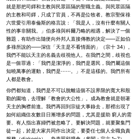
就是那把司鐸和主教與民眾區隔的聖職主義。與民眾區隔
的主教和司鐸，只成了官員，不再是位牧者。教宗聖保祿
六世愛引用泰倫斯的格言說：「我是人，沒有什麼有關人
性的事非關我。」伯多祿與科爾乃略的相遇，解決了一個
難題，有助作出隨便向外邦人直接傳教的決定——正如伯
多祿所說的——深信「天主是不看情面的」（宗十 34）。
我們不能以天主的名義去歧視他人。在我們之間，歧視也
是一個罪過：「我們是潔淨的，我們是選民，我們屬這個
知曉萬事的運動，我們是⋯⋯。」不是這樣的。我們所有
人都是教會。
你們都知道，我們是不可以脫離這個不設界限的寬大和殷
勤的園地，去理解「教會的大公性」。成為教會就是朝著
天主的胸襟前進。我們再回到宗徒大事錄去，那裡出現了
如何組織信友數目日漸增多的問題，尤其是援助 窮人的需
要。有人指出寡婦們被忽略了。要解決問題，就要聚集門
徒一起，於是大家共同作出決定，要委任七個人全職負責
服務（diakonia），負責照顧膳食（參閱：宗六 1~7）。