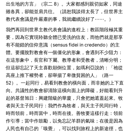
出生地的方言」（宗二 8）。大家都感到親切如家，同途
雖各異，卻能並肩共往。（請恕我談得太長了，但世界主
教代表會議是件嚴肅的事，我就繼續說好了⋯⋯。）
我們再回到世界主教代表會議的進程上：教區階段極其重
要，因為它實現聆聽全體已受洗的信友，而他們就是那享
有不能錯的信仰意識（sensus fidei in credendo）的主
體。要擺脫對教會有一個僵化的形象，會遇到不少阻力：
在這形象中，長官和下屬、教導者和受教者，清晰分明；
但這卻忘記了天主喜歡顛倒位置，如瑪利亞說的：「祂從
高座上推下權勢者，卻舉揚了卑微貧困的人」（路一
52）。一起同行，易看到教會的橫向面，而非她的上下直
向。共議性的教會卻清除這橫向面上的障礙，好能看到升
起的基督旭日：興建階級的華廈，只會把她遮蓋起來。牧
者與天主子民同行：我們作為牧者，與天主子民同行時，
時而領前，時而當中，時而在後。善牧要這樣行走：領前
作引導；當中作鼓勵，以免忘記羊群的氣味；在後是因為
人民也有自己的「嗅覺」，可以找到旅程上的新途徑，也