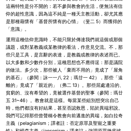
這兩特性是分不開的：若不參與教會的生活，便無法有信
仰的超性意識，因為這不純是一種天主教活動，卻尤其應
是那種藉懷有「基督所懷有的心情」（斐二 5）而獲得的
「意識」。
運用這種信仰意識時，不能只限於傳達我們就這個或那個
議題，或對某教義或某教律的看法，作意見交流。不，那
些只是工具，是言辭的表達，是教義或教律的表述而已。
以大多數和少數作分別，這種思想也不應得逞：那是議院
的做法。多少次，那些被人「棄而不用的」竟成了「屋角
的基石」（參閱：詠一一八 22；瑪廿一 42），那些「遠
離的」竟成了「親近的」（弗二 13）。那些屈處邊沿的、
貧窮的、沒有希望的，竟被選作基督的聖事（參閱：瑪廿
五 31~46）。教會就是這樣。每當某些組別想突出自己
時，他們都沒有好結果，甚至否認救恩，陷於異端邪說。
我們可記得那些曾聲稱令教會向前邁進的異端，如白拉奇
主義（pelagianism；譯者註：否定原罪及聖寵之重要
性）和楊森主義（jansenism；譯者註：強調原罪徹底破