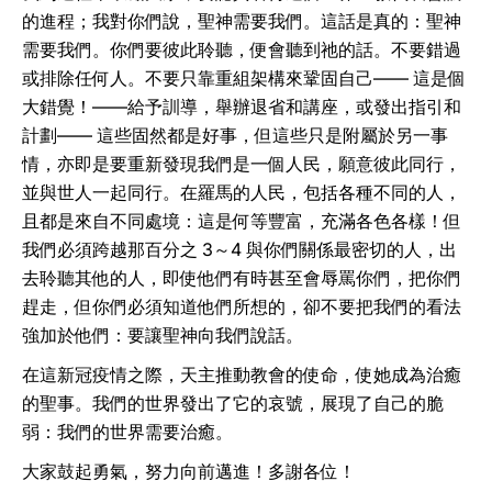
的進程；我對你們說，聖神需要我們。這話是真的：聖神
需要我們。你們要彼此聆聽，便會聽到祂的話。不要錯過
或排除任何人。不要只靠重組架構來鞏固自己—— 這是個
大錯覺！——給予訓導，舉辦退省和講座，或發出指引和
計劃—— 這些固然都是好事，但這些只是附屬於另一事
情，亦即是要重新發現我們是一個人民，願意彼此同行，
並與世人一起同行。在羅馬的人民，包括各種不同的人，
且都是來自不同處境：這是何等豐富，充滿各色各樣！但
我們必須跨越那百分之 3～4 與你們關係最密切的人，出
去聆聽其他的人，即使他們有時甚至會辱罵你們，把你們
趕走，但你們必須知道他們所想的，卻不要把我們的看法
強加於他們：要讓聖神向我們說話。
在這新冠疫情之際，天主推動教會的使命，使她成為治癒
的聖事。我們的世界發出了它的哀號，展現了自己的脆
弱：我們的世界需要治癒。
大家鼓起勇氣，努力向前邁進！多謝各位！