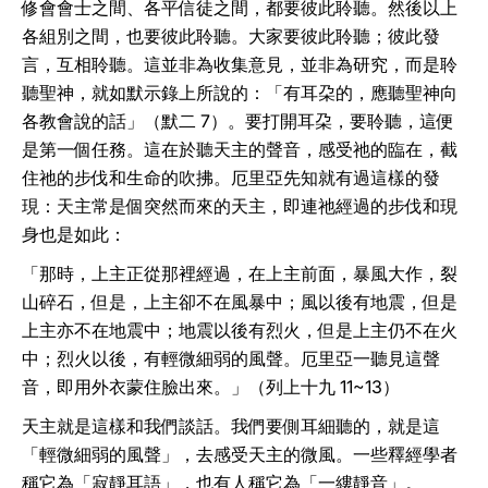
修會會士之間、各平信徒之間，都要彼此聆聽。然後以上
各組別之間，也要彼此聆聽。大家要彼此聆聽；彼此發
言，互相聆聽。這並非為收集意見，並非為研究，而是聆
聽聖神，就如默示錄上所說的：「有耳朶的，應聽聖神向
各教會說的話」（默二 7）。要打開耳朶，要聆聽，這便
是第一個任務。這在於聽天主的聲音，感受祂的臨在，截
住祂的步伐和生命的吹拂。厄里亞先知就有過這樣的發
現：天主常是個突然而來的天主，即連祂經過的步伐和現
身也是如此：
「那時，上主正從那裡經過，在上主前面，暴風大作，裂
山碎石，但是，上主卻不在風暴中；風以後有地震，但是
上主亦不在地震中；地震以後有烈火，但是上主仍不在火
中；烈火以後，有輕微細弱的風聲。厄里亞一聽見這聲
音，即用外衣蒙住臉出來。」（列上十九 11~13）
天主就是這樣和我們談話。我們要側耳細聽的，就是這
「輕微細弱的風聲」，去感受天主的微風。一些釋經學者
稱它為「寂靜耳語」，也有人稱它為「一縷靜音」。