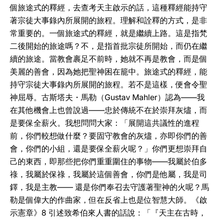
個旅途式的釋經，去查考天主啟示的話，這種釋經能持守
著宗徒大事錄內所展開的旅程。理解和詮釋的方式，是非
常重要的。一個旅途式的釋經，就是繼續上路。這是指梵
二後開始的旅途嗎？不，是指首批宗徒所開始，而仍在繼
續的旅途。當教會裹足不前時，她就不再是教會，而是個
美麗的善會，因為她把聖神困在籠中。旅途式的釋經，能
持守宗徒大事錄內所展開的旅程。若不是這樣，便會令聖
神屈辱。古斯塔夫・馬勒（Gustav Mahler）認為——我
在其他機會上也曾說過——忠於傳統不在於崇拜灰燼，而
是要保全薪火。我想問問大家：「展開這共議性的進程
前，你們較想做什麼？要固守教會的灰燼，亦即你們的善
會，你們的小組，還是要保全薪火呢？」你們更想崇拜自
己的東西，即那些把你們重重圍住的事物——我屬於伯多
祿，我屬於保祿，我屬於這個善會，你們是他屬，我是司
鐸，我是主教—— 還是你們奉召去守護著聖神的火呢？馬
勒是個偉大的作曲家，但在反省上也是位智慧大師。《啟
示憲章》8 引述致希伯來人書的話說：「『天主在古時，