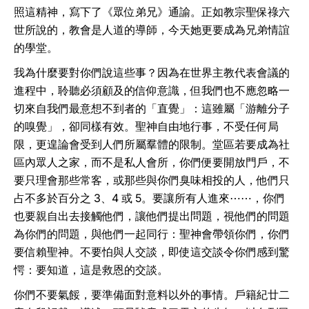
照這精神，寫下了《眾位弟兄》通諭。正如教宗聖保祿六
世所說的，教會是人道的導師，今天她更要成為兄弟情誼
的學堂。
我為什麼要對你們說這些事？因為在世界主教代表會議的
進程中，聆聽必須顧及的信仰意識，但我們也不應忽略一
切來自我們最意想不到者的「直覺」：這雖屬「游離分子
的嗅覺」，卻同樣有效。聖神自由地行事，不受任何局
限，更遑論會受到人們所屬羣體的限制。堂區若要成為社
區內眾人之家，而不是私人會所，你們便要開放門戶，不
要只理會那些常客，或那些與你們臭味相投的人，他們只
占不多於百分之 3、4 或 5。要讓所有人進來⋯⋯，你們
也要親自出去接觸他們，讓他們提出問題，視他們的問題
為你們的問題，與他們一起同行：聖神會帶領你們，你們
要信賴聖神。不要怕與人交談，即使這交談令你們感到驚
愕：要知道，這是救恩的交談。
你們不要氣餒，要準備面對意料以外的事情。戶籍紀廿二