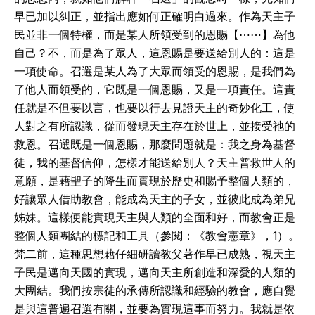
早已加以糾正，並指出應如何正確明白過來。作為天主子
民並非一個特權，而是某人所領受到的恩賜【⋯⋯】為他
自己？不，而是為了眾人，這恩賜是要送給別人的：這是
一項使命。召選是某人為了大眾而領受的恩賜，是我們為
了他人而領受的，它既是一個恩賜，又是一項責任。這責
任就是不但要以言，也要以行去見證天主的奇妙化工，使
人對之有所認識，從而發現天主存在於世上，並接受祂的
救恩。召選既是一個恩賜，那麼問題就是：我之身為基督
徒，我的基督信仰，怎樣才能送給別人？天主普救世人的
意願，是藉聖子的降生而實現於歷史和賜予整個人類的，
好讓眾人借助教會，能成為天主的子女，並彼此成為弟兄
姊妹。這樣便能實現天主與人類的全面和好，而教會正是
整個人類團結的標記和工具（參閱：《教會憲章》，1）。
梵二前，這種思想藉仔細研讀教父著作早已成熟，視天主
子民是邁向天國的實現，邁向天主所創造和深愛的人類的
大團結。我們按宗徒的承傳所認識和經驗的教會，應自覺
是與這普遍召選有關，並要為實現這事而努力。我就是依