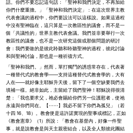
話。你們不要忘記這句話：「聖神和我們決定，不再加給
你們什麼重擔。」「聖神和我們決定」：在這次世界主教
代表會議的過程中，你們要設法可以這樣說。如果這過程
中沒有聖神臨在，這只算是一次教區性的議會，而不是一
個「共議性的」世界主教代表會議。我們並非要舉行一次
教區性的議會，也不是一次研究這個或那個問題的研討
會：我們要做的是彼此聆聽和聆聽聖神的過程，彼此討論
和與聖神討論，那也是一種祈禱方式。
「聖神和我們。」然而，單打獨鬥的誘惑常存在，代表著
一種替代式的教會學——支持這種替代式教會學的，大有
人在——就好像主耶穌升天後，留下了一個空缺要我們去
填補一樣。絕非如此，主留給了我們聖神！耶穌說得很清
楚：「我也要求父，祂必會賜給你們另一位護慰者，使祂
永遠與你們同在。【⋯⋯】我必不留下你們為孤兒」（若
十四 16、18）。教會便是這許諾實現的聖事或標記，正如
《教會憲章》（1）所說：「教會在基督內，好像一件聖
事，就是說教會是與天主親密結合，以及全人類彼此團結