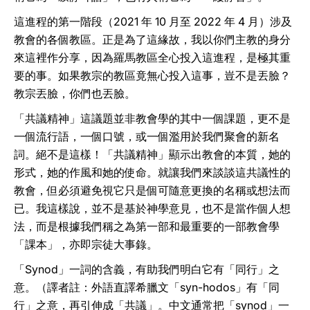
這進程的第一階段（2021 年 10 月至 2022 年 4 月）涉及
教會的各個教區。正是為了這緣故，我以你們主教的身分
來這裡作分享，因為羅馬教區全心投入這進程，是極其重
要的事。如果教宗的教區竟無心投入這事，豈不是丟臉？
教宗丟臉，你們也丟臉。
「共議精神」這議題並非教會學的其中一個課題，更不是
一個流行語，一個口號，或一個濫用於我們聚會的新名
詞。絕不是這樣！「共議精神」顯示出教會的本質，她的
形式，她的作風和她的使命。就讓我們來談談這共議性的
教會，但必須避免視它只是個可隨意更換的名稱或想法而
已。我這樣說，並不是基於神學意見，也不是當作個人想
法，而是根據我們稱之為第一部和最重要的一部教會學
「課本」，亦即宗徒大事錄。
「Synod」一詞的含義，有助我們明白它有「同行」之
意。（譯者註：外語直譯希臘文「syn-hodos」有「同
行」之意，再引伸成「共議」。中文通常把「synod」一