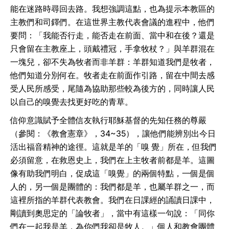
能在迷路時尋回去路。我想強調這點，也為提示本教區的
主教們和司鐸們。在這世界主教代表會議的進程中，他們
要問：「我能否行走，能否走在前面、當中和在後？還是
只會留在主教座上，頭戴禮冠，手拿牧杖？」與羊群混在
一塊兒，卻不失為牧者而非羊群：羊群知道我們是牧者，
他們知道分別何在。牧者走在前面作引路，留在中間去感
受人民所感受，尾隨為協助那些較為後方的，同時讓人民
以自己的嗅覺去找更好吃的青草。
信仰意識賦予全體信友執行耶穌基督的先知任務的尊嚴
（參閱：《教會憲章》，34~35），讓他們能辨別出今日
活出福音精神的途徑。這就是羊的「嗅 覺」所在，但我們
必須留意，在救恩史上，我們在上主牧者前都是羊。這圖
像有助我們明白，促成這「嗅覺」的兩個特點，一個是個
人的，另一個是團體的：我們都是羊，也屬羊群之一，而
這裡所指的羊群代表教會。我們在日課經的誦讀日課中，
剛讀到奧思定的「論牧者」，當中有這樣一句說：「同你
們在一起我是羊，為你們我卻是牧人。」個人和教會團體