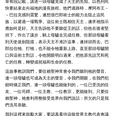
章有段記載，講述一頭母驢竟成了天主的先知。以色列民
快要結束走向福地的漫長旅程。他們過路時，摩阿布王－
－巴拉克感到震驚，遂想借巴郎術士的能力去阻止這民
族，以避過一場戰爭。這位術士既相信天主，遂求祂指示
應如何是好。天主告訴他不要聽從王的話，但他在後者堅
持下，作出了讓步，騎上母驢去完成任務。但那頭母驢看
到天使拔劍阻擋，表示天主不准許這事，遂掉頭而去。巴
郎拉住牠、打牠，也不能令牠重新上路。直至那頭母驢開
口與這術士對話，令他開眼明白過來，把他原先詛咒和死
亡的任務，轉變成祝福和生命的任務。
這故事教訓我㥃，要信賴聖神常會令我們聽到祂的聲音。
連一頭母驢也可成為天主的聲音，令我們開眼，在我們犯
錯時矯正我們。連一頭母驢也能做到的，一位已受洗的信
友、一位司鐸、一位主教、一位教宗，更能做到。只要信
賴聖神，祂會利用整個受造界向我們說話：所欠的只是我
們洗耳恭聽。
我到這裡來鼓勵大家，要認真看待這個世界主教代表會議