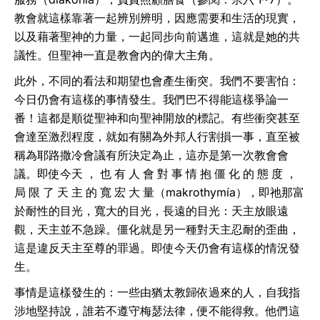
教會就這樣靠著一起辨別辨明，因應需要和生活的現實，
以及藉著聖神的力量，一起同步向前邁進，這就是她的共
議性。但聖神一直是教會內的偉大主角。
此外，不同的看法和期望也會產生衝突。我們不要害怕：
今日仍會有這樣的事情發生。我們巴不得能這樣爭論一
番！這都是順從聖神和向聖神開放的標記。有些衝突甚至
會達至激烈程度，就如有關為外邦人行割損一事，直至被
稱為耶路撒冷會議有所決定為止，這亦是第一次教會會
議。即使今天 ， 也 有 人 會 對 事 情 抱 僵 化 的 態 度 ，
局 限 了 天 主 的 寬 宏 大 量（makrothymía），即祂那富
於耐性的目光，寬大的目光，長遠的目光：天主放眼遠
觀，天主並不急躁。僵化就是另一種對天主忍耐的歪曲，
這是違反天主至尊的罪過。即使今天仍會有這樣的情況發
生。
事情是這樣發生的：一些由猶太教歸依過來的人，自我指
涉地堅持說，誰若不遵守梅瑟法律，便不能得救。他們這