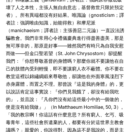
壞了人之本性，主張人無自由意志，基督救世只限於預定
者）。所有異端都沒有好結果。唯識論（gnosticism；譯
者註：強調唯由知識，始能得救）和摩尼派
（manichaeism；譯者註：主張善惡二元論）一直設法誘
騙教會。我們非常用心令禮儀慶典進行得盡善盡美，那是
無可厚非的，那原是好事——雖然我們有時只為自我安慰
而做——但金口聖若望（St. John Chrysostom）卻提醒
我們：「你想尊敬基督的身體嗎？那麼你就不要讓他在自
己的肢體內受到輕慢，即不要讓窮人衣不蔽體。你不要在
教堂這裡以錦繡綢緞來尊敬他，卻讓他在外面寒風澟烈下
赤身露體，而置之不理。那曾說『這是我的身體』的，更
以說話肯定這事實說：『你們見我餓了，卻沒有給我吃
的』，並且說：『凡你們沒有給這些最小中的一個做的，
便是沒有給我做』」（In Matthaeum Homiliae, 50, 3）。
「我的教宗啊！你這話有什麼意思？所有窮人、乞丐、吸
毒青年，這些社會所遺棄的人，都要有分於這世界主教會
議嗎？」親愛的，你說得對。因為這不是我說的，而是主