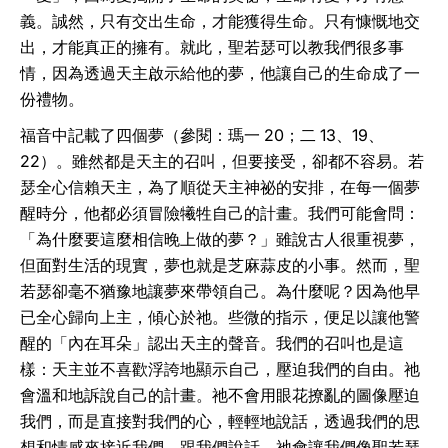
義。誠然，只有交出生命，才能獲得生命。只有慷慨地交
出，才能真正的擁有。就此，聖若瑟可以教我們很多事
情，因為透過天主啟示給他的夢，他讓自己的生命成了一
份禮物。
福音中記載了四個夢（參閱：瑪一 20；二 13、19、
22）。雖然都是天主的召叫，但要接受，卻都不容易。若
瑟全心信賴天主，為了順從天主神祕的安排，在每一個夢
醒時分，他都必須冒險犧牲自己的計畫。我們可能會問：
「為什麼要這麼相信晚上做的夢？」雖說古人很重視夢，
但面對生活的現實，夢也就是芝麻蒜皮的小事。然而，聖
若瑟卻毫不猶豫地讓夢來帶領自己。為什麼呢？因為他早
已全心歸向上主，傾心於祂。些微的指示，便足以讓他警
醒的「內在耳朵」認出天主的聲音。我們的召叫也是這
樣：天主並不喜歡浮誇地顯示自己，壓迫我們的自由。祂
會溫和地訴說自己的計畫。祂不會用眼花撩亂的圖像壓迫
我們，而是直接對我們的心，輕輕地說話，透過我們的思
想和情感來接近我們、跟我們說話。祂會讓我們像聖若瑟