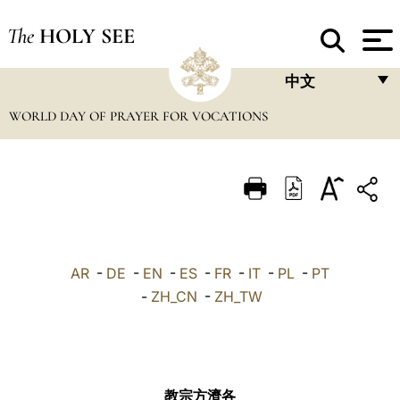
The
HOLY SEE
中文
WORLD DAY OF PRAYER FOR VOCATIONS
FRANÇAIS
ENGLISH
ITALIANO
PORTUGUÊS
ESPAÑOL
AR
-
DE
-
EN
-
ES
-
FR
-
IT
-
PL
-
PT
DEUTSCH
-
ZH_CN
-
ZH_TW
POLSKI
العربيّة
教宗方濟各
中文