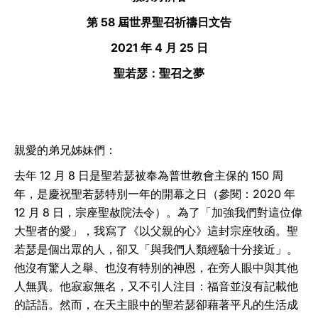
第 58 屆世界聖召祈禱日文告
LATINE
2021 年 4 月 25 日
聖若瑟：聖召之夢
親愛的弟兄姊妹們：
去年 12 月 8 日是聖若瑟被奉為普世教會主保的 150 周
年，是慶祝聖若瑟特別一年的開幕之日（參閱：2020 年
12 月 8 日，宗座聖赦院法令）。為了「加強我們對這位偉
大聖者的愛」，我寫了《以父親的心》這封宗座牧函。聖
若瑟是個出眾的人，卻又「與我們人類經驗十分接近」。
他沒有驚人之舉、也沒有特別的神恩，在旁人眼中與其他
人無異。他寂寂無名，又不引人注目：福音並沒有記載他
的話語。然而，在天主眼中的聖若瑟卻藉著平凡的生活成