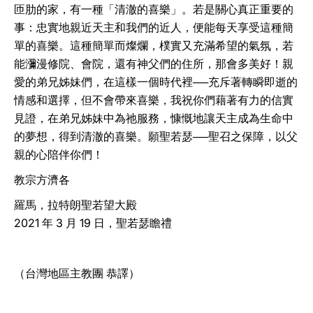
匝肋的家，有一種「清澈的喜樂」。若是關心真正重要的
事：忠實地親近天主和我們的近人，便能每天享受這種簡
單的喜樂。這種簡單而燦爛，樸實又充滿希望的氣氛，若
能瀰漫修院、會院，還有神父們的住所，那會多美好！親
愛的弟兄姊妹們，在這樣一個時代裡──充斥著轉瞬即逝的
情感和選擇，但不會帶來喜樂，我祝你們藉著有力的信實
見證，在弟兄姊妹中為祂服務，慷慨地讓天主成為生命中
的夢想，得到清澈的喜樂。願聖若瑟──聖召之保障，以父
親的心陪伴你們！
教宗方濟各
羅馬，拉特朗聖若望大殿
2021 年 3 月 19 日，聖若瑟瞻禮
（台灣地區主教團 恭譯）