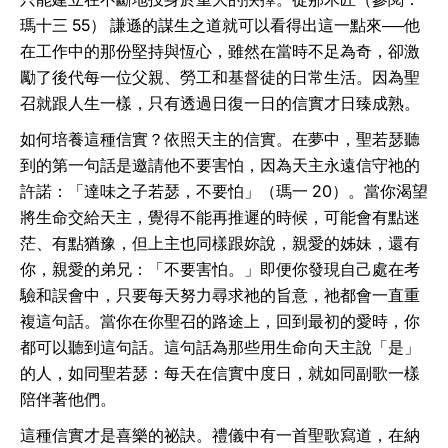
瑪十三 55） 謙遜的謀生之道就可以看得出這一點來──他
在工作中的那份堅持與恆心，雖然在當時不足為奇，卻激
勵了後代每一位父親、勞工和基督徒的日常生活。因為聖
召就跟人生一樣，只有透過日復一日的信實才日臻成熟。
如何培養這種信實？依照天主的信實。在夢中，聖若瑟聽
到的第一句話是邀請他不要害怕，因為天主永遠信守祂的
許諾：「達味之子若瑟，不要怕」（瑪一 20）。當你渴望
將生命交給天主，覺得不能再推遲的時候，可能會有點迷
茫、有點猶豫，但上主也同樣跟妳說，親愛的姊妹，還有
你，親愛的弟兄：「不要害怕。」即便你發現自己處在考
驗和誤會中，只要每天努力尋求祂的旨意，祂都會一直重
複這句話。當你在你聖召的路途上，回到最初的愛時，你
都可以聽到這句話。這句話為那些用生命向天主說「是」
的人，如同聖若瑟：每天在信實中度日，就如同副歌一樣
陪伴著他們。
這種信實才是喜樂的祕訣。禮儀中有一首聖歌寫道，在納