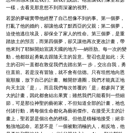
一樣，去看見那意想不到而深邃的視野。
若瑟的夢確實帶他經歷了自己想像不到的事。第一個夢，
打亂了他的婚約，卻讓他成了默西亞的父親；第二個夢，
迫使他逃往埃及，卻保全了家人的性命。第三個夢，是重
踏故土的預言，而第四個夢，卻又讓他再次更改計畫，帶
他來到了耶穌開始宣講天國的地方──納匝肋。每一次的變
動，他都鼓起勇氣去跟隨天主的旨意。聖召也是如此：天
主的召叫一直都在敦促我們去踏出第一 步，交出自我，勇
往直前。若是沒有冒險，就不會有信德。只有坦然地向恩
寵順服，放下自己的計畫、離開舒適圈，我們才能真正地
向天主說「是」。而且我們每次答覆的「是」都參與了更
大的計畫，因此都會結出果實；雖然我們只能看到一些細
節，可是那位神聖的藝術家，不但知道全部的計畫，祂也
付諸行動，將每個生命都化為藝術傑作。在接受天主的計
畫上，聖若瑟是個出色的榜樣。但他是積極地接受：絕非
勉強地認命。若瑟不是「一個被動消極的人，相反地，他