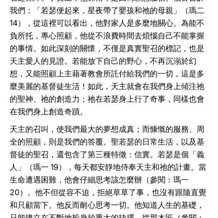
我們：「若瑟便起來，星夜帶了嬰孩和祂的母親」（瑪二
14），從這裡可以看出，他對家人是多麼地關心。為能不
負所托，專心照顧，他從不浪費時間去煩惱自己不能掌握
的事情。如此深刻的關懷，不僅是真實聖召的標記，也是
天主愛人的見證。若能放下自己的野心，不再沉溺於幻
想，又能照顧上主藉著教會所託付給我們的一切，這是多
麼美麗的基督徒生活！如此，天主就會在我們身上傾注祂
的聖神、祂的創造力；祂在若瑟身上行了奇事，同樣也會
在我們身上創造奇蹟。
天主的召叫，使我們最大的夢想成真；而慷慨的服務、周
全的照顧，則是我們的答覆。聖若瑟的日常生活，以及基
督徒的聖召，還包含了第三種特徵：信實。若瑟是個「義
人」（瑪一 19），每天都安靜地侍奉天主和祂的計畫。當
生命遭遇困難，他會仔細思考該怎麼辦（參閱：瑪一
20）。他不但從容不迫，拒絕草草了事，也沒有跟隨直覺
和只顧當下。他反而耐心思考一切。他知道人生的基礎，
只能建立在不斷地投身於重大的抉擇。從那木匠（參閱：