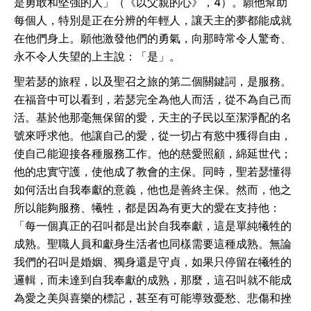
是勇敢和堅強的人」（《以父親的心》，4）。願他幫助
每個人，特別是正在分辨的年輕人，讓天主的夢都能成就
在他們身上。願他激發他們的勇氣，向那時常令人驚奇、
永不令人失望的上主說：「是」。
聖若瑟的旅程，以及聖召之旅的第二個關鍵詞，是服務。
在福音中可以看到，若瑟完全為他人而活，從不為自己而
活。基於他那毫無保留的愛，天主的子民以至潔淨配的名
號來呼求他。他讓自己的愛，從一切占有慾中獲得自由，
使自己能迎接各種服務工作。他的慈愛照顧，綿延世代；
他的忠實守護，使他成了教會的主保。同時，聖若瑟懂得
如何活出自我奉獻的意義，他也是善終主保。然而，他之
所以能夠服務、犧牲，都是因為有更大的愛在支持他：
「每一個真正的召叫都是出於自我奉獻，這是單純犧牲的
成熟。聖職人員和獻身生活者也同樣需要這種成熟。無論
我們的召叫是婚姻、獨身還是守貞，如果只停留在犧牲的
邏輯，而未達到自我奉獻的成熟，那麼，這召叫就不能成
為愛之美與喜樂的標記，甚至有可能導致憂愁、悲傷和挫