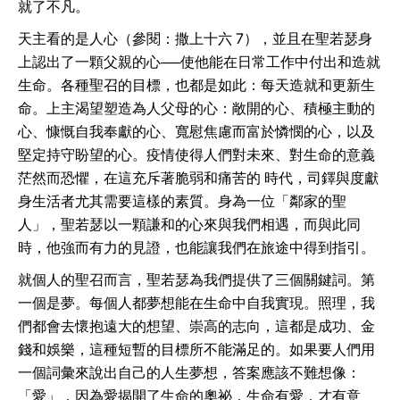
就了不凡。
天主看的是人心（參閱：撒上十六 7），並且在聖若瑟身
上認出了一顆父親的心──使他能在日常工作中付出和造就
生命。各種聖召的目標，也都是如此：每天造就和更新生
命。上主渴望塑造為人父母的心：敞開的心、積極主動的
心、慷慨自我奉獻的心、寬慰焦慮而富於憐憫的心，以及
堅定持守盼望的心。疫情使得人們對未來、對生命的意義
茫然而恐懼，在這充斥著脆弱和痛苦的 時代，司鐸與度獻
身生活者尤其需要這樣的素質。身為一位「鄰家的聖
人」，聖若瑟以一顆謙和的心來與我們相遇，而與此同
時，他強而有力的見證，也能讓我們在旅途中得到指引。
就個人的聖召而言，聖若瑟為我們提供了三個關鍵詞。第
一個是夢。每個人都夢想能在生命中自我實現。照理，我
們都會去懷抱遠大的想望、崇高的志向，這都是成功、金
錢和娛樂，這種短暫的目標所不能滿足的。如果要人們用
一個詞彙來說出自己的人生夢想，答案應該不難想像：
「愛」，因為愛揭開了生命的奧祕，生命有愛，才有意