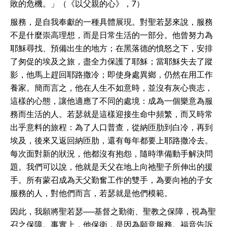
敗的危機。」（《以父親的心》，7）
服務，是自我奉獻的一種具體展現。對聖若瑟來說，服務
不是什麼崇高理想，而是日常生活的一部分。他曾努力為
耶穌尋找、預備出生的地方；在黑落德的憤怒之下，安排
了匆促的埃及之旅，盡全力保護了耶穌；當耶穌失去了蹤
影，他馬上趕回耶路撒冷；即使身處異鄉，仍然在用工作
養家。簡而言之，他在人生不如意時，並沒有灰心喪志，
這樣的心態，讓他適應了不同的處境：成為一個樂意為服
務而生活的人。若瑟就是這樣迎接生命中頻繁，而又時常
出乎意料的旅程：為了人口普查，從納匝肋到白冷，再到
埃及，後來又返回納匝肋，還有每年都要上耶路撒冷去。
每次面對新的狀況，他都沒有抱怨，隨時準備動手解決問
題。我們可以說，他就是天父在地上向祂聖子所伸出的援
手。所有蒙召成為天父勤奮工作的雙手，為要向祂的子女
服務的人，對他們而言，若瑟就是他們模範。
因此，我願將聖若瑟──基督之勤衛、聖教之保障，視為聖
召之保障。事實上，他保衛，是因為願意服務。福音告訴