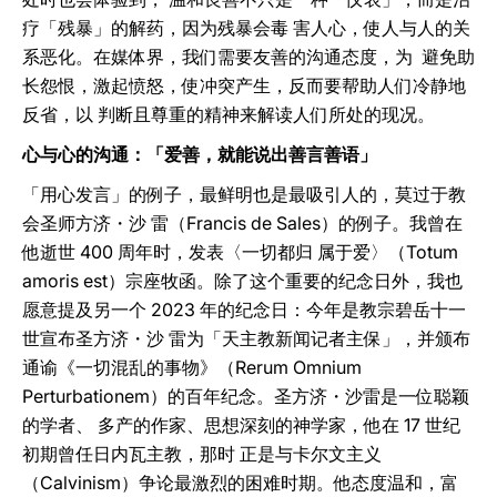
疗「残暴」的解药，因为残暴会毒 害人心，使人与人的关
系恶化。在媒体界，我们需要友善的沟通态度，为 避免助
长怨恨，激起愤怒，使冲突产生，反而要帮助人们冷静地
反省，以 判断且尊重的精神来解读人们所处的现况。
心与心的沟通：「爱善，就能说出善言善语」
「用心发言」的例子，最鲜明也是最吸引人的，莫过于教
会圣师方济・沙 雷（Francis de Sales）的例子。我曾在
他逝世 400 周年时，发表〈一切都归 属于爱〉（Totum
amoris est）宗座牧函。除了这个重要的纪念日外，我也
愿意提及另一个 2023 年的纪念日：今年是教宗碧岳十一
世宣布圣方济・沙 雷为「天主教新闻记者主保」，并颁布
通谕《一切混乱的事物》（Rerum Omnium
Perturbationem）的百年纪念。圣方济・沙雷是一位聪颖
的学者、 多产的作家、思想深刻的神学家，他在 17 世纪
初期曾任日内瓦主教，那时 正是与卡尔文主义
（Calvinism）争论最激烈的困难时期。他态度温和，富