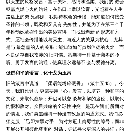
以天主的风格发言：富于关怀、感情和温柔。我们的 教会
亟需点燃心火的沟通，在伤口上敷以软膏，光照着在人生
路途上的弟 兄姊妹。我期待教会的传播，能知道如何接受
圣神的带领，既柔和又具有 先知性，并能为了在第三个千
年推动她蒙召作出的美妙宣讲，而找出崭新 的形态和方
式。愿社会传播能以与天主、与近人的关系为核心，尤其
是与 最急需的人的关系；能知道如何点燃信德的火焰，而
不是保存自我指涉的 旧习惯。我期待一种基于谦卑的聆
听、勇于发言的沟通，使真理永远都不 会与爱德分离。
促进和平的语言，化干戈为玉帛
旧约箴言中说道：「柔语能粉碎硬骨」（箴廿五 15）。今
天，我们比过去 更需要用「心」发言，以培养一种和平的
文化，来取代战争；开启可以交 谈与和解的途径，以取代
仇恨和敌对。众目共睹的全球性冲突，是现在我 们所面对
的情境，我们急需维持一种没有敌意的沟通方式。我们必
须克服 「迅即抹黑对手、为对方冠上侮辱性的绰号，而非
开展公开和彼此尊重的 对话，尝试寻求更深入的共识」的