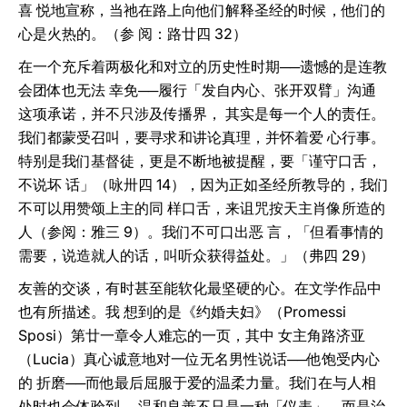
喜 悦地宣称，当祂在路上向他们解释圣经的时候，他们的
心是火热的。（参 阅：路廿四 32）
在一个充斥着两极化和对立的历史性时期──遗憾的是连教
会团体也无法 幸免──履行「发自内心、张开双臂」沟通
这项承诺，并不只涉及传播界， 其实是每一个人的责任。
我们都蒙受召叫，要寻求和讲论真理，并怀着爱 心行事。
特别是我们基督徒，更是不断地被提醒，要「谨守口舌，
不说坏 话」（咏卅四 14），因为正如圣经所教导的，我们
不可以用赞颂上主的同 样口舌，来诅咒按天主肖像所造的
人（参阅：雅三 9）。我们不可口出恶 言，「但看事情的
需要，说造就人的话，叫听众获得益处。」（弗四 29）
友善的交谈，有时甚至能软化最坚硬的心。在文学作品中
也有所描述。我 想到的是《约婚夫妇》（Promessi
Sposi）第廿一章令人难忘的一页，其中 女主角路济亚
（Lucia）真心诚意地对一位无名男性说话──他饱受内心
的 折磨──而他最后屈服于爱的温柔力量。我们在与人相
处时也会体验到， 温和良善不只是一种「仪表」，而是治