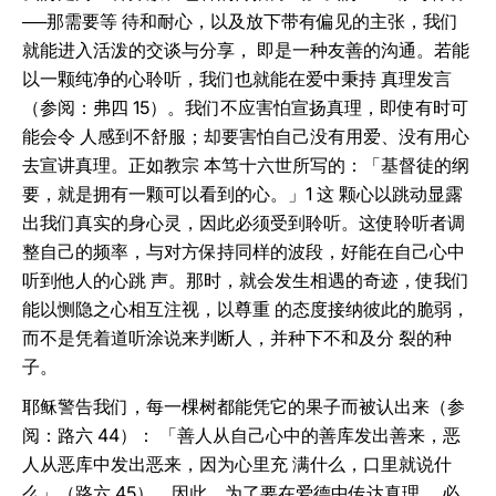
──那需要等 待和耐心，以及放下带有偏见的主张，我们
就能进入活泼的交谈与分享， 即是一种友善的沟通。若能
以一颗纯净的心聆听，我们也就能在爱中秉持 真理发言
（参阅：弗四 15）。我们不应害怕宣扬真理，即使有时可
能会令 人感到不舒服；却要害怕自己没有用爱、没有用心
去宣讲真理。正如教宗 本笃十六世所写的：「基督徒的纲
要，就是拥有一颗可以看到的心。」1 这 颗心以跳动显露
出我们真实的身心灵，因此必须受到聆听。这使聆听者调
整自己的频率，与对方保持同样的波段，好能在自己心中
听到他人的心跳 声。那时，就会发生相遇的奇迹，使我们
能以恻隐之心相互注视，以尊重 的态度接纳彼此的脆弱，
而不是凭着道听涂说来判断人，并种下不和及分 裂的种
子。
耶稣警告我们，每一棵树都能凭它的果子而被认出来（参
阅：路六 44）： 「善人从自己心中的善库发出善来，恶
人从恶库中发出恶来，因为心里充 满什么，口里就说什
么」（路六 45）。因此，为了要在爱德中传达真理， 必