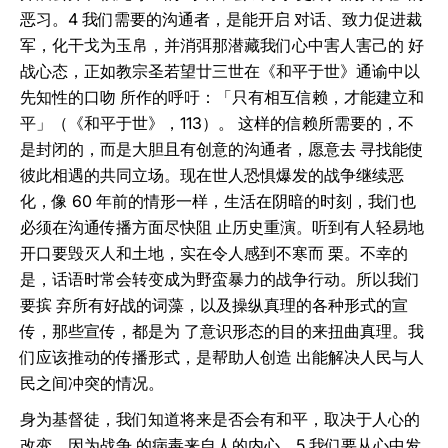
恶习。4 我们需要的沟通者，是能开启 对话、致力促进裁
军，化干戈为玉帛，并消弭那潜藏我们心中害人害己的 好
战心态，正如教宗圣若望廿三世在《和平于世》通谕中以
先知性的口吻 所作的呼吁：「只有相互信赖，才能建立和
平」（《和平于世》，113）。 这样的信赖所需要的，不
是封闭的，而是大胆且有创意的沟通者，愿意去 寻找能使
彼此相遇的共同立场。现在世人恐惧爆发的战争继续恶
化，像 60 年前的情形一样，生活在阴暗的时刻，我们也
必须在沟通传播方面尽快阻 止历史重演。听到有人轻易地
开口要毁灭人和土地，实在令人感到不寒而 栗。不幸的
是，话语时常会转变成为野蛮暴力的战争行动。所以我们
要摈 弃所有好战的词藻，以及操纵真理的各种形式的宣
传，那些宣传，都是为 了意识形态的目的来扭曲真理。我
们应该推动的传播形式，是帮助人创造 出能解决人民与人
民之间冲突的情况。
身为基督徒，我们知道将来是否会有和平，取决于人心的
改变，因为战争 的病毒来自人的内心。5 我们要从心中发