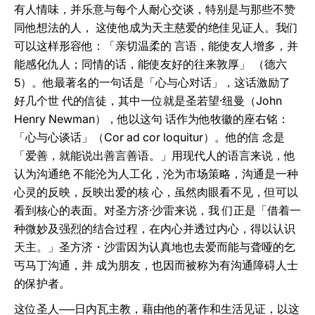
有人情味，并乐意与每个人耐心交谈，特别是与那些不赞
同他想法的人， 这使他成为天主慈爱的绝佳见证人。我们
可以这样形容他：「亲切温柔的 言语，能使友人增多，并
能感化仇人；同情的话，能使友好的往来敦厚」 （德六
5）。他最著名的一句话是「心与心对话」，这话激励了
好几个世 代的信徒，其中一位就是圣若望‧纽曼（John
Henry Newman），他以这句 话作为他牧徽的座右铭：
「心与心谈话」（Cor ad cor loquitur）。他的信 念是
「爱善，就能说出善言善语。」用现代人的语言来说，他
认为沟通绝 不能沦为人工化，沦为市场策略，沟通是一种
心灵的反映，反映出爱的核 心，虽然肉眼看不见，但可以
看到核心的表面。对圣方济‧沙雷来说，我 们正是「借着一
种微妙及强烈的结合过程，在内心并透过内心，得以认识
天主。」圣方济・沙雷因为认真地也去爱而能与聋哑的乞
丐马丁沟通，并 成为朋友，也因而被称为有沟通障碍人士
的保护者。
这位圣人──日内瓦主教，藉由他的著作和生活见证，以这