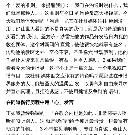
个「爱的准则」 来提醒我们：「我们在沟通时说什么，我
们就是那种人。」这准则与今日 的沟通常态大相径庭。今
天我们所体验到的「沟通」尤其在社群媒体往往 遭到滥
用，好让世人看到的不是真实的我们，而是我们希望他们
所看到的 我们。圣方济・沙雷把他的作品分发给日内瓦的
教会团体。这个对新闻的 直觉，使他很快地就享有盛名，
传到他的教区之外，至今不衰。圣保禄六 世观察到，他的
作品让人读来非常愉悦、有益，且令人感动。2 如果我们
看看今天的传播界，这些不正是一篇文章、一个电视或广
播节目，或社群 媒体贴文应该有的特色吗？愿那些在传播
界服务的人，能被圣人的温柔启 发，以勇气和自由来寻求
并宣讲真理，且拒绝诱惑，不使用煽情及争辩的 语句。
在同道偕行历程中用「心」发言
正如我曾经强调的，「在教会内也是如此，非常需要去聆
听和倾听别人。这 就是我们能给予彼此最珍贵，也最富有
动力的礼物。」3 不带偏见地聆听， 专注而真诚，会让人