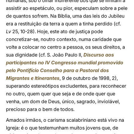
humanas, sob o olhar indiferente dos que se limitam a
assistir ao espetáculo, ou pior, especulam sobre a pele
de quantos sofrem. Na Bíblia, uma das leis do Jubileu
era a restituição da terra a quem a tinha perdido (cf.
Lv
25, 10-28). Hoje, este ato de justiça pode
concretizar-se, noutro contexto, numa caridade que
volte a colocar no centro a pessoa, os seus direitos, a
sua dignidade (cf. S. João Paulo II,
Discurso aos
participantes no
IV Congresso mundial promovido
pelo Pontifício Conselho para a Pastoral dos
Migrantes e Itinerantes
, 9 de outubro de 1998, 2),
superando estereótipos excludentes, para reconhecer
no outro, quem quer que seja e de onde quer que
venha, um dom de Deus, único, sagrado, inviolável,
precioso para o bem de todos.
Amados irmãos, o carisma scalabriniano está vivo na
Igreja: é o que testemunham muitos jovens que, de