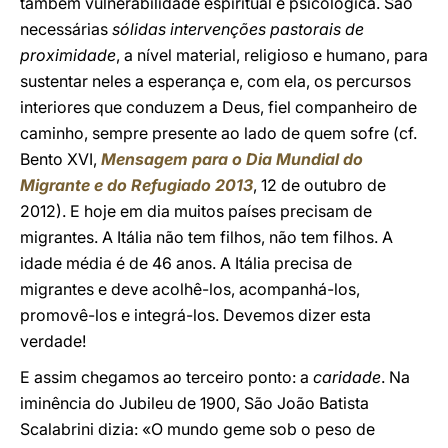
também vulnerabilidade espiritual e psicológica. São
necessárias
sólidas intervenções pastorais de
proximidade
, a nível material, religioso e humano, para
sustentar neles a esperança e, com ela, os percursos
interiores que conduzem a Deus, fiel companheiro de
caminho, sempre presente ao lado de quem sofre (cf.
Bento XVI,
Mensagem para o Dia Mundial do
Migrante e do Refugiado 2013
, 12 de outubro de
2012). E hoje em dia muitos países precisam de
migrantes. A Itália não tem filhos, não tem filhos. A
idade média é de 46 anos. A Itália precisa de
migrantes e deve acolhê-los, acompanhá-los,
promovê-los e integrá-los. Devemos dizer esta
verdade!
E assim chegamos ao terceiro ponto: a
caridade
. Na
iminência do Jubileu de 1900, São João Batista
Scalabrini dizia: «O mundo geme sob o peso de