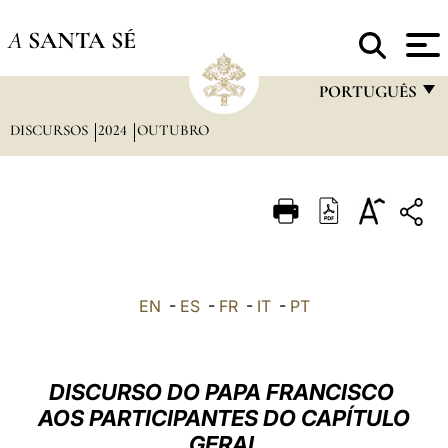
A
SANTA SÉ
PORTUGUÊS
DISCURSOS
2024
OUTUBRO
FRANÇAIS
ENGLISH
ITALIANO
PORTUGUÊS
ESPAÑOL
EN
-
ES
-
FR
-
IT
-
PT
DEUTSCH
POLSKI
DISCURSO DO PAPA FRANCISCO
العربيّة
AOS PARTICIPANTES DO CAPÍTULO
GERAL
中文