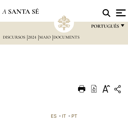
A
SANTA SÉ
PORTUGUÊS
DISCURSOS
2024
MAIO
DOCUMENTS
FRANÇAIS
ENGLISH
ITALIANO
PORTUGUÊS
ESPAÑOL
DEUTSCH
POLSKI
العربيّة
ES
-
IT
-
PT
中文