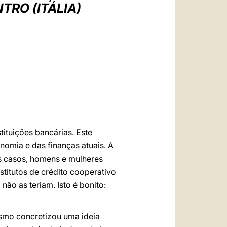
العربيّة
TRO (ITÁLIA)
中文
LATINE
ituições bancárias. Este
nomia e das finanças atuais. A
os casos, homens e mulheres
titutos de crédito cooperativo
não as teriam. Isto é bonito:
smo concretizou uma ideia