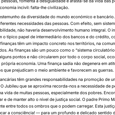
 pessoas, fomenta a desigualdade e afasta-se da vida das p
conomia incivil: falta-lhe civilização.
testemunho da diversidade do mundo económico e bancário. T
diferentes necessidades das pessoas. Com efeito, sem siste
bilidade, não haveria desenvolvimento humano integral. O i
m o típico papel de intermediário dos bancos e do crédito, c
inanças têm um impacto concreto nos territórios, na comunid
dos. As finanças são um pouco como o “sistema circulatório”
lguns pontos e não circularem por todo o corpo social, oco
 própria economia. Uma finança sadia não degenera em atit
s que prejudicam o meio ambiente e favorecem as guerras.
 bancárias têm grandes responsabilidades na promoção de u
O Jubileu que se aproxima recorda-nos a necessidade de pe
 na vida de muitas pessoas, especialmente dos pobres. Enco
e de manter alto o nível de justiça social. O padre Primo M
nte entre todos os ombros que o podem carregar. Esta justiç
ar a consciência! — para um profundo e delicado sentido d