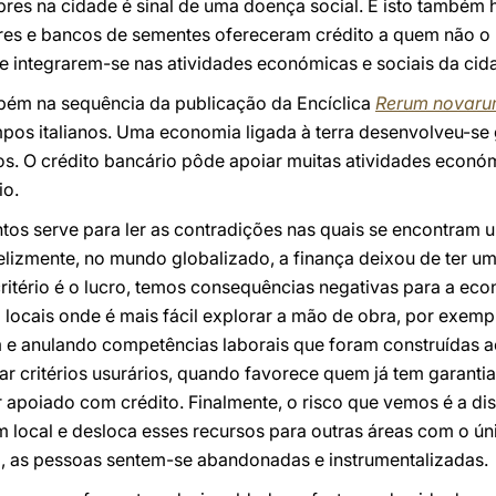
res na cidade é sinal de uma doença social. E isto também 
es e bancos de sementes ofereceram crédito a quem não o 
e integrarem-se nas atividades económicas e sociais da cid
mbém na sequência da publicação da Encíclica
Rerum novar
os italianos. Uma economia ligada à terra desenvolveu-se g
os. O crédito bancário pôde apoiar muitas atividades económi
io.
os serve para ler as contradições nas quais se encontram 
elizmente, no mundo globalizado, a finança deixou de ter um
itério é o lucro, temos consequências negativas para a econ
 locais onde é mais fácil explorar a mão de obra, por exemp
 anulando competências laborais que foram construídas a
sar critérios usurários, quando favorece quem já tem garanti
r apoiado com crédito. Finalmente, o risco que vemos é a dis
 local e desloca esses recursos para outras áreas com o ún
ão, as pessoas sentem-se abandonadas e instrumentalizadas.