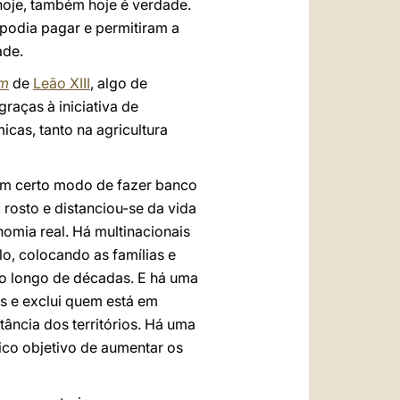
hoje, também hoje é verdade.
podia pagar e permitiram a
ade.
um
de
Leão XIII
, algo de
raças à iniciativa de
cas, tanto na agricultura
um certo modo de fazer banco
 rosto e distanciou-se da vida
omia real. Há multinacionais
lo, colocando as famílias e
o longo de décadas. E há uma
as e exclui quem está em
tância dos territórios. Há uma
ico objetivo de aumentar os