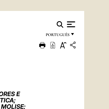
PORTUGUÊS
FRANÇAIS
ENGLISH
ITALIANO
PORTUGUÊS
ESPAÑOL
DEUTSCH
ORES E
TICA;
POLSKI
 MOLISE;