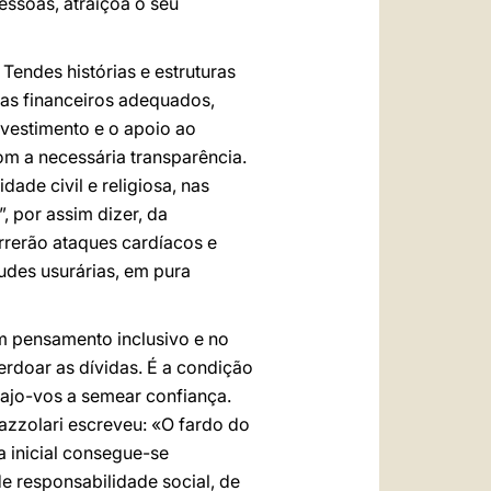
essoas, atraiçoa o seu
endes histórias e estruturas
mas financeiros adequados,
nvestimento e o apoio ao
om a necessária transparência.
ade civil e religiosa, nas
, por assim dizer, da
rrerão ataques cardíacos e
udes usurárias, em pura
m pensamento inclusivo e no
rdoar as dívidas. É a condição
rajo-vos a semear confiança.
azzolari escreveu: «O fardo do
a inicial consegue-se
e responsabilidade social, de