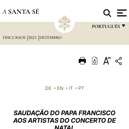
A
SANTA SÉ
PORTUGUÊS
DISCURSOS
2023
DEZEMBRO
FRANÇAIS
ENGLISH
ITALIANO
PORTUGUÊS
ESPAÑOL
DE
-
EN
-
IT
-
PT
DEUTSCH
POLSKI
SAUDAÇÃO DO PAPA FRANCISCO
العربيّة
AOS ARTISTAS DO CONCERTO DE
NATAL
中文