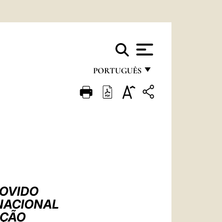
PORTUGUÊS
FRANÇAIS
ENGLISH
ITALIANO
PORTUGUÊS
ESPAÑOL
DEUTSCH
MOVIDO
NACIONAL
POLSKI
IÇÃO