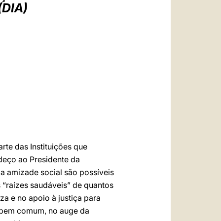
العربيّة
DIA)
中文
LATINE
rte das Instituições que
deço ao Presidente da
 a amizade social são possíveis
 “raízes saudáveis” de quantos
za e no apoio à justiça para
ao bem comum, no auge da