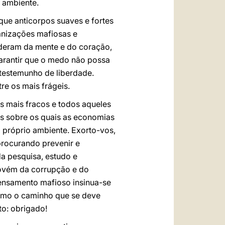
 ambiente.
ue anticorpos suaves e fortes
ganizações mafiosas e
oderam da mente e do coração,
garantir que o medo não possa
 testemunho de liberdade.
re os mais frágeis.
os mais fracos e todos aqueles
s sobre os quais as economias
o próprio ambiente. Exorto-vos,
procurando prevenir e
da pesquisa, estudo e
provém da corrupção e do
 pensamento mafioso insinua-se
 como o caminho que se deve
to: obrigado!