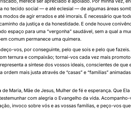
rriscado, merece ser apreciado e apoiado. Por minha vez, e
 no tecido social — e até eclesial — de algumas áreas sombria
s modos de agir errados e até imorais. É necessário que todo
minho da justiça e da honestidade. E onde houve conivênc
ndo espaço para uma “vergonha” saudável, sem a qual a mud
 bem comum permanece uma quimera.
deço-vos, por conseguinte, pelo que sois e pelo que fazeis
om ternura e compaixão; tornai-vos cada vez mais promotor
e representa a síntese dos vossos ideais, conscientes de que
a ordem mais justa através de “casas” e “famílias” animadas
 de Maria, Mãe de Jesus, Mulher de fé e esperança. Que Ela
is testemunhar com alegria o Evangelho da vida. Acompanho
ção, invoco sobre vós e as vossas famílias, e peço-vos que