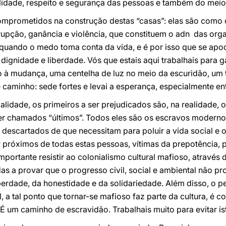
alidade, respeito e segurança das pessoas e também do meio
omprometidos na construção destas “casas”: elas são como q
rrupção, ganância e violência, que constituem o adn das or
quando o medo toma conta da vida, e é por isso que se ap
ignidade e liberdade. Vós que estais aqui trabalhais para 
io à mudança, uma centelha de luz no meio da escuridão, um
 caminho: sede fortes e levai a esperança, especialmente ent
lidade, os primeiros a ser prejudicados são, na realidade, 
r chamados “últimos”. Todos eles são os escravos moderno
descartados de que necessitam para poluir a vida social e 
 próximos de todas estas pessoas, vítimas da prepotência, 
portante resistir ao colonialismo cultural mafioso, através 
das a provar que o progresso civil, social e ambiental não 
 liberdade, da honestidade e da solidariedade. Além disso, o
 a tal ponto que tornar-se mafioso faz parte da cultura, é
 É um caminho de escravidão. Trabalhais muito para evitar is