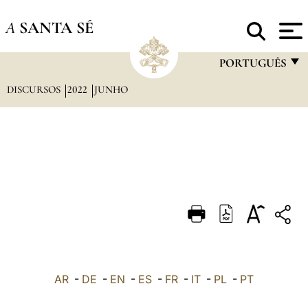
A
SANTA SÉ
PORTUGUÊS
DISCURSOS
2022
JUNHO
FRANÇAIS
ENGLISH
ITALIANO
PORTUGUÊS
ESPAÑOL
DEUTSCH
POLSKI
العربيّة
AR
-
DE
-
EN
-
ES
-
FR
-
IT
-
PL
-
PT
中文