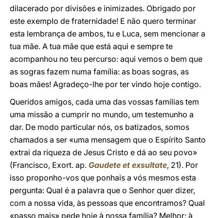
dilacerado por divisões e inimizades. Obrigado por
este exemplo de fraternidade! E não quero terminar
esta lembrança de ambos, tu e Luca, sem mencionar a
tua mãe. A tua mãe que está aqui e sempre te
acompanhou no teu percurso: aqui vemos o bem que
as sogras fazem numa família: as boas sogras, as
boas mães! Agradeço-lhe por ter vindo hoje contigo.
Queridos amigos, cada uma das vossas famílias tem
uma missão a cumprir no mundo, um testemunho a
dar. De modo particular nós, os batizados, somos
chamados a ser «uma mensagem que o Espírito Santo
extrai da riqueza de Jesus Cristo e dá ao seu povo»
(Francisco, Exort. ap.
Gaudete et exsultate
, 21). Por
isso proponho-vos que ponhais a vós mesmos esta
pergunta: Qual é a palavra que o Senhor quer dizer,
com a nossa vida, às pessoas que encontramos? Qual
«passo mais» pede hoje à nossa família? Melhor: à