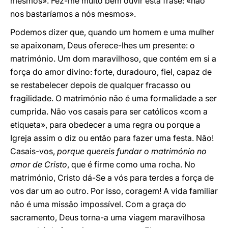
mesmos». Fez-me muito bem ouvir esta frase: «não
nos bastaríamos a nós mesmos».
Podemos dizer que, quando um homem e uma mulher
se apaixonam, Deus oferece-lhes um presente: o
matrimónio. Um dom maravilhoso, que contém em si a
força do amor divino: forte, duradouro, fiel, capaz de
se restabelecer depois de qualquer fracasso ou
fragilidade. O matrimónio não é uma formalidade a ser
cumprida. Não vos casais para ser católicos «com a
etiqueta», para obedecer a uma regra ou porque a
Igreja assim o diz ou então para fazer uma festa. Não!
Casais-vos,
porque quereis fundar o matrimónio no
amor de Cristo
, que é firme como uma rocha. No
matrimónio, Cristo dá-Se a vós para terdes a força de
vos dar um ao outro. Por isso, coragem! A vida familiar
não é uma missão impossível. Com a graça do
sacramento, Deus torna-a uma viagem maravilhosa