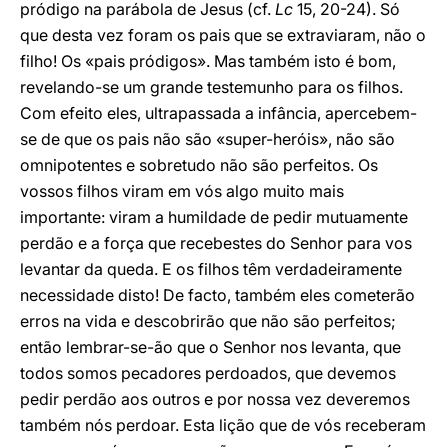
pródigo na parábola de Jesus (cf.
Lc
15, 20-24). Só
que desta vez foram os pais que se extraviaram, não o
filho! Os «pais pródigos». Mas também isto é bom,
revelando-se um grande testemunho para os filhos.
Com efeito eles, ultrapassada a infância, apercebem-
se de que os pais não são «super-heróis», não são
omnipotentes e sobretudo não são perfeitos. Os
vossos filhos viram em vós algo muito mais
importante: viram a humildade de pedir mutuamente
perdão e a força que recebestes do Senhor para vos
levantar da queda. E os filhos têm verdadeiramente
necessidade disto! De facto, também eles cometerão
erros na vida e descobrirão que não são perfeitos;
então lembrar-se-ão que o Senhor nos levanta, que
todos somos pecadores perdoados, que devemos
pedir perdão aos outros e por nossa vez deveremos
também nós perdoar. Esta lição que de vós receberam