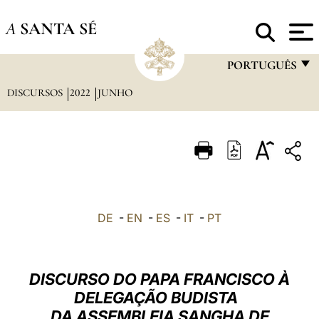
A
SANTA SÉ
PORTUGUÊS
DISCURSOS
2022
JUNHO
FRANÇAIS
ENGLISH
ITALIANO
PORTUGUÊS
ESPAÑOL
DE
-
EN
-
ES
-
IT
-
PT
DEUTSCH
POLSKI
DISCURSO DO PAPA FRANCISCO À
العربيّة
DELEGAÇÃO BUDISTA
DA ASSEMBLEIA SANGHA DE
中文