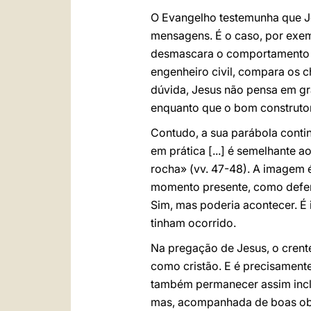
O Evangelho testemunha que Je
mensagens. É o caso, por exemp
desmascara o comportamento hi
engenheiro civil, compara os
dúvida, Jesus não pensa em gr
enquanto que o bom construtor 
Contudo, a sua parábola conti
em prática [...] é semelhante 
rocha» (vv. 47-48). A imagem é
momento presente, como defend
Sim, mas poderia acontecer. É
tinham ocorrido.
Na pregação de Jesus, o crente
como cristão. E é precisamente
também permanecer assim inclus
mas, acompanhada de boas obras