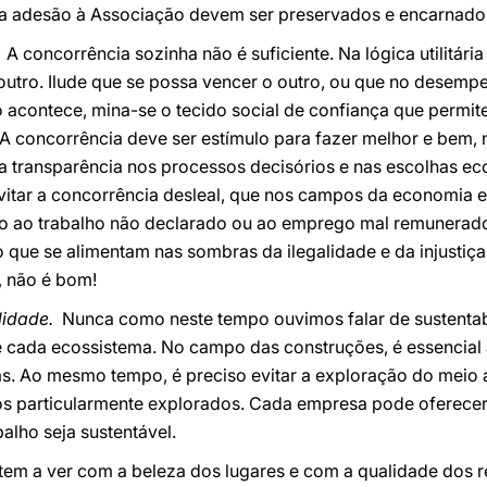
sa adesão à Associação devem ser preservados e encarnados 
.
A concorrência sozinha não é suficiente. Na lógica utilitári
 outro. Ilude que se possa vencer o outro, ou que no desem
o acontece, mina-se o tecido social de confiança que permi
 concorrência deve ser estímulo para fazer melhor e bem, 
l a transparência nos processos decisórios e nas escolhas 
evitar a concorrência desleal, que nos campos da economia e 
o ao trabalho não declarado ou ao emprego mal remunerado
que se alimentam nas sombras da ilegalidade e da injustiça.
, não é bom!
lidade.
Nunca como neste tempo ouvimos falar de sustentab
cada ecossistema. No campo das construções, é essencial a
s. Ao mesmo tempo, é preciso evitar a exploração do meio
órios particularmente explorados. Cada empresa pode oferecer
alho seja sustentável.
 tem a ver com a beleza dos lugares e com a qualidade dos 