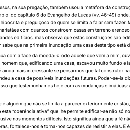
sus, na sua pregação, também usou a metáfora da construçã
lo, do capítulo 6 do Evangelho de Lucas (vv. 46-49) onde, 
pócrita e preguiçoso de quem se limita a falar sem fazer.
 charlatães com quantos constroem casas em terreno arenos
andes edifícios, mas observa que estas construções são edi
sabe que na primeira inundação uma casa deste tipo está de
nua com a face da moeda: «Todo aquele que vem a mim, ouv
ao homem que, edificando uma casa, escavou muito fundo e l
 ainda mais interessante se pensarmos que tal construtor nã
eu a casa de possíveis inundações futuras. Poder-se-ia di
 isso que testemunhamos hoje com as mudanças climáticas:
 é alguém que não se limita a parecer exteriormente cristão
 esta “coerência ativa” que lhe permite edificar-se não só 
ive nos momentos difíceis. Isto significa ainda que a fé n
, fortalece-nos e torna-nos capazes de resistir a elas. E 