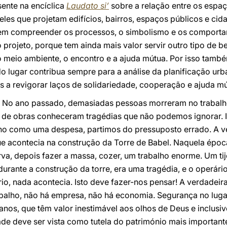
sente na encíclica
Laudato si’
sobre a relação entre os espa
s que projetam edifícios, bairros, espaços públicos e cid
tem compreender os processos, o simbolismo e os comporta
 projeto, porque tem ainda mais valor servir outro tipo de b
 meio ambiente, o encontro e a ajuda mútua. Por isso també
do lugar contribua sempre para a análise da planificação urb
s a revigorar laços de solidariedade, cooperação e ajuda mú
No ano passado, demasiadas pessoas morreram no trabalh
de obras conheceram tragédias que não podemos ignorar. I
lho como uma despesa, partimos do pressuposto errado. A v
acontecia na construção da Torre de Babel. Naquela época er
va, depois fazer a massa, cozer, um trabalho enorme. Um tijo
durante a construção da torre, era uma tragédia, e o operári
rio, nada acontecia. Isto deve fazer-nos pensar! A verdadei
balho, não há empresa, não há economia. Segurança no lugar
nos, que têm valor inestimável aos olhos de Deus e inclusi
dade deve ser vista como tutela do património mais important