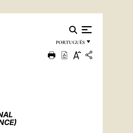
PORTUGUÊS
FRANÇAIS
ENGLISH
ITALIANO
PORTUGUÊS
ESPAÑOL
DEUTSCH
NAL
NCE)
POLSKI