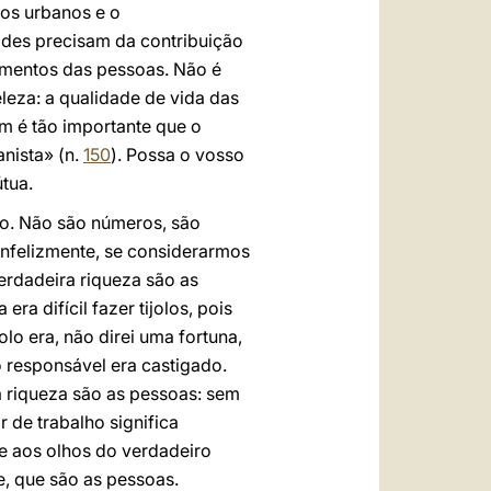
ços urbanos e o
ades precisam da contribuição
mentos das pessoas. Não é
eleza: a qualidade de vida das
m é tão importante que o
anista» (n.
150
). Possa o vosso
tua.
o. Não são números, são
nfelizmente, se considerarmos
erdadeira riqueza são as
a difícil fazer tijolos, pois
lo era, não direi uma fortuna,
o responsável era castigado.
ra riqueza são as pessoas: sem
 de trabalho significa
ve aos olhos do verdadeiro
e, que são as pessoas.