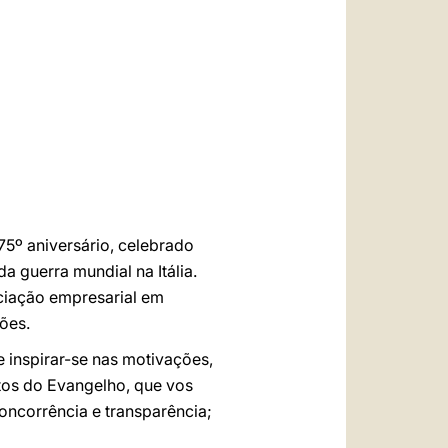
العربيّة
中文
LATINE
5º aniversário, celebrado
 guerra mundial na Itália.
ciação empresarial em
ões.
 inspirar-se nas motivações,
tos do Evangelho, que vos
concorrência e transparência;