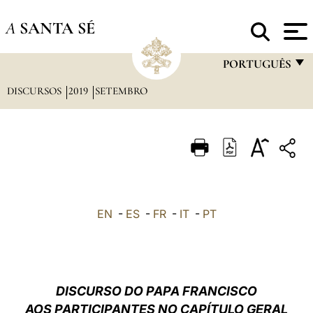
A
SANTA SÉ
PORTUGUÊS
DISCURSOS
2019
SETEMBRO
FRANÇAIS
ENGLISH
ITALIANO
PORTUGUÊS
ESPAÑOL
EN
-
ES
-
FR
-
IT
-
PT
DEUTSCH
POLSKI
العربيّة
DISCURSO DO PAPA FRANCISCO
AOS PARTICIPANTES NO CAPÍTULO GERAL
中文