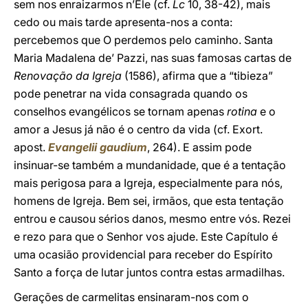
sem nos enraizarmos n’Ele (cf.
Lc
10, 38-42), mais
cedo ou mais tarde apresenta-nos a conta:
percebemos que O perdemos pelo caminho. Santa
Maria Madalena de’ Pazzi, nas suas famosas cartas de
Renovação da Igreja
(1586), afirma que a “tibieza”
pode penetrar na vida consagrada quando os
conselhos evangélicos se tornam apenas
rotina
e o
amor a Jesus já não é o centro da vida (cf. Exort.
apost.
Evangelii gaudium
, 264). E assim pode
insinuar-se também a mundanidade, que é a tentação
mais perigosa para a Igreja, especialmente para nós,
homens de Igreja. Bem sei, irmãos, que esta tentação
entrou e causou sérios danos, mesmo entre vós. Rezei
e rezo para que o Senhor vos ajude. Este Capítulo é
uma ocasião providencial para receber do Espírito
Santo a força de lutar juntos contra estas armadilhas.
Gerações de carmelitas ensinaram-nos com o