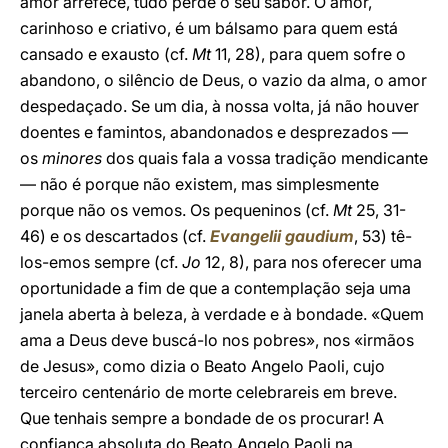
amor arrefece, tudo perde o seu sabor. O amor,
carinhoso e criativo, é um bálsamo para quem está
cansado e exausto (cf.
Mt
11, 28), para quem sofre o
abandono, o silêncio de Deus, o vazio da alma, o amor
despedaçado. Se um dia, à nossa volta, já não houver
doentes e famintos, abandonados e desprezados —
os
minores
dos quais fala a vossa tradição mendicante
— não é porque não existem, mas simplesmente
porque não os vemos. Os pequeninos (cf.
Mt
25, 31-
46) e os descartados (cf.
Evangelii gaudium
, 53) tê-
los-emos sempre (cf.
Jo
12, 8), para nos oferecer uma
oportunidade a fim de que a contemplação seja uma
janela aberta à beleza, à verdade e à bondade. «Quem
ama a Deus deve buscá-lo nos pobres», nos «irmãos
de Jesus», como dizia o Beato Angelo Paoli, cujo
terceiro centenário de morte celebrareis em breve.
Que tenhais sempre a bondade de os procurar! A
confiança absoluta do Beato Angelo Paoli na