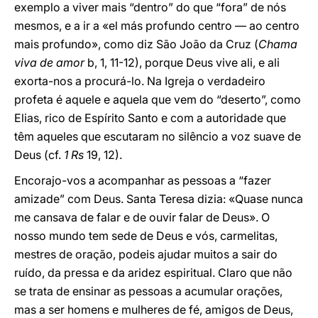
exemplo a viver mais “dentro” do que “fora” de nós
mesmos, e a ir a «el más profundo centro — ao centro
mais profundo», como diz São João da Cruz (
Chama
viva de amor
b, 1, 11-12), porque Deus vive ali, e ali
exorta-nos a procurá-lo. Na Igreja o verdadeiro
profeta é aquele e aquela que vem do “deserto”, como
Elias, rico de Espírito Santo e com a autoridade que
têm aqueles que escutaram no silêncio a voz suave de
Deus (cf.
1 Rs
19, 12).
Encorajo-vos a acompanhar as pessoas a “fazer
amizade” com Deus. Santa Teresa dizia: «Quase nunca
me cansava de falar e de ouvir falar de Deus». O
nosso mundo tem sede de Deus e vós, carmelitas,
mestres de oração, podeis ajudar muitos a sair do
ruído, da pressa e da aridez espiritual. Claro que não
se trata de ensinar as pessoas a acumular orações,
mas a ser homens e mulheres de fé, amigos de Deus,