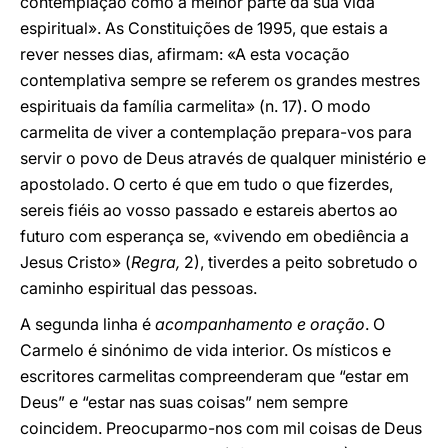
contemplação como a melhor parte da sua vida
espiritual». As Constituições de 1995, que estais a
rever nesses dias, afirmam: «A esta vocação
contemplativa sempre se referem os grandes mestres
espirituais da família carmelita» (n. 17). O modo
carmelita de viver a contemplação prepara-vos para
servir o povo de Deus através de qualquer ministério e
apostolado. O certo é que em tudo o que fizerdes,
sereis fiéis ao vosso passado e estareis abertos ao
futuro com esperança se, «vivendo em obediência a
Jesus Cristo» (
Regra,
2), tiverdes a peito sobretudo o
caminho espiritual das pessoas.
A segunda linha é
acompanhamento e oração
. O
Carmelo é sinónimo de vida interior. Os místicos e
escritores carmelitas compreenderam que “estar em
Deus” e “estar nas suas coisas” nem sempre
coincidem. Preocuparmo-nos com mil coisas de Deus