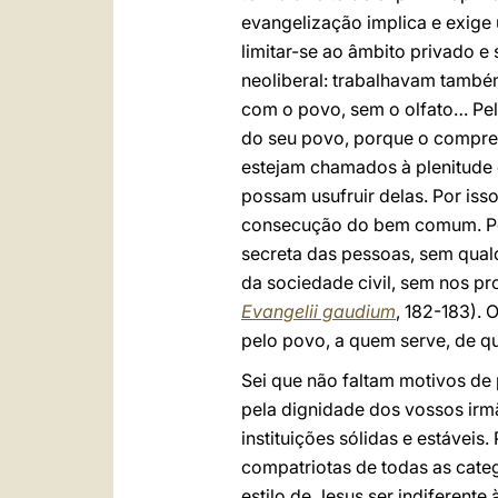
evangelização implica e exige
limitar-se ao âmbito privado e
neoliberal: trabalhavam també
com o povo, sem o olfato… Pelo
do seu povo, porque o compree
estejam chamados à plenitude e
possam usufruir delas. Por iss
consecução do bem comum. Por 
secreta das pessoas, sem qualq
da sociedade civil, sem nos pr
Evangelii gaudium
, 182-183).
pelo povo, a quem serve, de q
Sei que não faltam motivos de 
pela dignidade dos vossos irm
instituições sólidas e estávei
compatriotas de todas as cate
estilo de Jesus ser indiferente