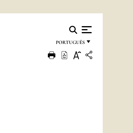
PORTUGUÊS
FRANÇAIS
ENGLISH
ITALIANO
PORTUGUÊS
ESPAÑOL
DEUTSCH
POLSKI