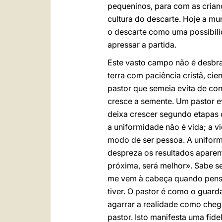
pequeninos, para com as crianç
cultura do descarte. Hoje a m
o descarte como uma possibili
apressar a partida.
Este vasto campo não é desbra
terra com paciência cristã, ci
pastor que semeia evita de con
cresce a semente. Um pastor ev
deixa crescer segundo etapas 
a uniformidade não é vida; a v
modo de ser pessoa. A uniform
despreza os resultados aparen
próxima, será melhor». Sabe s
me vem à cabeça quando penso 
tiver. O pastor é como o guar
agarrar a realidade como chega
pastor. Isto manifesta uma fi