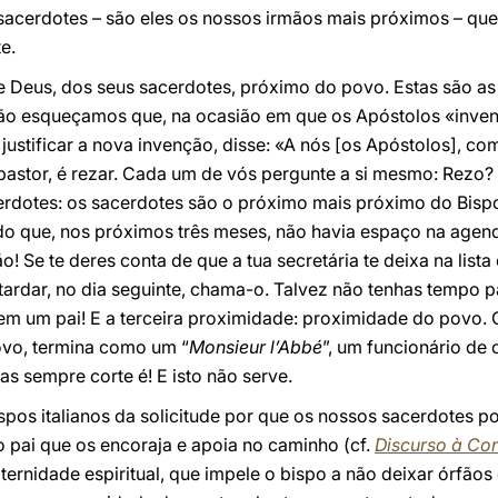
acerdotes – são eles os nossos irmãos mais próximos – qu
e.
e Deus, dos seus sacerdotes, próximo do povo. Estas são as 
ão esqueçamos que, na ocasião em que os Apóstolos «invent
 justificar a nova invenção, disse: «A nós [os Apóstolos], c
 pastor, é rezar. Cada um de vós pergunte a si mesmo: Rez
rdotes: os sacerdotes são o próximo mais próximo do Bispo.
do que, nos próximos três meses, não havia espaço na agen
! Se te deres conta de que a tua secretária te deixa na list
tardar, no dia seguinte, chama-o. Talvez não tenhas tempo 
em um pai! E a terceira proximidade: proximidade do povo. O
ovo, termina como um “
Monsieur l’Abbé
”, um funcionário de 
as sempre corte é! E isto não serve.
pos italianos da solicitude por que os nossos sacerdotes p
o pai que os encoraja e apoia no caminho (cf.
Discurso à Con
aternidade espiritual, que impele o bispo a não deixar órfão