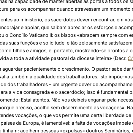
as na capacidade de manter abertas as portas a todos os 
ocura para os acompanhar quando atravessam um momento di
erentes ao ministério, os sacerdotes devem encontrar, em vós
ncorajar e apoiar, que saibam apreciar os esforços e acom
ou o Concílio Vaticano II: os bispos «abracem sempre com e
das suas funções e solicitude, e tão zelosamente satisfaze
como filhos e amigos, e, portanto, mostrando-se prontos a o
ida a toda a atividade pastoral da diocese inteira» (Decr.
Ch
m aguardar pacientemente o crescimento. O pastor sabe dar 
 avalia também a qualidade dos trabalhadores. Isto impõe-vo
idade dos trabalhadores – um urgente dever de acompanhame
ara a vida consagrada e o sacerdócio; isso é fundamental pa
comendo: Estai atentos. Não vos deixeis enganar pela nece
orque preciso, acolho sem discernimento as vocações». Não s
 tendes vocações, o que vos permite uma certa liberdade d
países da Europa, é lamentável: a falta de vocações impele
da tinham; acolhem pessoas «expulsas» doutros Seminários, «