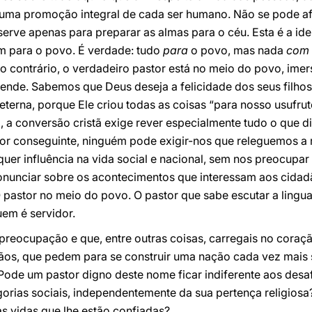
 uma promoção integral de cada ser humano. Não se pode afi
 serve apenas para preparar as almas para o céu. Esta é a id
m para o povo. É verdade: tudo
para
o povo, mas nada
com
 contrário, o verdadeiro pastor está no meio do povo, imer
nde. Sabemos que Deus deseja a felicidade dos seus filho
terna, porque Ele criou todas as coisas “para nosso usufrut
o, a conversão cristã exige rever especialmente tudo o que di
conseguinte, ninguém pode exigir-nos que releguemos a re
uer influência na vida social e nacional, sem nos preocupar
onunciar sobre os acontecimentos que interessam aos cidadã
 O pastor no meio do povo. O pastor que sabe escutar a ling
uem é servidor.
preocupação e que, entre outras coisas, carregais no coraçã
ãos, que pedem para se construir uma nação cada vez mais s
s. Pode um pastor digno deste nome ficar indiferente aos des
gorias sociais, independentemente da sua pertença religios
 às vidas que lhe estão confiadas?