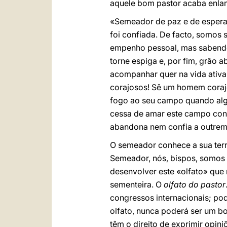
aquele bom pastor acaba enlam
«Semeador de paz e de esperan
foi confiada. De facto, somos
empenho pessoal, mas sabendo 
torne espiga e, por fim, grão
acompanhar quer na vida ativa
corajosos! Sê um homem coraj
fogo ao seu campo quando algo
cessa de amar este campo conf
abandona nem confia a outrem
O semeador conhece a sua terr
Semeador, nós, bispos, somos 
desenvolver este «olfato» que
sementeira. O
olfato do pastor
congressos internacionais; pod
olfato, nunca poderá ser um bo
têm o direito de exprimir opini