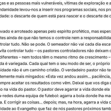
as e as pessoas mais vulneráveis, vítimas de exploração e a
undanidade levou-nos a inserir nos programas sociais, nos 
dade: o descarte de quem está para nascer e o descarte de q
vado e arroteado apenas pelo espírito profético, mas espe
entes ainda de que não temos o controle nem a responsabili
trolar tudo. Não se pode. O semeador não vai cada dia esca
ita controlar tudo – os pastores controladores não deixam cr
diferentes – nem todos têm o mesmo ritmo de crescimento –
ida é variegada. Cada qual tem o seu modo de ser, o próprio
idade não é um caminho cristão. O verdadeiro pastor não te
temente mais mingados: «Esta vez andou assim… paciência,
empre aceitar os resultados como vêm. Deixai que vos diga 
na vida do pastor. O pastor deve agarrar a vida donde ela
da-redes duma equipa de futebol: agarra a bola donde lha 
. E corrigir as coisas… depois; mas, na hora, agarra a vida
delidade ao Evangelho que faz de nós pastores próximos ta