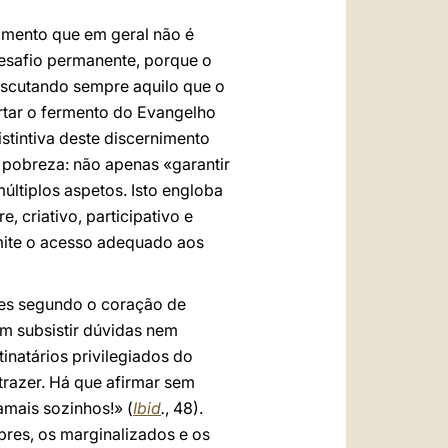
nimento que em geral não é
desafio permanente, porque o
Escutando sempre aquilo que o
ertar o fermento do Evangelho
tintiva deste discernimento
 pobreza: não apenas «garantir
ltiplos aspetos. Isto engloba
 criativo, participativo e
rmite o acesso adequado aos
res segundo o coração de
m subsistir dúvidas nem
inatários privilegiados do
 trazer. Há que afirmar sem
amais sozinhos!» (
Ibid
.
, 48).
bres, os marginalizados e os