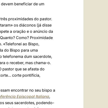
e devem beneficiar de um
três proximidades do pastor.
aram» os diáconos (já disse
ompete a oração e o anúncio da
o? Quanto? Como? Proximidade
 «Telefonei ao Bispo,
da do Bispo para uma
a o telefonema dum sacerdote,
para o receber, mas chama-o.
 pastor que se afasta do
corte… corte pontifícia,
ossam encontrar no seu bispo a
ferência Episcopal Italiana
,
s os seus sacerdotes, podendo-