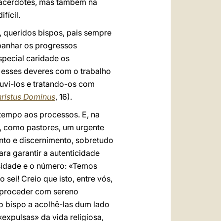
sacerdotes, mas também na
fícil.
, queridos bispos, pais sempre
panhar os progressos
special caridade os
m esses deveres com o trabalho
uvi-los e tratando-os com
ristus Dominus
, 16).
tempo aos processos. E, na
s, como pastores, um urgente
nto e discernimento, sobretudo
ra garantir a autenticidade
ssidade e o número: «Temos
ei! Creio que isto, entre vós,
e proceder com sereno
 o bispo a acolhê-las dum lado
expulsas» da vida religiosa,