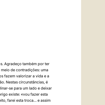
العربيّة
中文
LATINE
os. Agradeço também por ter
 meio de contradições: uma
s fazem valorizar a vida e a
. Nestas circunstâncias, é
linar-se para um lado e deixar
igo existe: «vou fazer esta
ito, farei esta troca… e assim