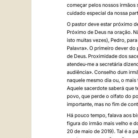
começar pelos nossos irmãos s
cuidado especial da nossa part
O pastor deve estar próximo d
Próximo de Deus na oração. N
isto muitas vezes), Pedro, para
Palavra». O primeiro dever do
de Deus. Proximidade dos sace
atendeu-me a secretária dizen
audiência». Conselho dum irmão
naquele mesmo dia ou, o mais 
Aquele sacerdote saberá que t
povo, que perde o olfato do p
importante, mas no fim de cont
Há pouco tempo, falava aos bis
figura do irmão mais velho e d
20 de maio de 2019). Tal é a p