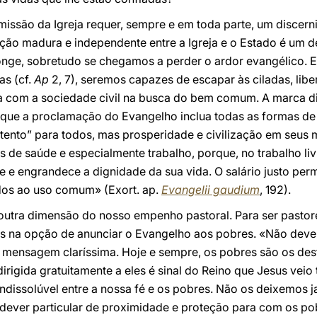
missão da Igreja requer, sempre e em toda parte, um discer
ração madura e independente entre a Igreja e o Estado é um 
longe, sobretudo se chegamos a perder o ardor evangélico. 
as (cf.
Ap
2, 7), seremos capazes de escapar às ciladas, lib
 com a sociedade civil na busca do bem comum. A marca dis
que a proclamação do Evangelho inclua todas as formas de
ento” para todos, mas prosperidade e civilização em seus mú
de saúde e especialmente trabalho, porque, no trabalho livre,
e e engrandece a dignidade da sua vida. O salário justo pe
dos ao uso comum» (Exort. ap.
Evangelii gaudium
, 192).
outra dimensão do nosso empenho pastoral. Para ser pasto
s na opção de anunciar o Evangelho aos pobres. «Não deve
 mensagem claríssima. Hoje e sempre, os pobres são os dest
irigida gratuitamente a eles é sinal do Reino que Jesus veio
indissolúvel entre a nossa fé e os pobres. Não os deixemos j
 dever particular de proximidade e proteção para com os po