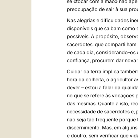
se «tocar com a mão» não apen
preocupação de sair à sua pr
Nas alegrias e dificuldades in
disponíveis que saibam como e
possíveis. A propósito, observ
sacerdotes, que compartilham 
de cada dia, considerando-os 
confiança, procurem dar nova v
Cuidar da terra implica també
hora da colheita, o agricultor
dever – estou a falar da qual
no que se refere às vocações p
das mesmas. Quanto a isto, re
necessidade de sacerdotes e, p
não seja tão frequente porque
discernimento. Mas, em alguns 
e doutro, sem verificar que vi