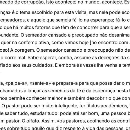
eado de corrupção. Isto acontece; no mundo, acontece. Est
ça» é o tema escolhido para esta visita, mas nele pode ec
 semeadores, e aquele que semeia fá-lo na esperança; fá-lo
que há muitos fatores que têm de concorrer para que a sem
 abundante. O semeador cansado e preocupado não desanima
 quer na contemplativa, como vimos hoje [no encontro com a
oso! A coragem. O semeador cansado e preocupado não de
 corre mal. Sabe esperar, confia, assume as deceções da 
iado aos seus cuidados. E embora às vezes lhe venha a tent
.
a, «palpa-a», «sente-a» e prepara-a para que possa dar o 
chamados a lançar as sementes da fé e da esperança nesta t
 nos permite conhecer melhor e também descobrir o que comp
. O pastor pode ser muito inteligente, ter títulos académicos,
e saber tudo, estudar tudo; pode até ser bom, uma pessoa boa
m pastor. O olfato. Assim, «os pastores, acolhendo as contri
ões sobre tudo aquilo que diz respeito à vida das pessoas, d