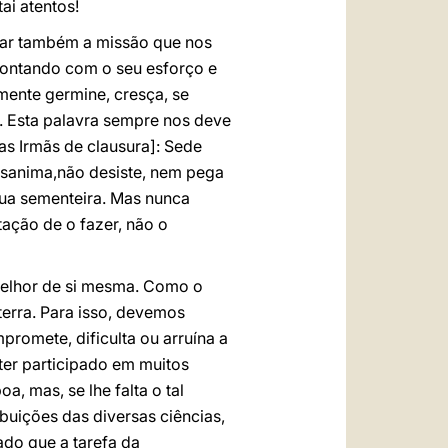
ai atentos!
oar também a missão que nos
 contando com o seu esforço e
ente germine, cresça, se
. Esta palavra sempre nos deve
s Irmãs de clausura]: Sede
sanima,não desiste, nem pega
sua sementeira. Mas nunca
ação de o fazer, não o
melhor de si mesma. Como o
erra. Para isso, devemos
romete, dificulta ou arruína a
 ter participado em muitos
, mas, se lhe falta o tal
buições das diversas ciências,
ado que a tarefa da