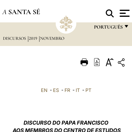
A
SANTA SÉ
PORTUGUÊS
DISCURSOS
2019
NOVEMBRO
FRANÇAIS
ENGLISH
ITALIANO
PORTUGUÊS
ESPAÑOL
EN
-
ES
-
FR
-
IT
-
PT
DEUTSCH
POLSKI
العربيّة
DISCURSO DO PAPA FRANCISCO
AOS MEMBROS DO CENTRO DE ESTUDOS
中文