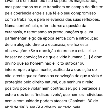
Livatino é um exemplo não só para os magistrados,
mas para todos os que trabalham no campo do direito:
pela coerência entre a sua fé e o seu compromisso
com o trabalho, e pela relevância das suas reflexões.
Numa conferência, referindo-se à questão da
eutanásia, e retomando as preocupações que um
parlamentar leigo da época sentia com a introdução
de um alegado direito à eutanásia, ele fez esta
observação: «Se a oposição do crente a esta lei se
basear na convicção de que a vida humana [....] é dom
divino que ao homem não é lícito sufocar ou
interromper, é igualmente justificada a oposição do
não-crente que se funda na convicção de que a vida é
protegida pelo direito natural, que nenhum direito
positivo pode violar nem contradizer, pois pertence à
esfera dos bens “indisponíveis”, que nem os indivíduos
nem a comunidade podem atacar» (Canicattì, 30 de
abril de 1986, em
Fé e direito
, editado pela