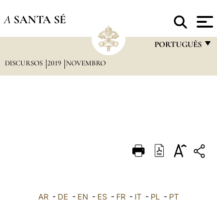
A
SANTA SÉ
PORTUGUÊS
DISCURSOS
2019
NOVEMBRO
FRANÇAIS
ENGLISH
ITALIANO
PORTUGUÊS
ESPAÑOL
DEUTSCH
POLSKI
العربيّة
AR
-
DE
-
EN
-
ES
-
FR
-
IT
-
PL
-
PT
中文