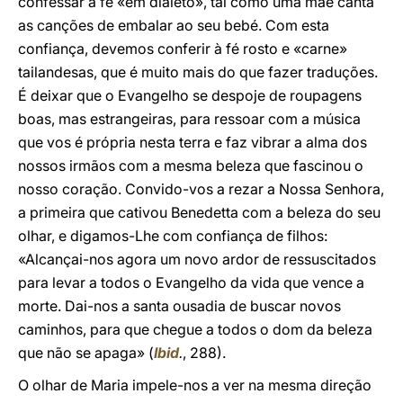
confessar a fé «em dialeto», tal como uma mãe canta
as canções de embalar ao seu bebé. Com esta
confiança, devemos conferir à fé rosto e «carne»
tailandesas, que é muito mais do que fazer traduções.
É deixar que o Evangelho se despoje de roupagens
boas, mas estrangeiras, para ressoar com a música
que vos é própria nesta terra e faz vibrar a alma dos
nossos irmãos com a mesma beleza que fascinou o
nosso coração. Convido-vos a rezar a Nossa Senhora,
a primeira que cativou Benedetta com a beleza do seu
olhar, e digamos-Lhe com confiança de filhos:
«Alcançai-nos agora um novo ardor de ressuscitados
para levar a todos o Evangelho da vida que vence a
morte. Dai-nos a santa ousadia de buscar novos
caminhos, para que chegue a todos o dom da beleza
que não se apaga» (
Ibid
.
, 288).
O olhar de Maria impele-nos a ver na mesma direção