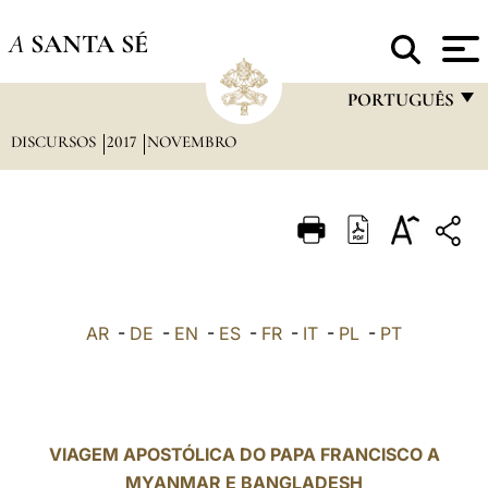
A
SANTA SÉ
PORTUGUÊS
DISCURSOS
2017
NOVEMBRO
FRANÇAIS
ENGLISH
ITALIANO
PORTUGUÊS
ESPAÑOL
AR
-
DE
-
EN
-
ES
-
FR
-
IT
-
PL
-
PT
DEUTSCH
POLSKI
العربيّة
VIAGEM APOSTÓLICA DO PAPA FRANCISCO A
MYANMAR E BANGLADESH
中文