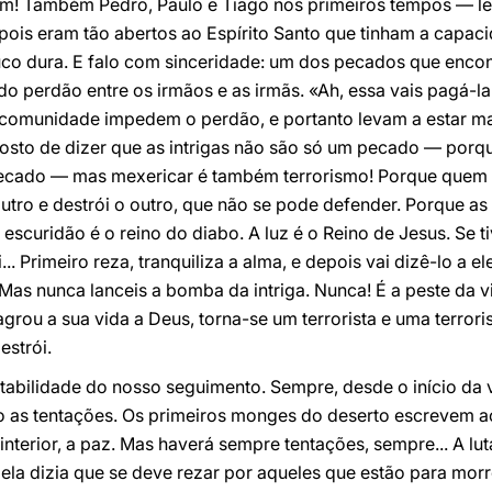
im! Também Pedro, Paulo e Tiago nos primeiros tempos — l
ois eram tão abertos ao Espírito Santo que tinham a capac
co dura. E falo com sinceridade: um dos pecados que encon
 perdão entre os irmãos e as irmãs. «Ah, essa vais pagá-la! 
a comunidade impedem o perdão, e portanto levam a estar mai
gosto de dizer que as intrigas não são só um pecado — porqu
É pecado — mas mexericar é também terrorismo! Porque quem
o e destrói o outro, que não se pode defender. Porque as i
a escuridão é o reino do diabo. A luz é o Reino de Jesus. Se 
i... Primeiro reza, tranquiliza a alma, e depois vai dizê-lo a 
». Mas nunca lanceis a bomba da intriga. Nunca! É a peste da
sagrou a sua vida a Deus, torna-se um terrorista e uma terrori
strói.
stabilidade do nosso seguimento. Sempre, desde o início da 
o as tentações. Os primeiros monges do deserto escrevem a
nterior, a paz. Mas haverá sempre tentações, sempre... A luta
ela dizia que se deve rezar por aqueles que estão para mor