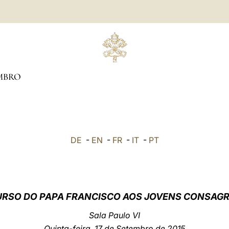
MBRO
DE
-
EN
-
FR
-
IT
-
PT
URSO DO PAPA FRANCISCO AOS JOVENS CONSAG
Sala Paulo VI
Quinta-feira, 17 de Setembro de 2015