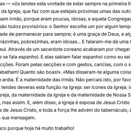
as — vós tendes esta vontade de estar sempre na primeira l
 da Igreja, que faz com que estejais próximas umas das ou
o sem irmãs, porque eram poucas, idosas, e aquela Congrega
s são todos provisórios: o Senhor escolhe um por algum temp
dade de permanecer para sempre; é uma graça de Deus, e al
 irmãzinhas, pobrezinhas, eram idosas... E falaram-me de um
Seul. Através de um sacerdote coreano acabaram por chegar 
e se fala espanhol. E elas sabiam falar espanhol como eu sei
secções. Foram pelas secções e com gestos, carícias, com o so
balham! Quanto são boas!». «Mas disseram-te alguma coisa
rdia. É a maternidade das irmãs. Não percais isto, por favo
tendes deveras esta função na Igreja: ser ícones da Igreja; 
Igreja, da maternidade da Igreja e da maternidade de Nossa
, mas assim. E, além disso, a Igreja é esposa de Jesus Cristo
 de Jesus Cristo, e toda a força lhe advém do tabernáculo,
 a sua mensagem.
o porque hoje há muito trabalho!