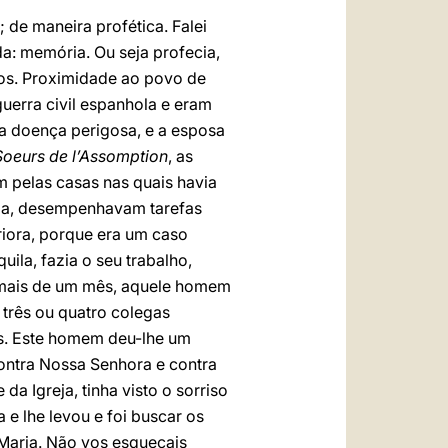
; de maneira profética. Falei
da: memória. Ou seja profecia,
ros. Proximidade ao povo de
uerra civil espanhola e eram
a doença perigosa, e a esposa
 Soeurs de l’Assomption
, as
m pelas casas nas quais havia
ola, desempenhavam tarefas
riora, porque era um caso
uila, fazia o seu trabalho,
e mais de um mês, aquele homem
e três ou quatro colegas
ras. Este homem deu-lhe um
contra Nossa Senhora e contra
da Igreja, tinha visto o sorriso
e lhe levou e foi buscar os
e Maria. Não vos esqueçais