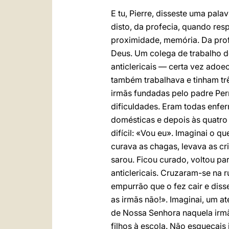
E tu, Pierre, disseste uma pala
disto, da profecia, quando res
proximidade, memória. Da profe
Deus. Um colega de trabalho d
anticlericais — certa vez ado
também trabalhava e tinham tr
irmãs fundadas pelo padre Pern
dificuldades. Eram todas enfe
domésticas e depois às quatro 
difícil: «Vou eu». Imaginai o q
curava as chagas, levava as c
sarou. Ficou curado, voltou par
anticlericais. Cruzaram-se na 
empurrão que o fez cair e diss
as irmãs não!». Imaginai, um ate
de Nossa Senhora naquela irmã 
filhos à escola. Não esqueçais