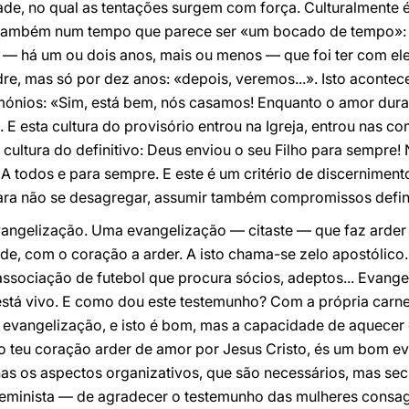
ade, no qual as tentações surgem com força. Culturalmente
e também num tempo que parece ser «um bocado de tempo»: 
 — há um ou dois anos, mais ou menos — que foi ter com e
dre, mas só por dez anos: «depois, veremos...». Isto acontec
ónios: «Sim, está bem, nós casamos! Enquanto o amor durar
 E esta cultura do provisório entrou na Igreja, entrou nas co
A cultura do definitivo: Deus enviou o seu Filho para sempre
A todos e para sempre. E este é um critério de discernimento 
ara não se desagregar, assumir também compromissos defini
evangelização. Uma evangelização — citaste — que faz arder
de, com o coração a arder. A isto chama-se zelo apostólico
sociação de futebol que procura sócios, adeptos... Evangel
está vivo. E como dou este testemunho? Com a própria carne
e evangelização, e isto é bom, mas a capacidade de aquece
 o teu coração arder de amor por Jesus Cristo, és um bom ev
as os aspectos organizativos, que são necessários, mas secu
eminista — de agradecer o testemunho das mulheres consa