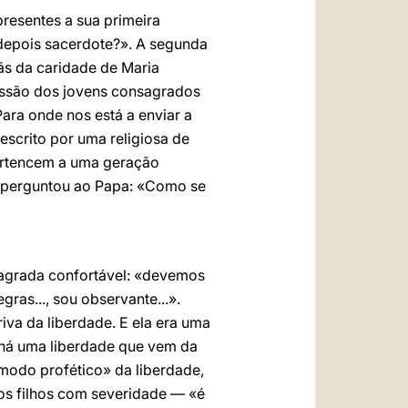
presentes a sua primeira
 depois sacerdote?». A segunda
mãs da caridade de Maria
missão dos jovens consagrados
ara onde nos está a enviar a
 escrito por uma religiosa de
ertencem a uma geração
sa perguntou ao Papa: «Como se
sagrada confortável: «devemos
gras..., sou observante...».
iva da liberdade. E ela era uma
 e há uma liberdade que vem da
odo profético» da liberdade,
 os filhos com severidade — «é