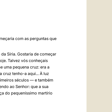
العربيّة
中文
LATINE
omeçaria com as perguntas que
 da Síria. Gostaria de começar
oje. Talvez vós conheçais
me uma pequena cruz: era a
 cruz tenho-a aqui... À luz
rimeiros séculos — e também
cendo ao Senhor: que a sua
aça do pequeníssimo martírio