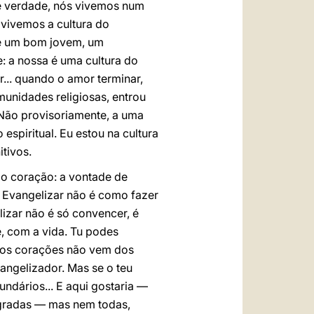
 é verdade, nós vivemos num
vivemos a cultura do
le um bom jovem, um
e: a nossa é uma cultura do
... quando o amor terminar,
munidades religiosas, entrou
! Não provisoriamente, a uma
espiritual. Eu estou na cultura
tivos.
 o coração: a vontade de
. Evangelizar não é como fazer
izar não é só convencer, é
, com a vida. Tu podes
r os corações não vem dos
angelizador. Mas se o teu
ndários... E aqui gostaria —
gradas — mas nem todas,