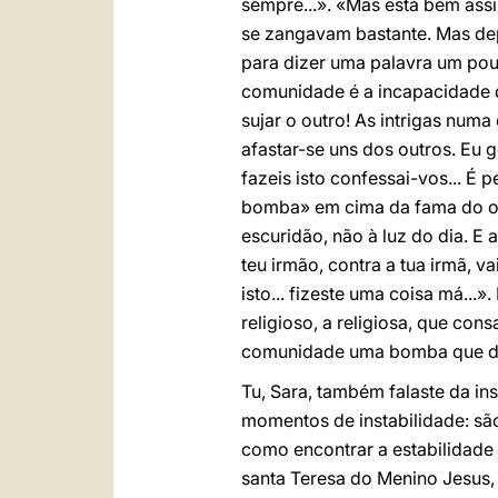
sempre...». «Mas está bem ass
se zangavam bastante. Mas dep
para dizer uma palavra um pou
comunidade é a incapacidade do
sujar o outro! As intrigas num
afastar-se uns dos outros. Eu 
fazeis isto confessai-vos... 
bomba» em cima da fama do outr
escuridão, não à luz do dia. E 
teu irmão, contra a tua irmã, va
isto... fizeste uma coisa má...
religioso, a religiosa, que con
comunidade uma bomba que de
Tu, Sara, também falaste da in
momentos de instabilidade: sã
como encontrar a estabilidade i
santa Teresa do Menino Jesus, 