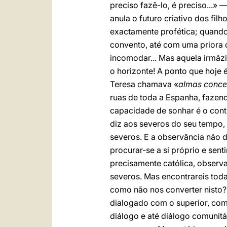
preciso fazê-lo, é preciso...»
anula o futuro criativo dos fil
exactamente profética; quand
convento, até com uma priora 
incomodar... Mas aquela irmãzi
o horizonte! A ponto que hoje é
Teresa chamava «
almas conce
ruas de toda a Espanha, fazen
capacidade de sonhar é o cont
diz aos severos do seu tempo,
severos. E a observância não d
procurar-se a si próprio e sen
precisamente católica, observa
severos. Mas encontrareis toda
como não nos converter nisto?
dialogado com o superior, com 
diálogo e até diálogo comuni