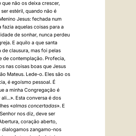
e que não os deixa crescer,
 ser estéril, quando não é
 Menino Jesus: fechada num
fazia aquelas coisas para a
acidade de sonhar, nunca perdeu
reja. E aquilo a que santa
 de clausura, mas foi pelas
e de contemplação. Profecia,
os nas coisas boas que Jesus
ão Mateus. Lede-o. Eles são os
ia, é egoísmo pessoal. É
rque a minha Congregação é
li...». Esta conversa é dos
lhes «
almas concertadas
». E
Senhor nos diz, deve ser
Abertura, coração aberto,
ndo dialogamos zangamo-nos