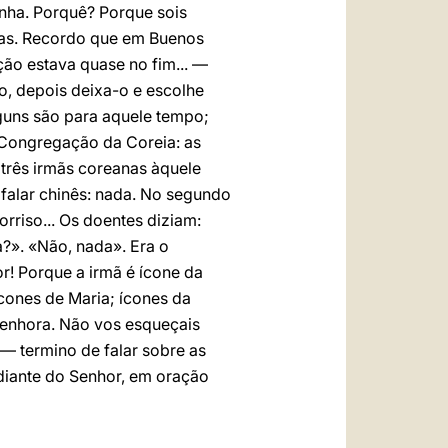
inha. Porquê? Porque sois
tras. Recordo que em Buenos
ção estava quase no fim... —
o, depois deixa-o e escolhe
guns são para aquele tempo;
a Congregação da Coreia: as
três irmãs coreanas àquele
 falar chinês: nada. No segundo
rriso... Os doentes diziam:
?». «Não, nada». Era o
r! Porque a irmã é ícone da
ícones de Maria; ícones da
 Senhora. Não vos esqueçais
 — termino de falar sobre as
 diante do Senhor, em oração