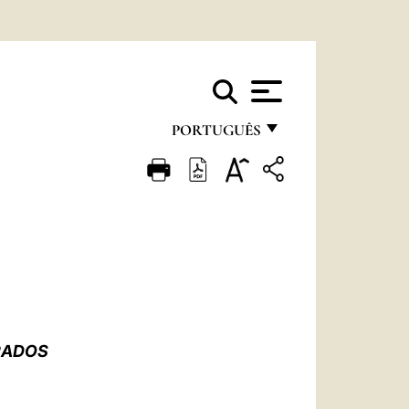
PORTUGUÊS
FRANÇAIS
ENGLISH
ITALIANO
PORTUGUÊS
ESPAÑOL
DEUTSCH
RADOS
POLSKI