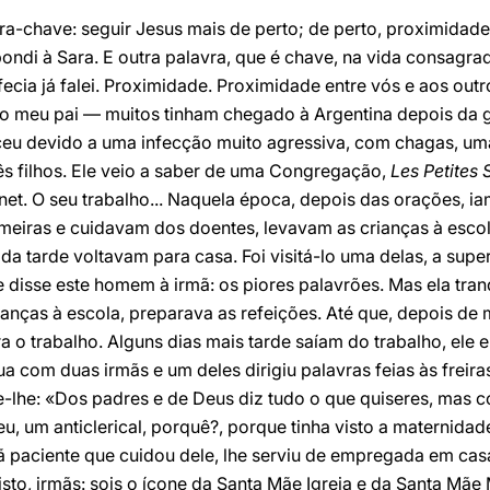
vra-chave: seguir Jesus mais de perto; de perto, proximidade
pondi à Sara. E outra palavra, que é chave, na vida consagra
cia já falei. Proximidade. Proximidade entre vós e aos out
o meu pai — muitos tinham chegado à Argentina depois da g
eceu devido a uma infecção muito agressiva, com chagas, um
ês filhos. Ele veio a saber de uma Congregação,
Les Petites
et. O seu trabalho... Naquela época, depois das orações, ia
rmeiras e cuidavam dos doentes, levavam as crianças à esc
da tarde voltavam para casa. Foi visitá-lo uma delas, a supe
ue disse este homem à irmã: os piores palavrões. Mas ela tranq
rianças à escola, preparava as refeições. Até que, depois d
a o trabalho. Alguns dias mais tarde saíam do trabalho, ele 
rua com duas irmãs e um deles dirigiu palavras feias às frei
e-lhe: «Dos padres e de Deus diz tudo o que quiseres, mas 
u, um anticlerical, porquê?, porque tinha visto a maternidade 
paciente que cuidou dele, lhe serviu de empregada em casa 
 isto, irmãs: sois o ícone da Santa Mãe Igreja e da Santa Mã