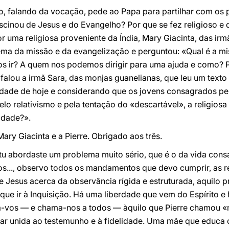
po, falando da vocação, pede ao Papa para partilhar com os 
cinou de Jesus e do Evangelho? Por que se fez religioso e
por uma religiosa proveniente da Índia, Mary Giacinta, das ir
tema da missão e da evangelização e perguntou: «Qual é a 
os ir? A quem nos podemos dirigir para uma ajuda e como? P
 falou a irmã Sara, das monjas guanelianas, que leu um texto
iedade de hoje e considerando que os jovens consagrados p
pelo relativismo e pela tentação do «descartável», a religio
idade?».
ary Giacinta e a Pierre. Obrigado aos três.
u abordaste um problema muito sério, que é o da vida con
ilos..., observo todos os mandamentos que devo cumprir, as re
e Jesus acerca da observância rígida e estruturada, aquilo pr
ve que ir à Inquisição. Há uma liberdade que vem do Espírito
vos — e chama-nos a todos — àquilo que Pierre chamou «m
star unida ao testemunho e à fidelidade. Uma mãe que educa