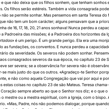
 — e que não deixa que os filhos sonhem, que tenham sonhos 
hos. Os filhos serão estéreis. Também a vida consagrada pode
o não se permite sonhar. Mas pensemos em santa Teresa do
que não tem um bom carácter; alguns pensavam que a priora 
nha de 16, 17, 18, 20, 21 anos sonhava! Nunca perdeu a cap
 a Padroeira das missões; é a Padroeira dos horizontes da Ig
rtadas
» é um perigo. É um grande perigo. Ela era uma monja
do as fundações, os conventos. E nunca perdeu a capacidad
rário da severidade. Os severos não podem sonhar. Pensem
 aos consagrados severos da sua época, no capítulo 23 de S
eve ser severa; se a observância for severa não é observânc
tir-se mais justo do que os outros. «Agradeço-te Senhor po
nte, e não como aquela Congregação que vai por aqui e por a
s estas coisas no capítulo 23 de são Mateus. Teresa chama-
 Coração sempre aberto ao que o Senhor nos diz; e o que o 
o mestre ou a mestra espiritual, com a Igreja, com o bispo. 
tário. «Mas, Padre, nós não podemos dialogar, porque qua