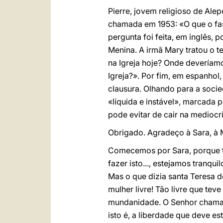
Pierre, jovem religioso de Ale
chamada em 1953: «O que o fas
pergunta foi feita, em inglês, 
Menina. A irmã Mary tratou o 
na Igreja hoje? Onde deveríam
Igreja?». Por fim, em espanhol,
clausura. Olhando para a soc
«líquida e instável», marcada 
pode evitar de cair na mediocr
Obrigado. Agradeço à Sara, à M
Comecemos por Sara, porque t
fazer isto..., estejamos tranqu
Mas o que dizia santa Teresa d
mulher livre! Tão livre que te
mundanidade. O Senhor chama-
isto é, a liberdade que deve e