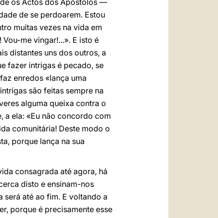
ede os Actos dos Apóstolos —
idade de se perdoarem. Estou
tro muitas vezes na vida em
Vou-me vingar!...». E isto é
s distantes uns dos outros, a
e fazer intrigas é pecado, se
 faz enredos «lança uma
ntrigas são feitas sempre na
tiveres alguma queixa contra o
ele, a ela: «Eu não concordo com
 vida comunitária! Deste modo o
sta, porque lança na sua
vida consagrada até agora, há
cerca disto e ensinam-nos
 será até ao fim. E voltando a
rer, porque é precisamente esse