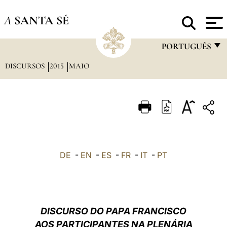
A
SANTA SÉ
PORTUGUÊS
DISCURSOS
2015
MAIO
FRANÇAIS
ENGLISH
ITALIANO
PORTUGUÊS
ESPAÑOL
DE
-
EN
-
ES
-
FR
-
IT
-
PT
DEUTSCH
POLSKI
العربيّة
DISCURSO DO PAPA FRANCISCO
AOS PARTICIPANTES NA PLENÁRIA
中文