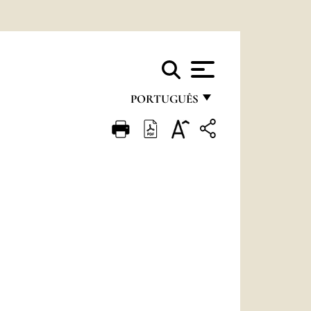
PORTUGUÊS
FRANÇAIS
ENGLISH
ITALIANO
PORTUGUÊS
ESPAÑOL
DEUTSCH
POLSKI