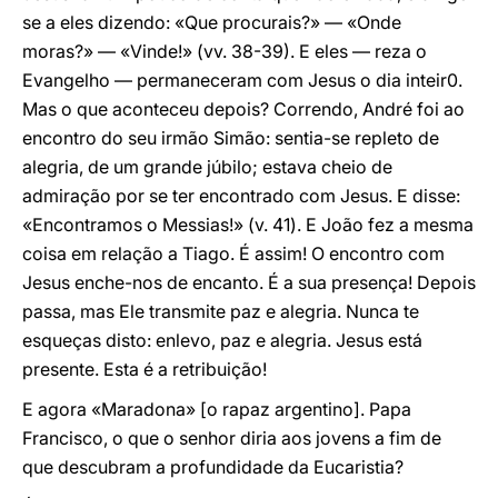
se a eles dizendo: «Que procurais?» — «Onde
moras?» — «Vinde!» (vv. 38-39). E eles — reza o
Evangelho — permaneceram com Jesus o dia inteir0.
Mas o que aconteceu depois? Correndo, André foi ao
encontro do seu irmão Simão: sentia-se repleto de
alegria, de um grande júbilo; estava cheio de
admiração por se ter encontrado com Jesus. E disse:
«Encontramos o Messias!» (v. 41). E João fez a mesma
coisa em relação a Tiago. É assim! O encontro com
Jesus enche-nos de encanto. É a sua presença! Depois
passa, mas Ele transmite paz e alegria. Nunca te
esqueças disto: enlevo, paz e alegria. Jesus está
presente. Esta é a retribuição!
E agora «Maradona» [o rapaz argentino]. Papa
Francisco, o que o senhor diria aos jovens a fim de
que descubram a profundidade da Eucaristia?