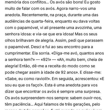
memória dos conflitos... Os avós são bons! Eu gosto
muito de falar com os avós. Agora narro-vos uma
anedota. Recentemente, na praça, durante uma das
audiências de quarta-feira, enquanto eu dava voltas
com o papamóvel, vi ali presente uma avozinha, uma
senhora idosa: e via-se que era idosa! Mas os seus
olhos brilhavam de alegria. Assim, pedi que parassem
o papamóvel. Desci e fui ao seu encontro para a
cumprimentar. Ela sorria. «Diga-me avó, quantos anos
a senhora tem?» — «92!» — «Ah, muito bem, cheia de
alegria! Então, dê-me a receita do modo como se
pode chegar assim à idade de 92 anos». E disse-me:
«Sabe, eu como ravioli!». Em seguida, acrescentou: «E
sou eu que os faço!». Esta é uma anedota para vos
dizer que encontrar os avós é sempre uma surpresa.
Os avós surpreendem-nos sempre: sabem ouvir-nos,
têm paciência... Aqui falamos de três gerações, pelo