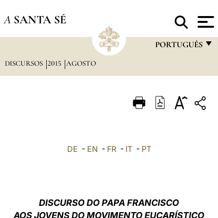
A
SANTA SÉ
PORTUGUÊS
DISCURSOS
2015
AGOSTO
FRANÇAIS
ENGLISH
ITALIANO
PORTUGUÊS
ESPAÑOL
DE
-
EN
-
FR
-
IT
-
PT
DEUTSCH
POLSKI
العربيّة
DISCURSO DO PAPA FRANCISCO
AOS JOVENS DO MOVIMENTO EUCARÍSTICO
中文