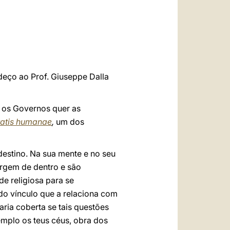
العربيّة
中文
LATINE
deço ao Prof. Giuseppe Dalla
r os Governos quer as
tatis humanae
,
um dos
estino. Na sua mente e no seu
rgem de dentro e são
de religiosa para se
 do vínculo que a relaciona com
aria coberta se tais questões
mplo os teus céus, obra dos