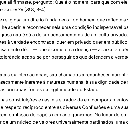
 que ali firmaste, pergunto: Que é o homem, para que com ele 
reocupes?» (
Sl
8, 3-4).
 religiosa um direito fundamental do homem que reflecte a s
lhe aderir, e reconhecer nela uma condição indispensável pa
ligiosa não é só a de um pensamento ou de um culto privado
ntes à verdade encontrada, quer em privado quer em público
nsamento débil — que é como uma doença — abaixa também o
tolerância acaba-se por perseguir os que defendem a verd
atais ou internacionais, são chamados a reconhecer, garantir
rinsecamente inerente à natureza humana, à sua dignidade de 
s principais fontes da legitimidade do Estado.
a nas constituições e nas leis e traduzida em comportamento
e respeito recíproco entre as diversas Confissões e uma s
 sem confusão de papéis nem antagonismos. No lugar do conf
ir de um núcleo de valores universalmente partilhados, uma