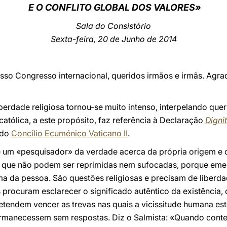
E O CONFLITO GLOBAL DOS VALORES»
Sala do Consistório
Sexta-feira, 20 de Junho de 2014
so Congresso internacional, queridos irmãos e irmãs. Agra
iberdade religiosa tornou-se muito intenso, interpelando que
 católica, a este propósito, faz referência à Declaração
Digni
 do
Concílio Ecuménico Vaticano II
.
 um «pesquisador» da verdade acerca da própria origem e d
 que não podem ser reprimidas nem sufocadas, porque eme
ma da pessoa. São questões religiosas e precisam de liberda
procuram esclarecer o significado autêntico da existência,
retendem vencer as trevas nas quais a vicissitude humana est
rmanecessem sem respostas. Diz o Salmista: «Quando conte