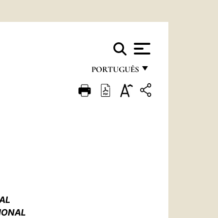
PORTUGUÊS
FRANÇAIS
ENGLISH
ITALIANO
PORTUGUÊS
ESPAÑOL
DEUTSCH
AL
POLSKI
IONAL