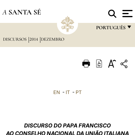
A
SANTA SÉ
PORTUGUÊS
DISCURSOS
2014
DEZEMBRO
FRANÇAIS
ENGLISH
ITALIANO
PORTUGUÊS
ESPAÑOL
EN
-
IT
-
PT
DEUTSCH
POLSKI
العربيّة
DISCURSO DO PAPA FRANCISCO
AO CONSELHO NACIONAL DA UNIÃO ITALIANA
中文