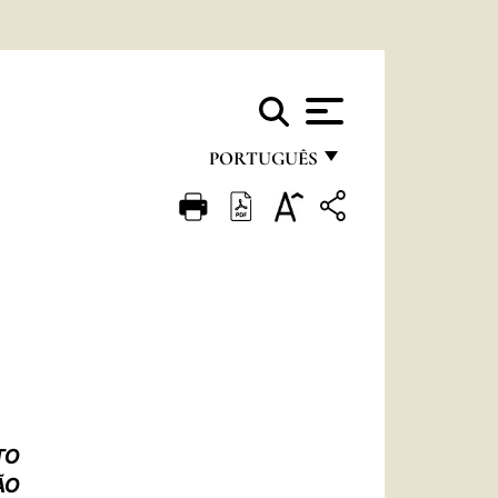
PORTUGUÊS
FRANÇAIS
ENGLISH
ITALIANO
PORTUGUÊS
ESPAÑOL
DEUTSCH
TO
POLSKI
ÃO