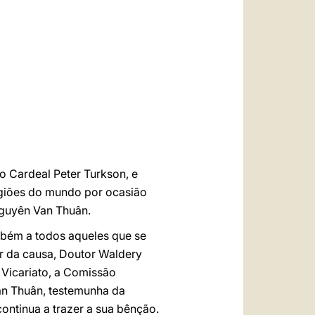
العربيّة
中文
LATINE
o Cardeal Peter Turkson, e
egiões do mundo por ocasião
Nguyên Van Thuân.
bém a todos aqueles que se
or da causa, Doutor Waldery
Vicariato, a Comissão
Van Thuân, testemunha da
ontinua a trazer a sua bênção.