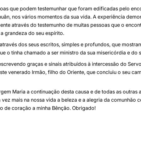
ssoas que podem testemunhar que foram edificadas pelo enc
uân, nos vários momentos da sua vida. A experiência demon
mente através do testemunho de muitas pessoas que o enco
a grandeza do seu espírito.
ravés dos seus escritos, simples e profundos, que mostram 
e o tinha chamado a ser ministro da sua misericórdia e do 
screvendo graças e sinais atribuídos à intercessão do Serv
e venerado Irmão, filho do Oriente, que concluiu o seu cam
rgem Maria a continuação desta causa e de todas as outras
 vez mais na nossa vida a beleza e a alegria da comunhão c
do de coração a minha Bênção. Obrigado!