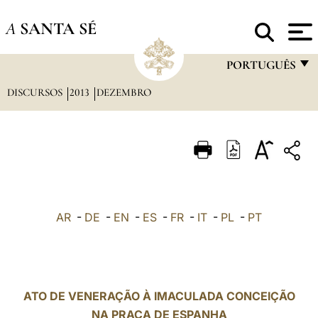
A
SANTA SÉ
PORTUGUÊS
DISCURSOS
2013
DEZEMBRO
FRANÇAIS
ENGLISH
ITALIANO
PORTUGUÊS
ESPAÑOL
AR
-
DE
-
EN
-
ES
-
FR
-
IT
-
PL
-
PT
DEUTSCH
POLSKI
العربيّة
ATO DE VENERAÇÃO À IMACULADA CONCEIÇÃO
NA PRAÇA DE ESPANHA
中文