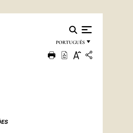
PORTUGUÊS
FRANÇAIS
ENGLISH
ITALIANO
PORTUGUÊS
ESPAÑOL
DEUTSCH
ÕES
POLSKI