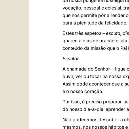
da nossa pungente nostalgia de
vocação, pessoal e eclesial, tr
que nos permite pôr a render 
para a plenitude da felicidade.
Estes três aspetos –
escuta, di
quarenta dias de oração e luta 
conteúdo da missão que o Pai L
Escutar
A chamada do Senhor – fique c
ouvir, ver ou tocar na nossa ex
Assim pode acontecer que a su
e o nosso coração.
Por isso, é preciso preparar-s
do nosso dia-a-dia, aprender a
Não poderemos descobrir a ch
mesmos, nos nossos hábitos e n