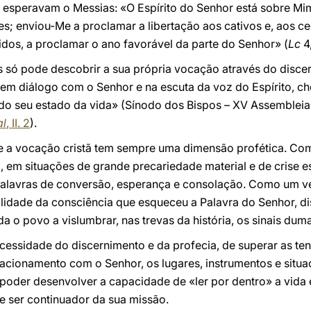
 esperavam o Messias: «O Espírito do Senhor está sobre Mi
; enviou-Me a proclamar a libertação aos cativos e, aos ce
dos, a proclamar o ano favorável da parte do Senhor» (
Lc
4,
 só pode descobrir a sua própria vocação através do discer
 em diálogo com o Senhor e na escuta da voz do Espírito, c
do seu estado da vida» (Sínodo dos Bispos – XV Assembleia 
al
, II. 2
).
e a vocação cristã tem sempre uma dimensão profética. Como
 em situações de grande precariedade material e de crise esp
lavras de conversão, esperança e consolação. Como um ven
uilidade da consciência que esqueceu a Palavra do Senhor, 
a o povo a vislumbrar, nas trevas da história, os sinais dum
ssidade do discernimento e da profecia, de superar as ten
elacionamento com o Senhor, os lugares, instrumentos e situa
poder desenvolver a capacidade de «ler por dentro» a vida 
e ser continuador da sua missão.