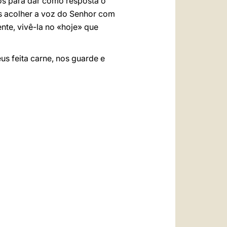
os para dar como resposta o
s acolher a voz do Senhor com
nte, vivê-la no «hoje» que
us feita carne, nos guarde e