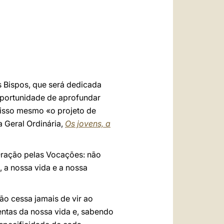
العربيّة
中文
LATINE
s Bispos, que será dedicada
 oportunidade de aprofundar
o isso mesmo «o projeto de
 Geral Ordinária,
Os jovens, a
 Oração pelas Vocações: não
 a nossa vida e a nossa
o cessa jamais de vir ao
ntas da nossa vida e, sabendo