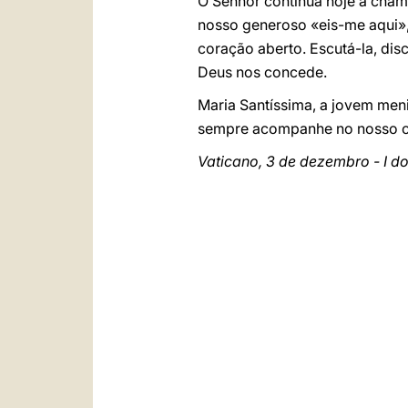
O Senhor continua hoje a cham
nosso generoso «eis-me aqui»,
coração aberto. Escutá-la, dis
Deus nos concede.
Maria Santíssima, a jovem meni
sempre acompanhe no nosso 
Vaticano, 3 de dezembro - I d