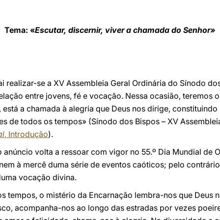
Tema: «
Escutar, discernir, viver a chamada do Senhor»
i realizar-se a XV Assembleia Geral Ordinária do Sínodo do
relação entre jovens, fé e vocação. Nessa ocasião, teremos
 está a chamada à alegria que Deus nos dirige, constituind
s de todos os tempos» (Sínodo dos Bispos – XV Assembleia
al
, Introdução
).
o anúncio volta a ressoar com vigor no 55.º Dia Mundial de
em à mercê duma série de eventos caóticos; pelo contrário,
duma vocação divina.
 tempos, o mistério da Encarnação lembra-nos que Deus nã
co, acompanha-nos ao longo das estradas por vezes poeire