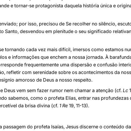
de e tornar-se protagonista daquela história única e origin
iado; por isso, precisou de Se recolher no silêncio, escut
rito Santo, desvendou em plenitude o seu significado relativ
e tornando cada vez mais difícil, imersos como estamos n
ulos e informações que enchem a nossa jornada. À barafunda
orresponde frequentemente uma dispersão e confusão interio
, refletir com serenidade sobre os acontecimentos da nossa
esígnio amoroso de Deus a nosso respeito.
e Deus vem sem fazer rumor nem chamar a atenção (cf.
Lc
1
ndo sabemos, como o profeta Elias, entrar nas profundezas 
cetível da brisa divina (cf.
1 Re
19, 11-13).
a passagem do profeta Isaías, Jesus discerne o conteúdo da