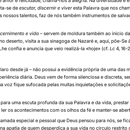
 amor e felicidade, chama-nos à alegria. Na diversidade e 
ata-se de
escutar, discernir e viver
esta Palavra que nos cha
os nossos talentos, faz de nós também instrumentos de salv
scernimento e vida
– servem de moldura também ao início da
no deserto, visita a sua sinagoga de Nazaré e, aqui, põe-Se 
he confia e anuncia que veio realizá-la «hoje» (cf.
Lc
4, 16-2
laro desde já – não possui a evidência própria de uma das
periência diária. Deus vem de forma silenciosa e discreta, s
a voz fique sufocada pelas muitas inquietações e solicita
e para uma escuta profunda da sua Palavra e da vida, prestar
 ler os acontecimentos com os olhos da fé e manter-se abert
amada especial e pessoal que Deus pensou para nós, se fi
a apatia de quem desperdiça a sua vida no círculo restrito