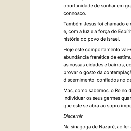
oportunidade de sonhar em gran
connosco.
Também Jesus foi chamado e env
e, com a luz e a força do Espí
história do povo de Israel.
Hoje este comportamento vai-s
abundância frenética de estím
as nossas cidades e bairros, c
provar o gosto da contemplação
discernimento, confiados no d
Mas, como sabemos, o Reino d
individuar os seus germes qua
que este se abra ao sopro imper
Discernir
Na sinagoga de Nazaré, ao ler 