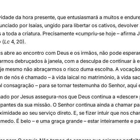
vidade da hora presente, que entusiasmará a muitos e endur
nciado por Isaías, ungido para libertar os cativos, devolver
 a toda a criatura. Precisamente «cumpriu-se hoje – afirma 
 (
Lc
4, 20).
os abre ao encontro com Deus e os irmãos, não pode esperar
icarmos debruçados à janela, com a desculpa de continuar à
je mesmo não abraçarmos o risco duma escolha. A vocação é
de nós é chamado – à vida laical no matrimónio, à vida sac
l consagração – para se tornar testemunha do Senhor, aqui 
ado por Jesus assegura-nos que Deus continua a «descer» p
ipantes da sua missão. O Senhor continua ainda a chamar pa
ximidade ao seu serviço direto. E, se fizer intuir que nos c
 medo. É belo – e uma graça grande – estar inteiramente e 