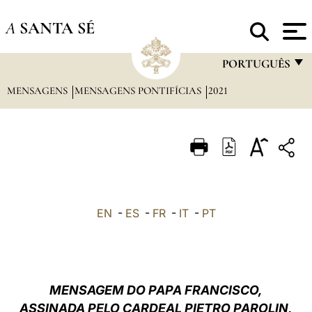
A
SANTA SÉ
PORTUGUÊS
MENSAGENS
MENSAGENS PONTIFÍCIAS
2021
FRANÇAIS
ENGLISH
ITALIANO
PORTUGUÊS
ESPAÑOL
EN
-
ES
-
FR
-
IT
-
PT
DEUTSCH
POLSKI
العربيّة
MENSAGEM
DO PAPA FRANCISCO
,
ASSINADA PELO CARDEAL PIETRO PAROLIN,
中文