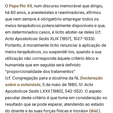
O
Papa Pio XII
, num discurso memorável que dirigiu,
há 60 anos, a anestesistas e reanimadores, afirmou
que nem sempre é obrigatório empregar todos os
meios terapêuticos potencialmente disponíveis e que,
em determinados casos, é lícito abster-se deles (cf
.
Acta Apostolicae Sedis
XLIX [1957], 1027-1033).
Portanto, é moralmente lícito renunciar à aplicação de
meios terapêuticos, ou suspendê-los, quando a sua
utilização não corresponde àquele critério ético e
humanista que em seguida será definido
“proporcionalidade dos tratamentos”
(cf. Congregação para a doutrina da fé,
Declaração
sobre a eutanásia
, 5 de maio de 1980, IV:
Acta
Apostolicae Sedis
LXXII [1980], 542-552). O aspeto
peculiar deste critério é que toma em consideração «o
resultado que se pode esperar, atendendo ao estado
do doente e às suas forças físicas e morais» (
ibid
.).