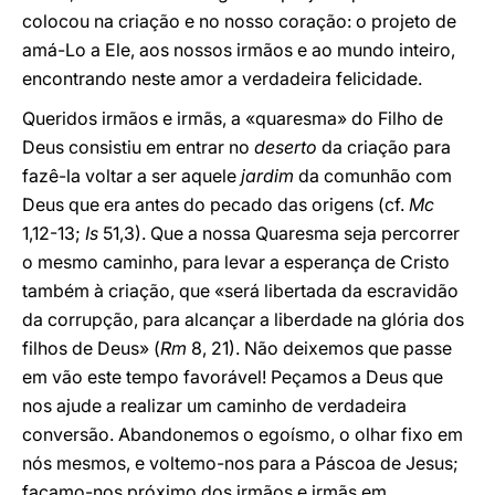
colocou na criação e no nosso coração: o projeto de
amá-Lo a Ele, aos nossos irmãos e ao mundo inteiro,
encontrando neste amor a verdadeira felicidade.
Queridos irmãos e irmãs, a «quaresma» do Filho de
Deus consistiu em entrar no
deserto
da criação para
fazê-la voltar a ser aquele
jardim
da comunhão com
Deus que era antes do pecado das origens (cf.
Mc
1,12-13;
Is
51,3). Que a nossa Quaresma seja percorrer
o mesmo caminho, para levar a esperança de Cristo
também à criação, que «será libertada da escravidão
da corrupção, para alcançar a liberdade na glória dos
filhos de Deus» (
Rm
8, 21). Não deixemos que passe
em vão este tempo favorável! Peçamos a Deus que
nos ajude a realizar um caminho de verdadeira
conversão. Abandonemos o egoísmo, o olhar fixo em
nós mesmos, e voltemo-nos para a Páscoa de Jesus;
façamo-nos próximo dos irmãos e irmãs em