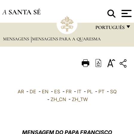
A
SANTA SÉ
PORTUGUÊS
MENSAGENS
MENSAGENS PARA A QUARESMA
FRANÇAIS
ENGLISH
ITALIANO
PORTUGUÊS
ESPAÑOL
AR
-
DE
-
EN
-
ES
-
FR
-
IT
-
PL
-
PT
-
SQ
DEUTSCH
-
ZH_CN
-
ZH_TW
POLSKI
العربيّة
MENSAGEM DO PAPA FRANCISCO
中文