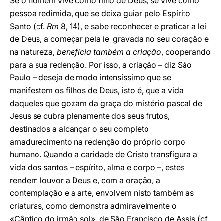
Se o homem vive como filho de Deus, se vive como
pessoa redimida, que se deixa guiar pelo Espírito
Santo (cf.
Rm
8, 14), e sabe reconhecer e praticar a lei
de Deus, a começar pela lei gravada no seu coração e
na natureza,
beneficia também a criação
, cooperando
para a sua redenção. Por isso, a criação – diz São
Paulo – deseja de modo intensíssimo que se
manifestem os filhos de Deus, isto é, que a vida
daqueles que gozam da graça do mistério pascal de
Jesus se cubra plenamente dos seus frutos,
destinados a alcançar o seu completo
amadurecimento na redenção do próprio corpo
humano. Quando a caridade de Cristo transfigura a
vida dos santos – espírito, alma e corpo –, estes
rendem louvor a Deus e, com a oração, a
contemplação e a arte, envolvem nisto também as
criaturas, como demonstra admiravelmente o
«Cântico do irmão sol», de São Francisco de Assis (cf.