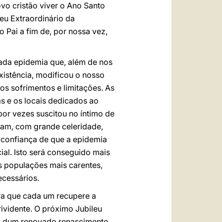
vo cristão viver o Ano Santo
leu Extraordinário da
o Pai a fim de, por nossa vez,
rada epidemia que, além de nos
existência, modificou o nosso
s sofrimentos e limitações. As
as e os locais dedicados ao
por vezes suscitou no íntimo de
ram, com grande celeridade,
 confiança de que a epidemia
ial. Isto será conseguido mais
s populações mais carentes,
ecessários.
ra que cada um recupere a
rividente. O próximo Jubileu
al dum renovado renascimento