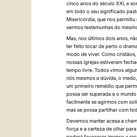
cinco anos do século XXI, e s
em todo o seu significado pasto
Misericórdia, que nos permitiu
sermos testemunhas do mesm
Mas, nos últimos dois anos, n
ter feito tocar de perto o dram
modo de viver. Como cristãos,
nossas igrejas estiveram fechad
tempo livre. Todos vimos algum
nós mesmos a dúvida, o medo, 
um primeiro remédio que permi
possa ser superada e o mundo v
facilmente se agirmos com sol
mas se possa partilhar com to
Devemos manter acesa a chama 
força e a certeza de olhar para
poderá favorecer imenso a re