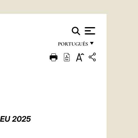
PORTUGUÊS
FRANÇAIS
ENGLISH
ITALIANO
PORTUGUÊS
ESPAÑOL
DEUTSCH
LEU 2025
POLSKI