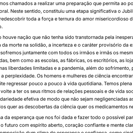
omos chamados a realizar uma preparação que permita ao po
ral. Neste sentido, constituiu uma etapa significativa o Jubi
 redescobrir toda a força e ternura do amor misericordioso d
o.
ão houve nação que não tenha sido transtornada pela inespe
a da morte na solidão, a incerteza e o caráter provisório da 
 sofremos juntamente com todos os irmãos e irmãs os mesmo
as, bem como as escolas, as fábricas, os escritórios, as loj
as liberdades limitadas e a pandemia, além do sofrimento, 
a perplexidade. Os homens e mulheres de ciência encontra
te regressar pouco a pouco à vida quotidiana. Temos plena
olte a ter os seus ritmos de relações pessoais e de vida soc
idariedade efetiva de modo que não sejam negligenciadas a
dos quer as descobertas da ciência quer os medicamentos n
da esperança que nos foi dada e fazer todo o possível pa
 o futuro com espírito aberto, coração confiante e mente cla
composição dum clima de esperança e confiança, como sin