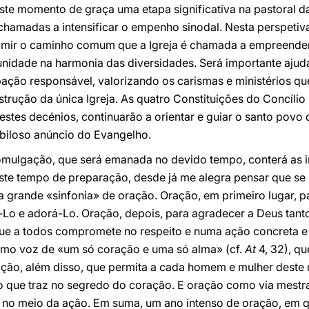
te momento de graça uma etapa significativa na pastoral das 
 chamadas a intensificar o empenho sinodal. Nesta perspeti
rimir o caminho comum que a Igreja é chamada a empreender
 unidade na harmonia das diversidades. Será importante ajud
pação responsável, valorizando os carismas e ministérios qu
trução da única Igreja. As quatro Constituições do Concílio
stes decénios, continuarão a orientar e guiar o santo povo 
ubiloso anúncio do Evangelho.
mulgação, que será emanada no devido tempo, conterá as i
este tempo de preparação, desde já me alegra pensar que se 
ma grande «sinfonia» de oração. Oração, em primeiro lugar, p
-Lo e adorá-Lo. Oração, depois, para agradecer a Deus tant
 que a todos compromete no respeito e numa ação concreta e
omo voz de «um só coração e uma só alma» (cf.
At
4, 32), qu
ação, além disso, que permita a cada homem e mulher deste 
o que traz no segredo do coração. E oração como via mestra
e no meio da ação. Em suma, um ano intenso de oração, em 