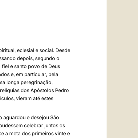
العربيّة
中文
LATINE
itual, eclesial e social. Desde
passando depois, segundo o
o fiel e santo povo de Deus
os e, em particular, pela
uma longa peregrinação,
 relíquias dos Apóstolos Pedro
culos, vieram até estes
o o aguardou e desejou São
 pudessem celebrar juntos os
e a meta dos primeiros vinte e