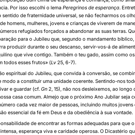
cia. Por isso escolhi o lema
Peregrinos de esperança
. Entre
 sentido de fraternidade universal, se não fecharmos os ol
de homens, mulheres, jovens e crianças de viverem de mane
úmeros refugiados forçados a abandonar as suas terras. Q
aração para o Jubileu que, segundo o mandamento bíblico, 
erra produzir durante o seu descanso, servir-vos-á de alimento,
inquilino que vive contigo. Também o teu gado, assim como o
m todos esses frutos» (
Lv
25, 6-7).
ão espiritual do Jubileu, que convida à conversão, se comb
e modo a constituir uma unidade coerente. Sentindo-nos tod
ivar e guardar (cf.
Gn
2, 15), não nos desleixemos, ao longo
 nossa casa comum. Almejo que o próximo Ano Jubilar seja
 número cada vez maior de pessoas, incluindo muitos jovens
são essencial da fé em Deus e da obediência à sua vontade.
ponsabilidade de encontrar as formas adequadas para que o
intensa, esperança viva e caridade operosa. O Dicastério 