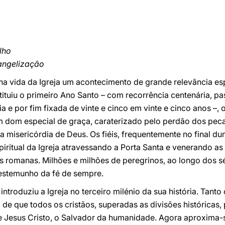
lho
angelização
a vida da Igreja um acontecimento de grande relevância espir
nstituiu o primeiro Ano Santo – com recorrência centenária, 
a e por fim fixada de vinte e cinco em vinte e cinco anos –, 
 dom especial de graça, caraterizado pelo perdão dos pecad
a misericórdia de Deus. Os fiéis, frequentemente no final d
ritual da Igreja atravessando a Porta Santa e venerando as
s romanas. Milhões e milhões de peregrinos, ao longo dos sé
estemunho da fé de sempre.
ntroduziu a Igreja no terceiro milénio da sua história. Tant
 de que todos os cristãos, superadas as divisões históricas,
e Jesus Cristo, o Salvador da humanidade. Agora aproxima-s