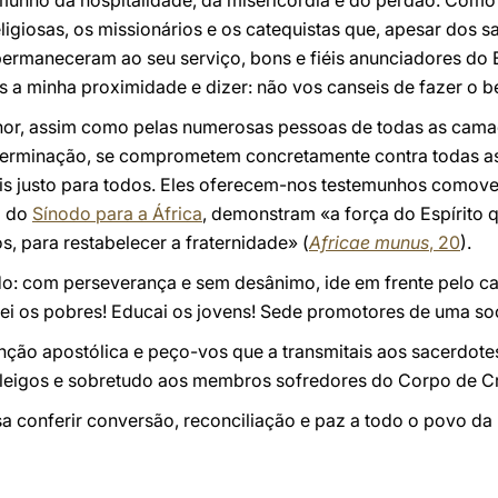
emunho da hospitalidade, da misericórdia e do perdão. Como
eligiosas, os missionários e os catequistas que, apesar dos sa
ermaneceram ao seu serviço, bons e fiéis anunciadores do 
s a minha proximidade e dizer: não vos canseis de fazer o 
or, assim como pelas numerosas pessoas de todas as camada
terminação, se comprometem concretamente contra todas as 
ais justo para todos. Eles oferecem-nos testemunhos comov
o do
Sínodo para a África
, demonstram «a força do Espírito 
s, para restabelecer a fraternidade» (
Africae munus
, 20
).
: com perseverança e sem desânimo, ide em frente pelo ca
i os pobres! Educai os jovens! Sede promotores de uma soci
o apostólica e peço-vos que a transmitais aos sacerdotes, 
is leigos e sobretudo aos membros sofredores do Corpo de Cr
 conferir conversão, reconciliação e paz a todo o povo da 