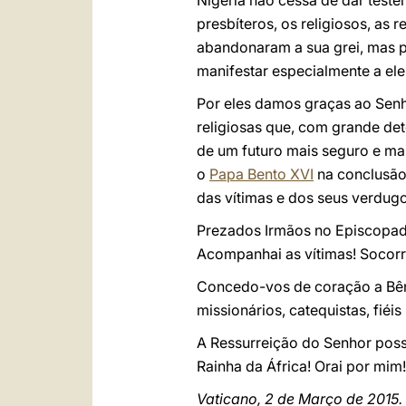
Nigéria não cessa de dar test
presbíteros, os religiosos, as r
abandonaram a sua grei, mas p
manifestar especialmente a ele
Por eles damos graças ao Senh
religiosas que, com grande de
de um futuro mais seguro e m
o
Papa Bento XVI
na conclusã
das vítimas e dos seus verdugo
Prezados Irmãos no Episcopado
Acompanhai as vítimas! Socorre
Concedo-vos de coração a Bênçã
missionários, catequistas, fié
A Ressurreição do Senhor possa
Rainha da África! Orai por mim!
Vaticano, 2 de Março de 2015.