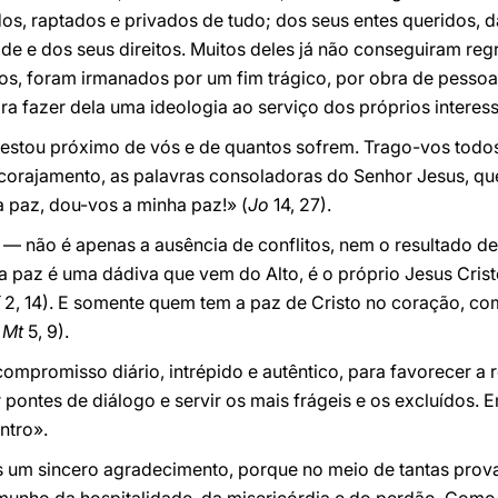
dos, raptados e privados de tudo; dos seus entes queridos, d
de e dos seus direitos. Muitos deles já não conseguiram regr
s, foram irmanados por um fim trágico, por obra de pessoa
a fazer dela uma ideologia ao serviço dos próprios interes
 estou próximo de vós e de quantos sofrem. Trago-vos todos
 encorajamento, as palavras consoladoras do Senhor Jesus, 
 paz, dou-vos a minha paz!» (
Jo
14, 27).
 não é apenas a ausência de conflitos, nem o resultado de
 a paz é uma dádiva que vem do Alto, é o próprio Jesus Crist
f
2, 14). E somente quem tem a paz de Cristo no coração, com
Mt
5, 9).
mpromisso diário, intrépido e autêntico, para favorecer a 
r pontes de diálogo e servir os mais frágeis e os excluídos. 
ntro».
s um sincero agradecimento, porque no meio de tantas prova