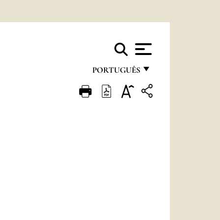
PORTUGUÊS
FRANÇAIS
ENGLISH
ITALIANO
PORTUGUÊS
ESPAÑOL
DEUTSCH
POLSKI