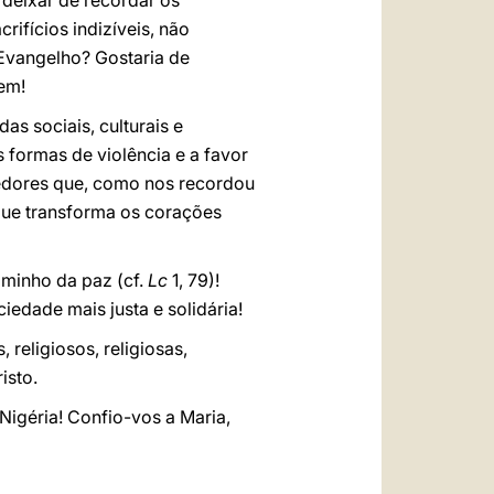
 deixar de recordar os
crifícios indizíveis, não
Evangelho? Gostaria de
bem!
s sociais, culturais e
formas de violência e a favor
edores que, como nos recordou
que transforma os corações
minho da paz (cf.
Lc
1, 79)!
edade mais justa e solidária!
religiosos, religiosas,
isto.
Nigéria! Confio-vos a Maria,