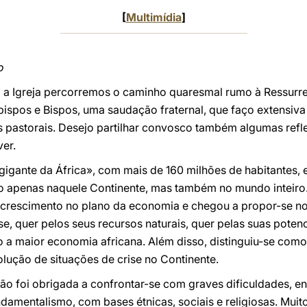
[
Multimídia
]
o
a Igreja percorremos o caminho quaresmal rumo à Ressurre
bispos e Bispos, uma saudação fraternal, que faço extensiv
 pastorais. Desejo partilhar convosco também algumas refl
ver.
gigante da África», com mais de 160 milhões de habitantes,
o apenas naquele Continente, mas também no mundo inteiro.
crescimento no plano da economia e chegou a propor-se no
, quer pelos seus recursos naturais, quer pelas suas potenc
a maior economia africana. Além disso, distinguiu-se como i
ução de situações de crise no Continente.
 foi obrigada a confrontar-se com graves dificuldades, ent
amentalismo, com bases étnicas, sociais e religiosas. Muit