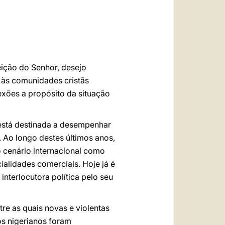
العربيّة
中文
LATINE
ição do Senhor, desejo
a às comunidades cristãs
exões a propósito da situação
 está destinada a desempenhar
 Ao longo destes últimos anos,
 cenário internacional como
ialidades comerciais. Hoje já é
nterlocutora política pelo seu
re as quais novas e violentas
os nigerianos foram