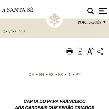
A
SANTA SÉ
PORTUGUÊS
CARTAS
2015
FRANÇAIS
ENGLISH
ITALIANO
PORTUGUÊS
ESPAÑOL
DE
-
EN
-
ES
-
FR
-
IT
-
PT
DEUTSCH
POLSKI
العربيّة
CARTA DO PAPA FRANCISCO
AOS CARDEAIS QUE SERÃO CRIADOS
中文