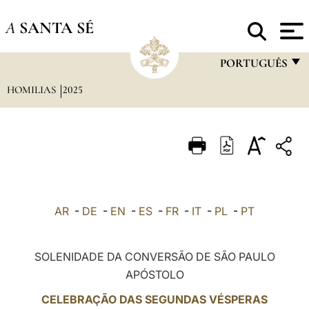
A
SANTA SÉ
PORTUGUÊS
HOMILIAS
2025
FRANÇAIS
ENGLISH
ITALIANO
PORTUGUÊS
ESPAÑOL
AR
-
DE
-
EN
-
ES
-
FR
-
IT
-
PL
-
PT
DEUTSCH
POLSKI
SOLENIDADE DA CONVERSÃO DE SÃO PAULO
APÓSTOLO
العربيّة
CELEBRAÇÃO DAS SEGUNDAS VÉSPERAS
中文