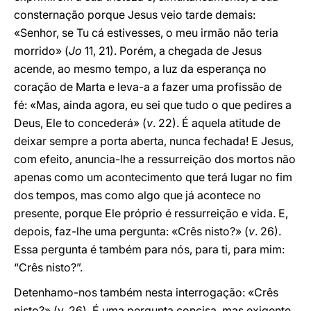
consternação porque Jesus veio tarde demais:
«Senhor, se Tu cá estivesses, o meu irmão não teria
morrido» (
Jo
11, 21). Porém, a chegada de Jesus
acende, ao mesmo tempo, a luz da esperança no
coração de Marta e leva-a a fazer uma profissão de
fé: «Mas, ainda agora, eu sei que tudo o que pedires a
Deus, Ele to concederá» (
v
. 22). É aquela atitude de
deixar sempre a porta aberta, nunca fechada! E Jesus,
com efeito, anuncia-lhe a ressurreição dos mortos não
apenas como um acontecimento que terá lugar no fim
dos tempos, mas como algo que já acontece no
presente, porque Ele próprio é ressurreição e vida. E,
depois, faz-lhe uma pergunta: «Crês nisto?» (
v
. 26).
Essa pergunta é também para nós, para ti, para mim:
“Crês nisto?”.
Detenhamo-nos também nesta interrogação: «Crês
nisto?» (v. 26). É uma pergunta concisa, mas exigente.