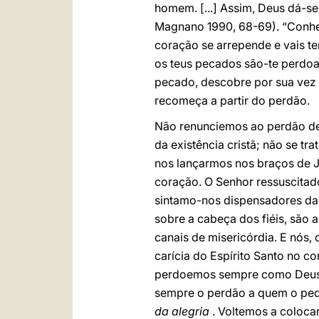
homem. [...] Assim, Deus dá-se
Magnano 1990, 68-69). “Conhe
coração se arrepende e vais t
os teus pecados são-te perdoa
pecado, descobre por sua vez o
recomeça a partir do perdão.
Não renunciemos ao perdão de
da existência cristã; não se 
nos lançarmos nos braços de Je
coração. O Senhor ressuscitad
sintamo-nos dispensadores da 
sobre a cabeça dos fiéis, são
canais de misericórdia. E nós
carícia do Espírito Santo no 
perdoemos sempre como Deus 
sempre o perdão a quem o pe
da alegria
. Voltemos a colocar