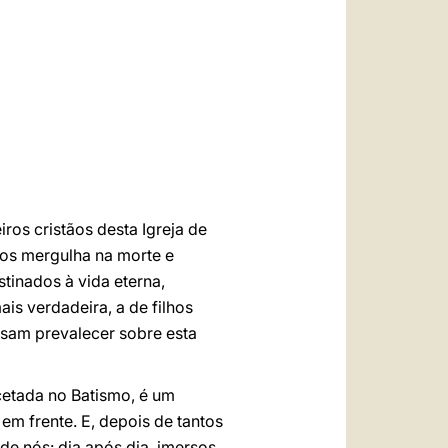
العربيّة
中文
LATINE
ros cristãos desta Igreja de
nos mergulha na morte e
stinados à vida eterna,
ais verdadeira, a de filhos
ssam prevalecer sobre esta
cetada no Batismo, é um
em frente. E, depois de tantos
de nós: dia após dia, imersos