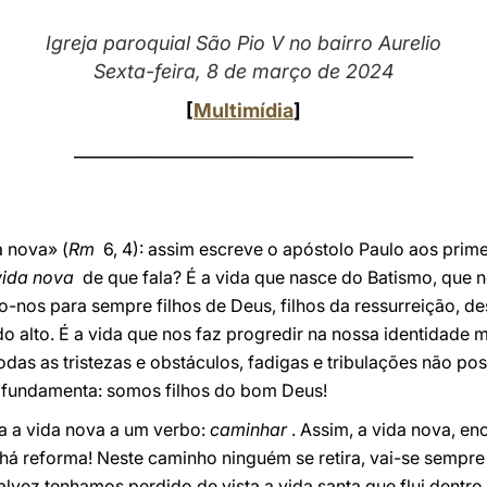
Igreja paroquial São Pio V no bairro Aurelio
Sexta-feira, 8 de março de 2024
[
Multimídia
]
_______________________________________
 nova» (
Rm
6, 4): assim escreve o apóstolo Paulo aos primei
vida nova
de que fala? É a vida que nasce do Batismo, que 
o-nos para sempre filhos de Deus, filhos da ressurreição, de
o alto. É a vida que nos faz progredir na nossa identidade m
as as tristezas e obstáculos, fadigas e tribulações não po
 fundamenta: somos filhos do bom Deus!
a a vida nova a um verbo:
caminhar
. Assim, a vida nova, en
á reforma! Neste caminho ninguém se retira, vai-se sempre 
lvez tenhamos perdido de vista a vida santa que flui dentro 