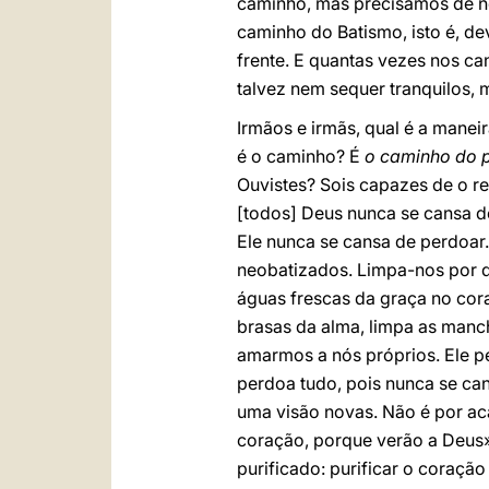
caminho, mas precisamos de no
caminho do Batismo, isto é, de
frente. E quantas vezes nos c
talvez nem sequer tranquilos, 
Irmãos e irmãs, qual é a manei
é o caminho? É
o caminho do 
Ouvistes? Sois capazes de o r
[todos] Deus nunca se cansa d
Ele nunca se cansa de perdoar
neobatizados. Limpa-nos por d
águas frescas da graça no cor
brasas da alma, limpa as manc
amarmos a nós próprios. Ele 
perdoa tudo, pois nunca se ca
uma visão novas. Não é por a
coração, porque verão a Deus»
purificado: purificar o coraçã