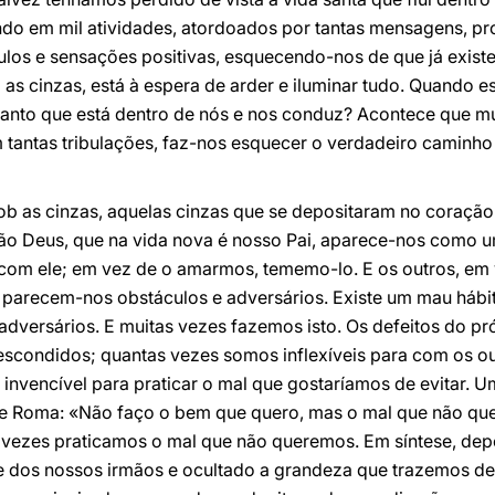
ando em mil atividades, atordoados por tantas mensagens, p
ulos e sensações positivas, esquecendo-nos de que já existe
as cinzas, está à espera de arder e iluminar tudo. Quando 
Santo que está dentro de nós e nos conduz? Acontece que mui
m tantas tribulações, faz-nos esquecer o verdadeiro caminh
b as cinzas, aquelas cinzas que se depositaram no coraçã
o Deus, que na vida nova é nosso Pai, aparece-nos como u
com ele; em vez de o amarmos, tememo-lo. E os outros, em 
 parecem-nos obstáculos e adversários. Existe um mau hábit
dversários. E muitas vezes fazemos isto. Os defeitos do 
escondidos; quantas vezes somos inflexíveis para com os ou
invencível para praticar o mal que gostaríamos de evitar. 
 Roma: «Não faço o bem que quero, mas o mal que não quero»
vezes praticamos o mal que não queremos. Em síntese, depo
 dos nossos irmãos e ocultado a grandeza que trazemos de