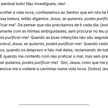
 perdoai tudo! Não investigueis, não!
olher a vida nova, confessemos ao Senhor que em nós há mui
ssa beleza, então digamos:
Jesus, se quiseres, podes purifi
ificar-me”. De pensar que não precisamos de ti cada dia: [to
amente com as minhas ambiguidades, sem procurar no teu p
es purificar-me!
Quando as boas intenções não são seguida
[todos]
Jesus, se quiseres, podes purificar-me!
Quando cedo a
ros, quando os desprezo e falo mal deles, reclamando de tu
 quando me contento com não praticar o mal, mas sem prati
 se quiseres, podes purificar-me!
Sim, Jesus, creio que me po
renova-me e voltarei a caminhar numa vida nova. [todos]
Jes