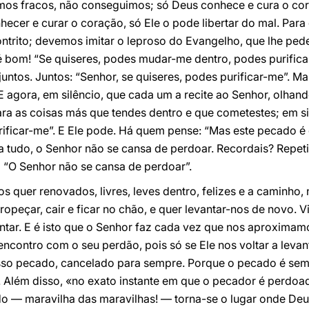
somos fracos, não conseguimos; só Deus conhece e cura o co
ecer e curar o coração, só Ele o pode libertar do mal. Para 
ontrito; devemos imitar o leproso do Evangelho, que lhe ped
 é bom! “Se quiseres, podes mudar-me dentro, podes purifica
untos. Juntos: “Senhor, se quiseres, podes purificar-me”. Ma
 E agora, em silêncio, que cada um a recite ao Senhor, olhan
ara as coisas más que tendes dentro e que cometestes; em sil
urificar-me”. E Ele pode. Há quem pense: “Mas este pecado 
a tudo, o Senhor não se cansa de perdoar. Recordais? Repet
] “O Senhor não se cansa de perdoar”.
os quer renovados, livres, leves dentro, felizes e a caminho
tropeçar, cair e ficar no chão, e quer levantar-nos de novo. 
antar. E é isto que o Senhor faz cada vez que nos aproxima
encontro com o seu perdão, pois só se Ele nos voltar a leva
sso pecado, cancelado para sempre. Porque o pecado é sem
a. Além disso, «no exato instante em que o pecador é perdoa
do — maravilha das maravilhas! — torna-se o lugar onde Deu