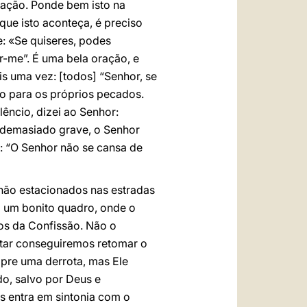
ração. Ponde bem isto na
que isto aconteça, é preciso
e: «Se quiseres, podes
r-me”. É uma bela oração, e
is uma vez: [todos] “Senhor, se
do para os próprios pecados.
êncio, dizei ao Senhor:
é demasiado grave, o Senhor
i: “O Senhor não se cansa de
, não estacionados nas estradas
Vi um bonito quadro, onde o
mos da Confissão. Não o
ntar conseguiremos retomar o
pre uma derrota, mas Ele
do, salvo por Deus e
s entra em sintonia com o