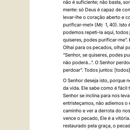
não é suficiente; não basta, 
mente: só Deus é capaz de conh
levar-lhe o coração aberto e c
purificar-me!» (
Mc
1, 40). Isto
podemos repeti-la aqui, todos j
quiseres, podes purificar-me”.
Olhai para os pecados, olhai p
“Senhor, se quiseres, podes p
não poderá...”. O Senhor perdo
perdoar”. Todos juntos: [todos
O Senhor deseja isto, porque n
da vida. Ele sabe como é fácil 
Senhor se inclina para nos lev
entristeçamos, não adiemos o 
caminho e ver a derrota do no
vence o pecado, Ele é a vitóri
restaurado pela graça, o peca