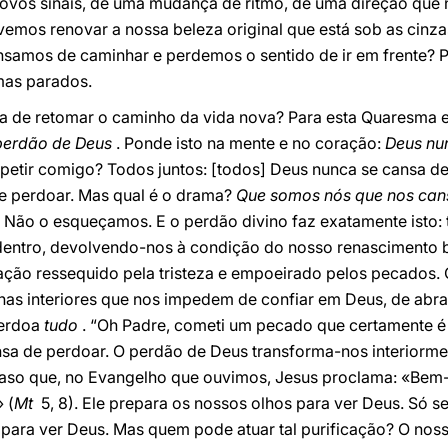
vos sinais, de uma mudança de ritmo, de uma direção que n
vemos renovar a nossa beleza original que está sob as cinzas
ansamos de caminhar e perdemos o sentido de ir em frente?
mas parados.
ra de retomar o caminho da vida nova? Para esta Quaresma e
perdão de Deus
. Ponde isto na mente e no coração:
Deus nu
epetir comigo? Todos juntos: [todos] Deus nunca se cansa d
e perdoar. Mas qual é o drama?
Que somos nós que nos can
. Não o esqueçamos. E o perdão divino faz exatamente isto
entro, devolvendo-nos à condição do nosso renascimento ba
ação ressequido pela tristeza e empoeirado pelos pecados.
has interiores que nos impedem de confiar em Deus, de abra
perdoa
tudo
. “Oh Padre, cometi um pecado que certamente é
nsa de perdoar. O perdão de Deus transforma-nos interiorm
caso que, no Evangelho que ouvimos, Jesus proclama: «Bem
 (
Mt
5, 8). Ele prepara os nossos olhos para ver Deus. Só s
o para ver Deus. Mas quem pode atuar tal purificação? O nos