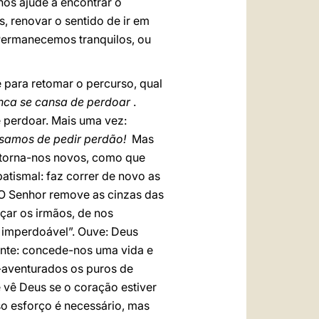
os ajude a encontrar o
, renovar o sentido de ir em
 Permanecemos tranquilos, ou
 para retomar o percurso, qual
nca se cansa de perdoar
.
e perdoar. Mais uma vez:
samos de pedir perdão!
Mas
: torna-nos novos, como que
tismal: faz correr de novo as
 O Senhor remove as cinzas das
çar os irmãos, de nos
 imperdoável”. Ouve: Deus
ente: concede-nos uma vida e
-aventurados os puros de
e vê Deus se o coração estiver
so esforço é necessário, mas