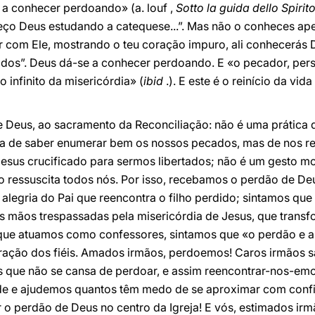
 a conhecer perdoando» (a. louf ,
Sotto la guida dello Spirit
ço Deus estudando a catequese...”. Mas não o conheces ap
er com Ele, mostrando o teu coração impuro, ali conhecerás 
dos”. Deus dá-se a conhecer perdoando. E «o pecador, per
 infinito da misericórdia» (
ibid
.). E este é o reinício da vi
 Deus, ao sacramento da Reconciliação: não é uma prática
trata de saber enumerar bem os nossos pecados, mas de nos
sus crucificado para sermos libertados; não é um gesto mor
o ressuscita todos nós. Por isso, recebamos o perdão de De
alegria do Pai que reencontra o filho perdido; sintamos qu
 as mãos trespassadas pela misericórdia de Jesus, que tran
, que atuamos como confessores, sintamos que «o perdão e
coração dos fiéis. Amados irmãos, perdoemos! Caros irmãos 
que não se cansa de perdoar, e assim reencontrar-nos-e
de e ajudemos quantos têm medo de se aproximar com conf
 o perdão de Deus no centro da Igreja! E vós, estimados ir