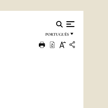
PORTUGUÊS
FRANÇAIS
ENGLISH
ITALIANO
PORTUGUÊS
ESPAÑOL
DEUTSCH
POLSKI