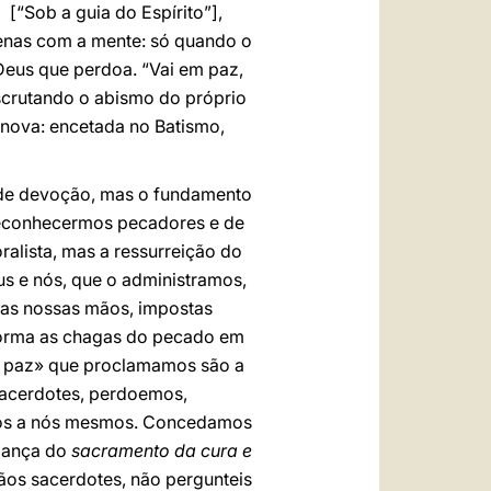
o
[“Sob a guia do Espírito”],
enas com a mente: só quando o
Deus que perdoa. “Vai em paz,
scrutando o abismo do próprio
da nova: encetada no Batismo,
 de devoção, mas o fundamento
 reconhecermos pecadores e de
alista, mas a ressurreição do
us e nós, que o administramos,
e as nossas mãos, impostas
sforma as chagas do pecado em
 a paz» que proclamamos são a
sacerdotes, perdoemos,
mos a nós mesmos. Concedamos
iança do
sacramento da cura e
mãos sacerdotes, não pergunteis