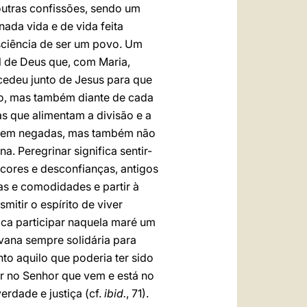
outras confissões, sendo um
ada vida e de vida feita
sciência de ser um povo. Um
iel de Deus que, com Maria,
rcedeu junto de Jesus para que
lho, mas também diante de cada
s que alimentam a divisão e a
s nem negadas, mas também não
. Peregrinar significa sentir-
ncores e desconfianças, antigos
as e comodidades e partir à
mitir o espírito de viver
fica participar naquela maré um
vana sempre solidária para
anto aquilo que poderia ter sido
er no Senhor que vem e está no
rdade e justiça (cf.
ibid.
, 71).