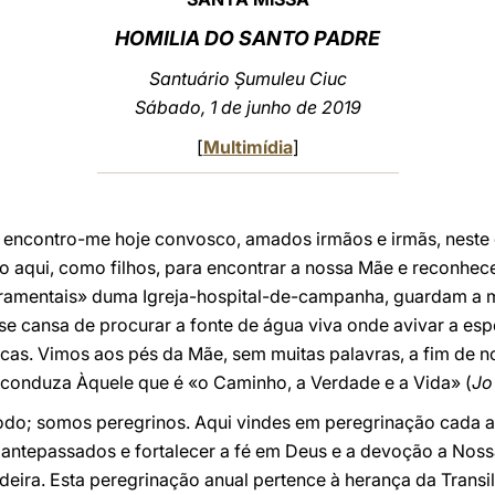
HOMILIA DO SANTO PADRE
Santuário Șumuleu Ciuc
Sábado, 1 de junho de 2019
[
Multimídia
]
, encontro-me hoje convosco, amados irmãos e irmãs, neste 
indo aqui, como filhos, para encontrar a nossa Mãe e reconhe
cramentais» duma Igreja-hospital-de-campanha, guardam a m
se cansa de procurar a fonte de água viva onde avivar a esp
icas. Vimos aos pés da Mãe, sem muitas palavras, a fim de n
s conduza Àquele que é «o Caminho, a Verdade e a Vida» (
Jo
do; somos peregrinos. Aqui vindes em peregrinação cada a
 antepassados e fortalecer a fé em Deus e a devoção a Nos
eira. Esta peregrinação anual pertence à herança da Transi