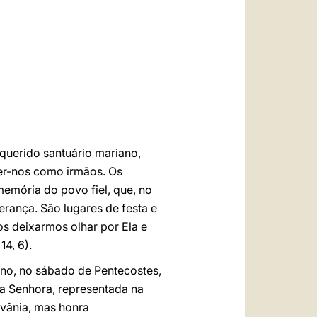
العربيّة
中文
LATINE
querido santuário mariano,
cer-nos como irmãos. Os
emória do povo fiel, que, no
erança. São lugares de festa e
os deixarmos olhar por Ela e
14, 6).
no, no sábado de Pentecostes,
sa Senhora, representada na
lvânia, mas honra