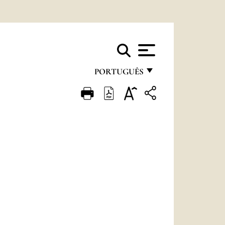
PORTUGUÊS
FRANÇAIS
ENGLISH
ITALIANO
PORTUGUÊS
ESPAÑOL
DEUTSCH
POLSKI