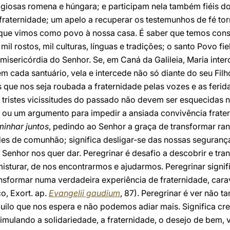
igiosas romena e húngara; e participam nela também fiéis d
fraternidade; um apelo a recuperar os testemunhos de fé torn
 que vimos como povo à nossa casa. É saber que temos con
mil rostos, mil culturas, línguas e tradições; o santo Povo f
isericórdia do Senhor. Se, em Caná da Galileia, Maria inte
 em cada santuário, vela e intercede não só diante do seu Fi
que nos seja roubada a fraternidade pelas vozes e as ferida
 tristes vicissitudes do passado não devem ser esquecida
ou um argumento para impedir a ansiada convivência fraterna
inhar juntos
, pedindo ao Senhor a graça de transformar ra
des de comunhão; significa desligar-se das nossas seguranç
enhor nos quer dar. Peregrinar é desafio a descobrir e trans
misturar, de nos encontrarmos e ajudarmos. Peregrinar signi
nsformar numa verdadeira experiência de fraternidade, cara
co, Exort. ap.
Evangelii gaudium
, 87). Peregrinar é ver não t
uilo que nos espera e não podemos adiar mais. Significa cr
ulando a solidariedade, a fraternidade, o desejo de bem, ve