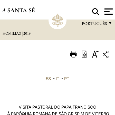
A
SANTA SÉ
PORTUGUÊS
HOMILIAS
2019
FRANÇAIS
ENGLISH
ITALIANO
PORTUGUÊS
ESPAÑOL
ES
-
IT
-
PT
DEUTSCH
POLSKI
العربيّة
VISITA PASTORAL DO PAPA FRANCISCO
À PARÓQUIA ROMANA DE SÃO CRISPIM DE VITERBO
中文