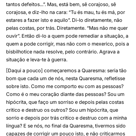
tantos defeitos...”. Mas, está bem, sê corajoso, sê
corajosa, e diz-lho na cara: “Tu és mau, tu és má, por
estares a fazer isto e aquilo”. Di-lo diretamente, não
pelas costas, por trás. Diretamente. “Mas não me quer
ouvir”. Então di-lo a quem pode remediar a situação, a
quem a pode corrigir, mas não com o mexerico, pois a
bisbilhotice nada resolve, pelo contrário. Agrava a
situação e leva-te à guerra.
[Daqui a pouco] começaremos a Quaresma: seria tão
bom que cada um de nós, nesta Quaresma, refletisse
sobre isto. Como me comporto eu com as pessoas?
Como é o meu coração diante das pessoas? Sou um
hipócrita, que faço um sorriso e depois pelas costas
critico e destruo os outros? Sou um hipócrita, que
sorrio e depois por trás critico e destruo com a minha
língua? E se nós, no final da Quaresma, tivermos sido
capazes de corrigir um pouco isto, e não criticarmos