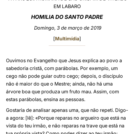
EM LABARO
LATINE
HOMILIA DO SANTO PADRE
Domingo
, 3 de março de 2019
[
Multimídia
]
Ouvimos no Evangelho que Jesus explica ao povo a
sabedoria cristã, com parábolas. Por exemplo, um
cego não pode guiar outro cego; depois, o discípulo
não é maior do que o Mestre; ainda, não há uma
árvore boa que produza um fruto mau. Assim, com
estas parábolas, ensina as pessoas.
Gostaria de analisar apenas uma, que não repeti. Digo-
a agora: [lê]: «Porque reparas no argueiro que está na
vista do teu irmão, e não reparas na trave que está na
tua própria vista? Como podes dizer ao teu irmão: