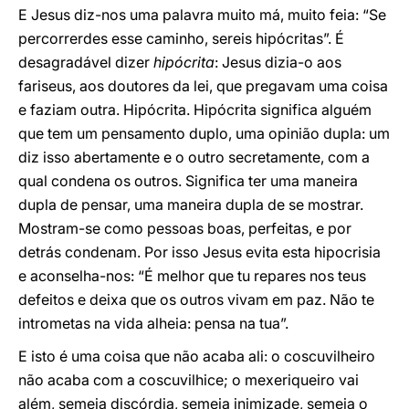
E Jesus diz-nos uma palavra muito má, muito feia: “Se
percorrerdes esse caminho, sereis hipócritas”. É
desagradável dizer
hipócrita
: Jesus dizia-o aos
fariseus, aos doutores da lei, que pregavam uma coisa
e faziam outra. Hipócrita. Hipócrita significa alguém
que tem um pensamento duplo, uma opinião dupla: um
diz isso abertamente e o outro secretamente, com a
qual condena os outros. Significa ter uma maneira
dupla de pensar, uma maneira dupla de se mostrar.
Mostram-se como pessoas boas, perfeitas, e por
detrás condenam. Por isso Jesus evita esta hipocrisia
e aconselha-nos: “É melhor que tu repares nos teus
defeitos e deixa que os outros vivam em paz. Não te
intrometas na vida alheia: pensa na tua”.
E isto é uma coisa que não acaba ali: o coscuvilheiro
não acaba com a coscuvilhice; o mexeriqueiro vai
além, semeia discórdia, semeia inimizade, semeia o