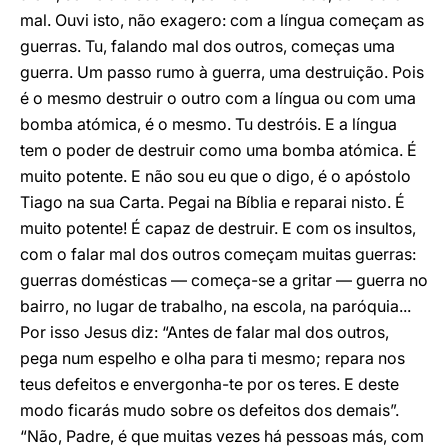
mal. Ouvi isto, não exagero: com a língua começam as
guerras. Tu, falando mal dos outros, começas uma
guerra. Um passo rumo à guerra, uma destruição. Pois
é o mesmo destruir o outro com a língua ou com uma
bomba atómica, é o mesmo. Tu destróis. E a língua
tem o poder de destruir como uma bomba atómica. É
muito potente. E não sou eu que o digo, é o apóstolo
Tiago na sua Carta. Pegai na Bíblia e reparai nisto. É
muito potente! É capaz de destruir. E com os insultos,
com o falar mal dos outros começam muitas guerras:
guerras domésticas — começa-se a gritar — guerra no
bairro, no lugar de trabalho, na escola, na paróquia...
Por isso Jesus diz: “Antes de falar mal dos outros,
pega num espelho e olha para ti mesmo; repara nos
teus defeitos e envergonha-te por os teres. E deste
modo ficarás mudo sobre os defeitos dos demais”.
“Não, Padre, é que muitas vezes há pessoas más, com