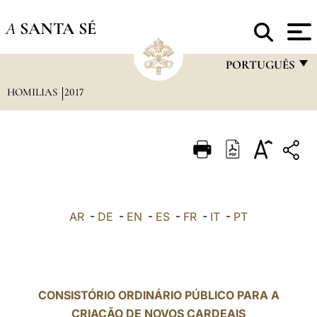
A
SANTA SÉ
PORTUGUÊS
HOMILIAS
2017
FRANÇAIS
ENGLISH
ITALIANO
PORTUGUÊS
ESPAÑOL
AR
-
DE
-
EN
-
ES
-
FR
-
IT
-
PT
DEUTSCH
POLSKI
العربيّة
CONSISTÓRIO ORDINÁRIO PÚBLICO PARA A
CRIAÇÃO DE NOVOS CARDEAIS
中文