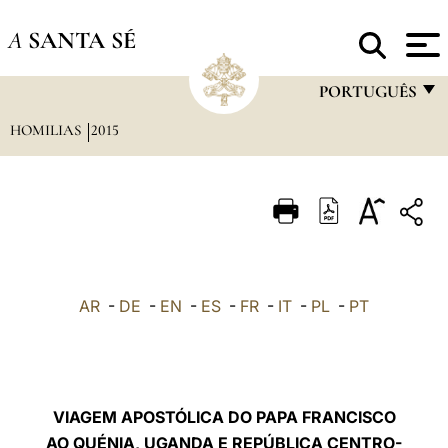
A
SANTA SÉ
PORTUGUÊS
HOMILIAS
2015
FRANÇAIS
ENGLISH
ITALIANO
PORTUGUÊS
ESPAÑOL
AR
-
DE
-
EN
-
ES
-
FR
-
IT
-
PL
-
PT
DEUTSCH
POLSKI
العربيّة
VIAGEM APOSTÓLICA DO PAPA FRANCISCO
AO QUÉNIA, UGANDA E REPÚBLICA CENTRO-
中文