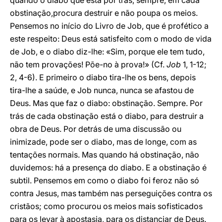
quando o diabo que está por trás, sempre, em cada
obstinação,procura destruir e não poupa os meios.
Pensemos no início do Livro de Job, que é profético a
este respeito: Deus está satisfeito com o modo de vida
de Job, e o diabo diz-lhe: «Sim, porque ele tem tudo,
não tem provações! Põe-no à prova!» (Cf.
Job
1, 1-12;
2, 4-6). E primeiro o diabo tira-lhe os bens, depois
tira-lhe a saúde, e Job nunca, nunca se afastou de
Deus. Mas que faz o diabo: obstinação. Sempre. Por
trás de cada obstinação está o diabo, para destruir a
obra de Deus. Por detrás de uma discussão ou
inimizade, pode ser o diabo, mas de longe, com as
tentações normais. Mas quando há obstinação, não
duvidemos: há a presença do diabo. E a obstinação é
subtil. Pensemos em como o diabo foi feroz não só
contra Jesus, mas também nas perseguições contra os
cristãos; como procurou os meios mais sofisticados
para os levar à apostasia, para os distanciar de Deus.