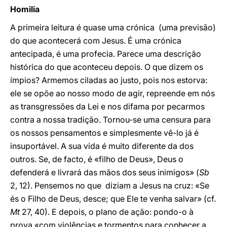
Homilia
A primeira leitura é quase uma crónica (uma previsão)
do que acontecerá com Jesus. É uma crónica
antecipada, é uma profecia. Parece uma descrição
histórica do que aconteceu depois. O que dizem os
ímpios? Armemos ciladas ao justo, pois nos estorva:
ele se opõe ao nosso modo de agir, repreende em nós
as transgressões da Lei e nos difama por pecarmos
contra a nossa tradição. Tornou-se uma censura para
os nossos pensamentos e simplesmente vê-lo já é
insuportável. A sua vida é muito diferente da dos
outros. Se, de facto, é «filho de Deus», Deus o
defenderá e livrará das mãos dos seus inimigos» (
Sb
2, 12). Pensemos no que diziam a Jesus na cruz: «Se
és o Filho de Deus, desce; que Ele te venha salvar» (cf.
Mt
27, 40). E depois, o plano de ação: pondo-o à
prova «com violências e tormentos para conhecer a