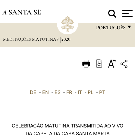
A
SANTA SÉ
PORTUGUÊS
MEDITAÇÕES MATUTINAS
2020
FRANÇAIS
ENGLISH
ITALIANO
PORTUGUÊS
ESPAÑOL
DE
-
EN
-
ES
-
FR
-
IT
-
PL
-
PT
DEUTSCH
POLSKI
العربيّة
CELEBRAÇÃO MATUTINA TRANSMITIDA AO VIVO
DA CAPELA DA CASA SANTA MARTA
中文