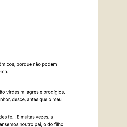
العربيّة
中文
LATINE
nómicos, porque não podem
ema.
ão virdes milagres e prodígios,
Senhor, desce, antes que o meu
des fé... E muitas vezes, a
ensemos noutro pai, o do filho