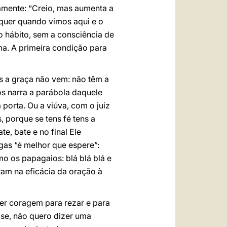
amente: “Creio, mas aumenta a
 quer quando vimos aqui e o
o hábito, sem a consciência de
ma. A primeira condição para
s a graça não vem: não têm a
os narra a parábola daquele
 porta. Ou a viúva, com o juiz
s, porque se tens fé tens a
te, bate e no final Ele
gas “é melhor que espere”:
mo os papagaios: blá blá blá e
tam na eficácia da oração à
ter coragem para rezar e para
uase, não quero dizer uma