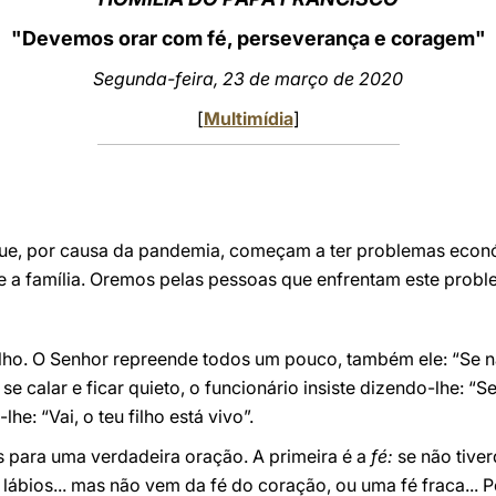
"Devemos orar com fé, perseverança e coragem"
Segunda-feira, 23 de março de 2020
[
Multimídia
]
ue, por causa da pandemia, começam a ter problemas eco
bre a família. Oremos pelas pessoas que enfrentam este probl
ilho. O Senhor repreende todos um pouco, também ele: “Se n
se calar e ficar quieto, o funcionário insiste dizendo-lhe: “
he: “Vai, o teu filho está vivo”.
s para uma verdadeira oração. A primeira é a
fé:
se não tiver
lábios... mas não vem da fé do coração, ou uma fé fraca... P