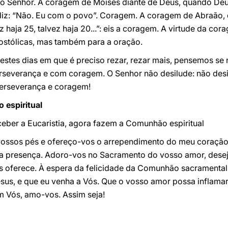
o Senhor. A coragem de Moisés diante de Deus, quando Deus
 diz: “Não. Eu com o povo”. Coragem. A coragem de Abraão,
 haja 25, talvez haja 20...”: eis a coragem. A virtude da co
ostólicas, mas também para a oração.
estes dias em que é preciso rezar, rezar mais, pensemos se
erseverança e com coragem. O Senhor não desilude: não desi
perseverança e coragem!
 espiritual
ber a Eucaristia, agora fazem a Comunhão espiritual
vossos pés e ofereço-vos o arrependimento do meu coração
ta presença. Adoro-vos no Sacramento do vosso amor, dese
 oferece. À espera da felicidade da Comunhão sacramental
esus, e que eu venha a Vós. Que o vosso amor possa inflamar
m Vós, amo-vos. Assim seja!