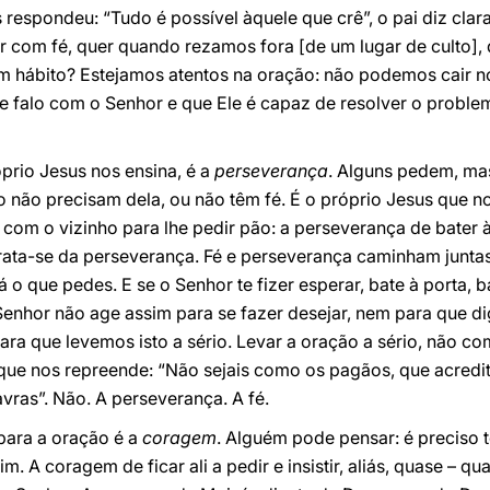
espondeu: “Tudo é possível àquele que crê”, o pai diz clar
ar com fé, quer quando rezamos fora [de um lugar de culto],
 um hábito? Estejamos atentos na oração: não podemos cair n
e falo com o Senhor e que Ele é capaz de resolver o proble
prio Jesus nos ensina, é a
perseverança
. Alguns pedem, ma
o não precisam dela, ou não têm fé. É o próprio Jesus que n
 com o vizinho para lhe pedir pão: a perseverança de bater à
te: trata-se da perseverança. Fé e perseverança caminham junta
 o que pedes. E se o Senhor te fizer esperar, bate à porta, ba
enhor não age assim para se fazer desejar, nem para que di
ara que levemos isto a sério. Levar a oração a sério, não co
 que nos repreende: “Não sejais como os pagãos, que acredi
avras”. Não. A perseverança. A fé.
para a oração é a
coragem
. Alguém pode pensar: é preciso 
m. A coragem de ficar ali a pedir e insistir, aliás, quase – q