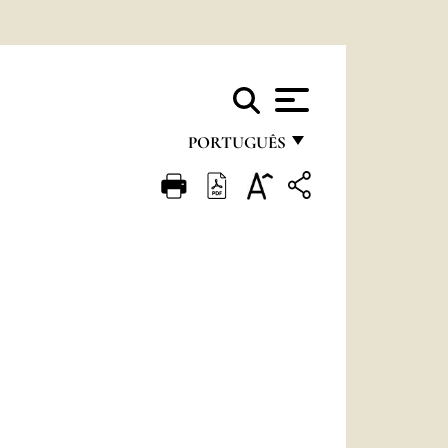
PORTUGUÊS
FRANÇAIS
ENGLISH
ITALIANO
PORTUGUÊS
ESPAÑOL
DEUTSCH
POLSKI