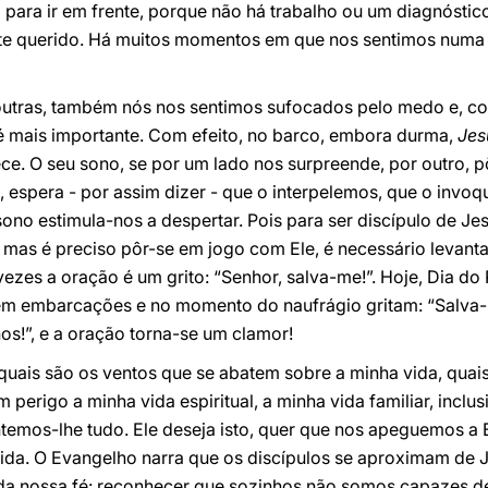
para ir em frente, porque não há trabalho ou um diagnóstic
nte querido. Há muitos momentos em que nos sentimos numa
outras, também nós nos sentimos sufocados pelo medo e, co
 é mais importante. Com efeito, no barco, embora durma,
Jes
ce. O seu sono, se por um lado nos surpreende, por outro, p
te, espera - por assim dizer - que o interpelemos, que o in
ono estimula-nos a despertar. Pois para ser discípulo de Jes
 mas é preciso pôr-se em jogo com Ele, é necessário levantar
ezes a oração é um grito: “Senhor, salva-me!”. Hoje, Dia do
m embarcações e no momento do naufrágio gritam: “Salva-
nos!”, e a oração torna-se um clamor!
uais são os ventos que se abatem sobre a minha vida, qua
erigo a minha vida espiritual, a minha vida familiar, inclus
temos-lhe tudo. Ele deseja isto, quer que nos apeguemos a 
ida. O Evangelho narra que os discípulos se aproximam de 
cio da nossa fé: reconhecer que sozinhos não somos capazes 