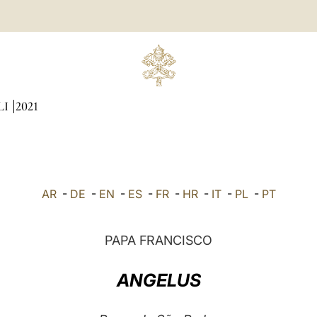
LI
2021
AR
-
DE
-
EN
-
ES
-
FR
-
HR
-
IT
-
PL
-
PT
PAPA FRANCISCO
ANGELUS