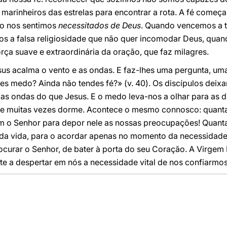
marinheiros das estrelas para encontrar a rota. A fé come
do nos sentimos
necessitados de Deus
. Quando vencemos a 
s a falsa religiosidade que não quer incomodar Deus, quan
orça suave e extraordinária da oração, que faz milagres.
esus acalma o vento e as ondas. E faz-lhes uma pergunta, u
des medo? Ainda não tendes fé?» (v. 40). Os discípulos deix
as ondas do que Jesus. E o medo leva-nos a olhar para as d
que muitas vezes dorme. Acontece o mesmo connosco: quant
om o Senhor para depor nele as nossas preocupações! Quan
 da vida, para o acordar apenas no momento da necessidad
curar o Senhor, de bater à porta do seu Coração. A Virgem 
te a despertar em nós a necessidade vital de nos confiarmos 