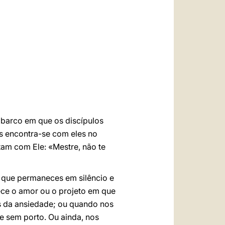
العربيّة
中文
LATINE
O barco em que os discípulos
s encontra-se com eles no
tam com Ele: «Mestre, não te
r que permaneces em silêncio e
ce o amor ou o projeto em que
s da ansiedade; ou quando nos
 sem porto. Ou ainda, nos