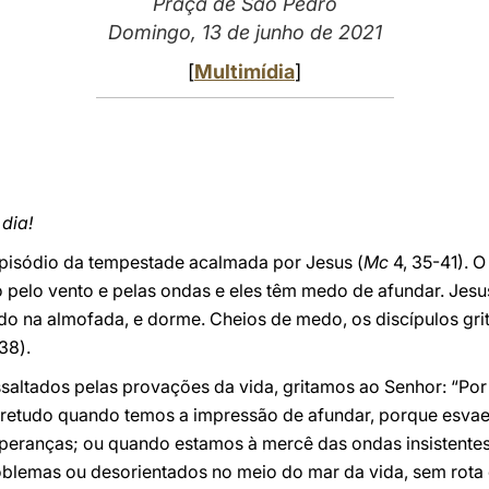
Praça de São Pedro
Domingo, 13 de junho de 2021
[
Multimídia
]
dia!
 episódio da tempestade acalmada por Jesus (
Mc
4, 35-41). 
 pelo vento e pelas ondas e eles têm medo de afundar. Jesu
do na almofada, e dorme. Cheios de medo, os discípulos gri
38).
saltados pelas provações da vida, gritamos ao Senhor: “Po
bretudo quando temos a impressão de afundar, porque esvae
peranças; ou quando estamos à mercê das ondas insistente
lemas ou desorientados no meio do mar da vida, sem rota e