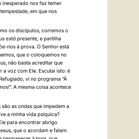
o inesperado nos faz temer
 tempestade, em que nos
mo os discípulos, corremos o
us está presente,
e partilha
õe-nos à prova. O Senhor está
voquemos, que o coloquemos no
us, não basta acreditar que
 a voz com Ele. Escutai isto: é
 Refugiado, vi no programa “À
nos!”. A mesma coisa acontece
is são as ondas que impedem a
ive a minha vida psíquica?
Ele para encontrar abrigo
Jesus, que o acordam e falam
de permanecer à tona, que