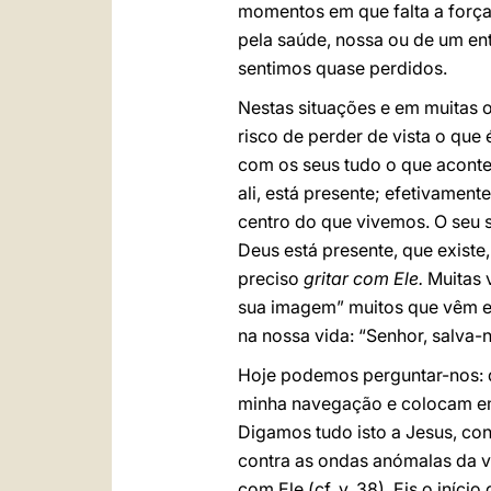
momentos em que falta a força 
pela saúde, nossa ou de um e
sentimos quase perdidos.
Nestas situações e em muitas 
risco de perder de vista o que
com os seus tudo o que aconte
ali, está presente; efetivamen
centro do que vivemos. O seu s
Deus está presente, que existe,
preciso
gritar com Ele.
Muitas v
sua imagem” muitos que vêm e
na nossa vida: “Senhor, salva-
Hoje podemos perguntar-nos: q
minha navegação e colocam em p
Digamos tudo isto a Jesus, con
contra as ondas anómalas da v
com Ele (cf. v. 38). Eis o iní