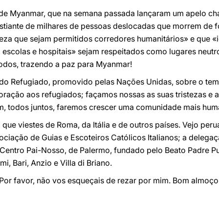
s de Myanmar, que na semana passada lançaram um apelo c
gustiante de milhares de pessoas deslocadas que morrem de 
eza que sejam permitidos corredores humanitários» e que «i
escolas e hospitais» sejam respeitados como lugares neutr
todos, trazendo a paz para Myanmar!
 do Refugiado, promovido pelas Nações Unidas, sobre o te
oração aos refugiados; façamos nossas as suas tristezas e
sim, todos juntos, faremos crescer uma comunidade mais hum
ue viestes de Roma, da Itália e de outros países. Vejo perua
Associação de Guias e Escoteiros Católicos Italianos; a deleg
o Centro Pai-Nosso, de Palermo, fundado pelo Beato Padre Pu
i, Bari, Anzio e Villa di Briano.
or favor, não vos esqueçais de rezar por mim. Bom almoço e