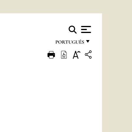
PORTUGUÊS
FRANÇAIS
ENGLISH
ITALIANO
PORTUGUÊS
ESPAÑOL
DEUTSCH
POLSKI