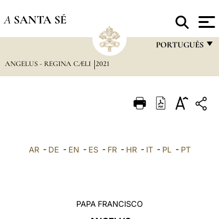
A
SANTA SÉ
PORTUGUÊS
ANGELUS - REGINA CÆLI
2021
FRANÇAIS
ENGLISH
ITALIANO
PORTUGUÊS
ESPAÑOL
AR
-
DE
-
EN
-
ES
-
FR
-
HR
-
IT
-
PL
-
PT
DEUTSCH
POLSKI
العربيّة
PAPA FRANCISCO
中文