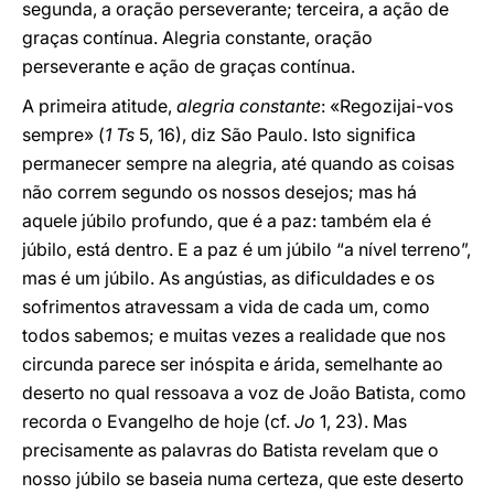
segunda, a oração perseverante; terceira, a ação de
graças contínua. Alegria constante, oração
perseverante e ação de graças contínua.
A primeira atitude,
alegria constante
: «Regozijai-vos
sempre» (
1 Ts
5, 16), diz São Paulo. Isto significa
permanecer sempre na alegria, até quando as coisas
não correm segundo os nossos desejos; mas há
aquele júbilo profundo, que é a paz: também ela é
júbilo, está dentro. E a paz é um júbilo “a nível terreno”,
mas é um júbilo. As angústias, as dificuldades e os
sofrimentos atravessam a vida de cada um, como
todos sabemos; e muitas vezes a realidade que nos
circunda parece ser inóspita e árida, semelhante ao
deserto no qual ressoava a voz de João Batista, como
recorda o Evangelho de hoje (cf.
Jo
1, 23). Mas
precisamente as palavras do Batista revelam que o
nosso júbilo se baseia numa certeza, que este deserto