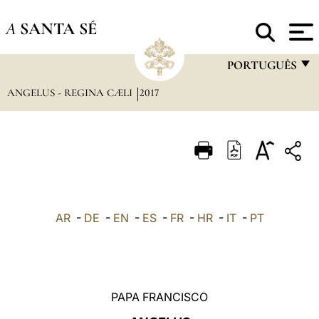
A
SANTA SÉ
PORTUGUÊS
ANGELUS - REGINA CÆLI
2017
FRANÇAIS
ENGLISH
ITALIANO
PORTUGUÊS
ESPAÑOL
AR
-
DE
-
EN
-
ES
-
FR
-
HR
-
IT
-
PT
DEUTSCH
POLSKI
العربيّة
PAPA FRANCISCO
中文