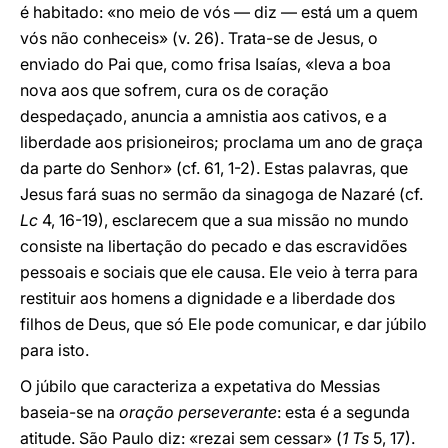
é habitado: «no meio de vós — diz — está um a quem
vós não conheceis» (v. 26). Trata-se de Jesus, o
enviado do Pai que, como frisa Isaías, «leva a boa
nova aos que sofrem, cura os de coração
despedaçado, anuncia a amnistia aos cativos, e a
liberdade aos prisioneiros; proclama um ano de graça
da parte do Senhor» (cf. 61, 1-2). Estas palavras, que
Jesus fará suas no sermão da sinagoga de Nazaré (cf.
Lc
4, 16-19), esclarecem que a sua missão no mundo
consiste na libertação do pecado e das escravidões
pessoais e sociais que ele causa. Ele veio à terra para
restituir aos homens a dignidade e a liberdade dos
filhos de Deus, que só Ele pode comunicar, e dar júbilo
para isto.
O júbilo que caracteriza a expetativa do Messias
baseia-se na
oração perseverante
: esta é a segunda
atitude. São Paulo diz: «rezai sem cessar» (
1 Ts
5, 17).