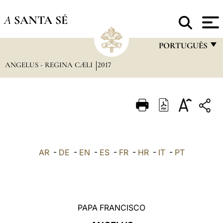
A
SANTA SÉ
PORTUGUÊS
ANGELUS - REGINA CÆLI
2017
FRANÇAIS
ENGLISH
ITALIANO
PORTUGUÊS
ESPAÑOL
AR
-
DE
-
EN
-
ES
-
FR
-
HR
-
IT
-
PT
DEUTSCH
POLSKI
العربيّة
PAPA FRANCISCO
中文