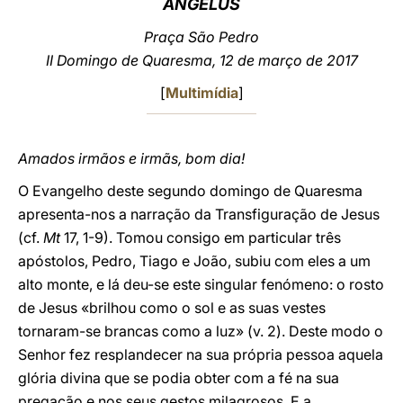
ANGELUS
LATINE
Praça São Pedro
II Domingo de Quaresma, 12 de março de 2017
[
Multimídia
]
Amados irmãos e irmãs, bom dia!
O Evangelho deste segundo domingo de Quaresma
apresenta-nos a narração da Transfiguração de Jesus
(cf.
Mt
17, 1-9). Tomou consigo em particular três
apóstolos, Pedro, Tiago e João, subiu com eles a um
alto monte, e lá deu-se este singular fenómeno: o rosto
de Jesus «brilhou como o sol e as suas vestes
tornaram-se brancas como a luz» (v. 2). Deste modo o
Senhor fez resplandecer na sua própria pessoa aquela
glória divina que se podia obter com a fé na sua
pregação e nos seus gestos milagrosos. E a