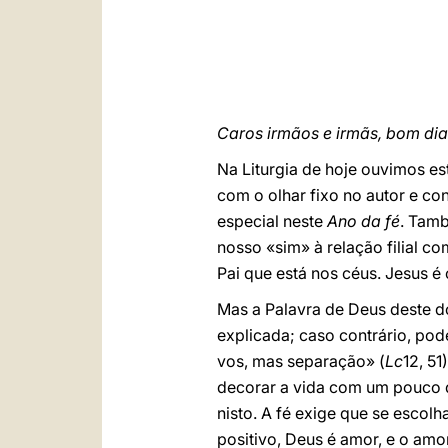
Caros irmãos e irmãs, bom dia
Na Liturgia de hoje ouvimos e
com o olhar fixo no autor e c
especial neste
Ano da fé
. Tamb
nosso «sim» à relação filial c
Pai que está nos céus. Jesus é 
Mas a Palavra de Deus deste d
explicada; caso contrário, pode
vos, mas separação» (
Lc
12, 51
decorar a vida com um pouco d
nisto. A fé exige que se escol
positivo, Deus é amor, e o am