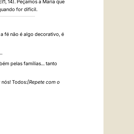
ct
1, 14). Peçamos a Maria que
ando for difícil.
a fé não é algo decorativo, é
..
ém pelas famílias... tanto
r nós! Todos:
[Repete com o