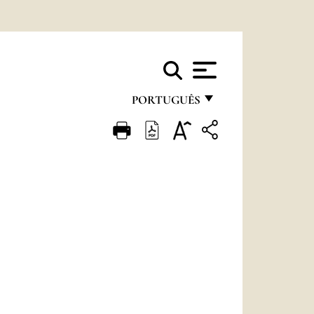
PORTUGUÊS
FRANÇAIS
ENGLISH
ITALIANO
PORTUGUÊS
ESPAÑOL
DEUTSCH
POLSKI