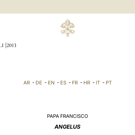
LI
2013
AR
-
DE
-
EN
-
ES
-
FR
-
HR
-
IT
-
PT
PAPA FRANCISCO
ANGELUS