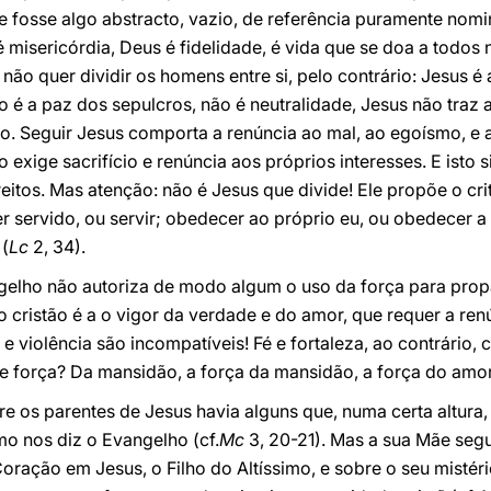
osse algo abstracto, vazio, de referência puramente nomin
misericórdia, Deus é fidelidade, é vida que se doa a todos n
não quer dividir os homens entre si, pelo contrário: Jesus é
 é a paz dos sepulcros, não é neutralidade, Jesus não traz a
. Seguir Jesus comporta a renúncia ao mal, ao egoísmo, e 
 exige sacrifício e renúncia aos próprios interesses. E isto
reitos. Mas atenção: não é Jesus que divide! Ele propõe o cri
r servido, ou servir; obedecer ao próprio eu, ou obedecer a
 (
Lc
2, 34).
ngelho não autoriza de modo algum o uso da força para prop
o cristão é a o vigor da verdade e do amor, que requer a renú
 e violência são incompatíveis! Fé e fortaleza, ao contrário,
ue força? Da mansidão, a força da mansidão, a força do amor
re os parentes de Jesus havia alguns que, numa certa altura
o nos diz o Evangelho (cf.
Mc
3, 20-21). Mas a sua Mãe seg
ração em Jesus, o Filho do Altíssimo, e sobre o seu mistério.