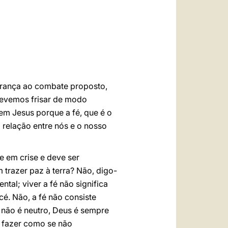
العربيّة
中文
LATINE
erança ao combate proposto,
 devemos frisar de modo
em Jesus porque a fé, que é o
 relação entre nós e o nosso
 em crise e deve ser
 trazer paz à terra? Não, digo-
ntal; viver a fé não significa
é. Não, a fé não consiste
s não é neutro, Deus é sempre
s fazer como se não