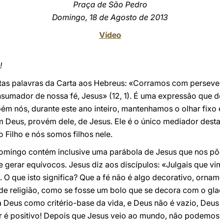
Praça de São Pedro
Domingo, 18 de Agosto de 2013
Vídeo
!
stas palavras da Carta aos Hebreus: «Corramos com persev
onsumador de nossa fé, Jesus» (12, 1). É uma expressão que
ém nós, durante este ano inteiro, mantenhamos o olhar fixo 
om Deus, provém dele, de Jesus. Ele é o único mediador desta
o Filho e nós somos filhos nele.
omingo contém inclusive uma parábola de Jesus que nos põe
 gerar equívocos. Jesus diz aos discípulos: «Julgais que vim
). O que isto significa? Que a fé não é algo decorativo, orname
e religião, como se fosse um bolo que se decora com o glac
ha Deus como critério-base da vida, e Deus não é vazio, Deu
or é positivo! Depois que Jesus veio ao mundo, não podemo